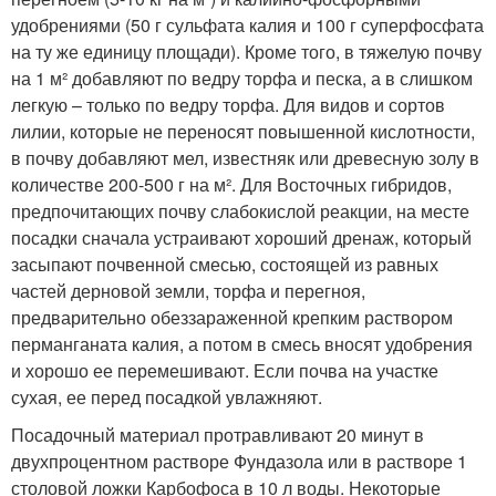
удобрениями (50 г сульфата калия и 100 г суперфосфата
на ту же единицу площади). Кроме того, в тяжелую почву
на 1 м² добавляют по ведру торфа и песка, а в слишком
легкую – только по ведру торфа. Для видов и сортов
лилии, которые не переносят повышенной кислотности,
в почву добавляют мел, известняк или древесную золу в
количестве 200-500 г на м². Для Восточных гибридов,
предпочитающих почву слабокислой реакции, на месте
посадки сначала устраивают хороший дренаж, который
засыпают почвенной смесью, состоящей из равных
частей дерновой земли, торфа и перегноя,
предварительно обеззараженной крепким раствором
перманганата калия, а потом в смесь вносят удобрения
и хорошо ее перемешивают. Если почва на участке
сухая, ее перед посадкой увлажняют.
Посадочный материал протравливают 20 минут в
двухпроцентном растворе Фундазола или в растворе 1
столовой ложки Карбофоса в 10 л воды. Некоторые