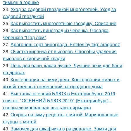
тимьян в горшке
34.
Уход за садовой гвоздикой многолетней. Уход за
садовой гвоздикой
35.
Как вырастить многолетнюю гвоздику. Описание
36.
Как вырастить виноград из черенка. Посадка
черенков "Под лом"
37.
Арагонеш сорт винограда. Entries by tag: aragonez
38.
Очистка кирпича от высолов. Способы удаления
высолов с кирпичной кладки
39.
Печь для бани, какая лучше. Лучшие печи для бани
на дровах
40.
Консервация на зиму дома. Консервация жилых и
хозяйственных помещений загородного дома
41.
Выставка осенний БЛЮЗ в Екатеринбурге 2019
список. "ОСЕННИЙ БЛЮЗ 2019" (Екатеринбург) -
специализированная выставка-ярмарка
42.
Огурцы на зиму рецепты с мятой. Маринованные
огурцы с мятой
43.
Замочек для шкафчика в раздевалке. Замки для