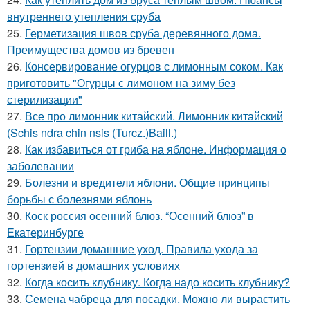
внутреннего утепления сруба
25.
Герметизация швов сруба деревянного дома.
Преимущества домов из бревен
26.
Консервирование огурцов с лимонным соком. Как
приготовить "Огурцы с лимоном на зиму без
стерилизации"
27.
Все про лимонник китайский. Лимонник китайский
(Schis ndra chin nsis (Turcz.)Baill.)
28.
Как избавиться от гриба на яблоне. Информация о
заболевании
29.
Болезни и вредители яблони. Общие принципы
борьбы с болезнями яблонь
30.
Коск россия осенний блюз. “Осенний блюз” в
Екатеринбурге
31.
Гортензии домашние уход. Правила ухода за
гортензией в домашних условиях
32.
Когда косить клубнику. Когда надо косить клубнику?
33.
Семена чабреца для посадки. Можно ли вырастить