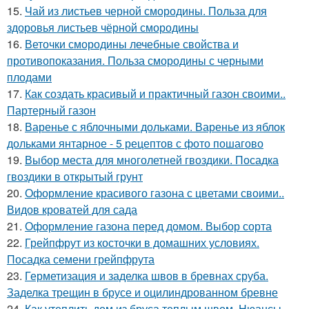
15.
Чай из листьев черной смородины. Польза для
здоровья листьев чёрной смородины
16.
Веточки смородины лечебные свойства и
противопоказания. Польза смородины с черными
плодами
17.
Как создать красивый и практичный газон своими..
Партерный газон
18.
Варенье с яблочными дольками. Варенье из яблок
дольками янтарное - 5 рецептов с фото пошагово
19.
Выбор места для многолетней гвоздики. Посадка
гвоздики в открытый грунт
20.
Оформление красивого газона с цветами своими..
Видов кроватей для сада
21.
Оформление газона перед домом. Выбор сорта
22.
Грейпфрут из косточки в домашних условиях.
Посадка семени грейпфрута
23.
Герметизация и заделка швов в бревнах сруба.
Заделка трещин в брусе и оцилиндрованном бревне
24.
Как утеплить дом из бруса теплым швом. Нюансы