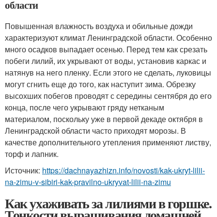
области
Повышенная влажность воздуха и обильные дожди
характеризуют климат Ленинградской области. Особенно
много осадков выпадает осенью. Перед тем как срезать
побеги лилий, их укрывают от воды, установив каркас и
натянув на него пленку. Если этого не сделать, луковицы
могут сгнить еще до того, как наступит зима. Обрезку
высохших побегов проводят с середины сентября до его
конца, после чего укрывают гряду нетканым
материалом, поскольку уже в первой декаде октября в
Ленинградской области часто приходят морозы. В
качестве дополнительного утепления применяют листву,
торф и лапник.
Источник:
https://dachnayazhizn.info/novosti/kak-ukryt-lilii-
na-zimu-v-sibiri-kak-pravilno-ukryvat-lilii-na-zimu
Как ухаживать за лилиями в горшке.
Тонкости выращивания домашней