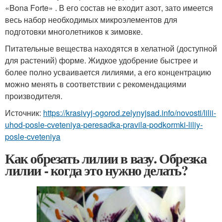
«Bona Forte» . В его состав не входит азот, зато имеется
весь набор необходимых микроэлементов для
подготовки многолетников к зимовке.
Питательные вещества находятся в хелатной (доступной
для растений) форме. Жидкое удобрение быстрее и
более полно усваивается лилиями, а его концентрацию
можно менять в соответствии с рекомендациями
производителя.
Источник:
https://krasivyj-ogorod.zelynyjsad.info/novosti/lilii-
uhod-posle-cveteniya-peresadka-pravila-podkormki-liliy-
posle-cveteniya
Как обрезать лилии в вазу. Обрезка
лилии - когда это нужно делать?