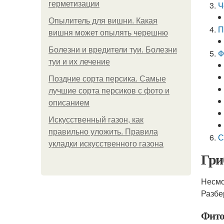
герметизации
Ч
Опылитель для вишни. Какая
П
вишня может опылять черешню
Болезни и вредители туи. Болезни
Ф
туи и их лечение
Поздние сорта персика. Самые
лучшие сорта персиков с фото и
описанием
Искусственный газон, как
правильно уложить. Правила
С
укладки искусственного газона
Гри
Несмо
Разбе
Фито