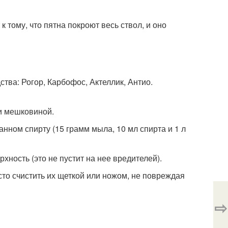
 тому, что пятна покроют весь ствол, и оно
тва: Рогор, Карбофос, Актеллик, Антио.
и мешковиной.
нном спирту (15 грамм мыла, 10 мл спирта и 1 л
хность (это не пустит на нее вредителей).
сто счистить их щеткой или ножом, не повреждая
⇨