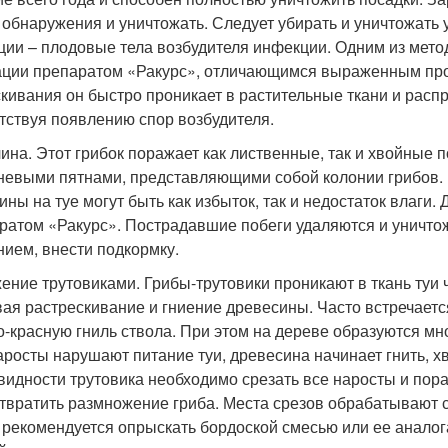
 обнаружения и уничтожать. Следует убирать и уничтожать
ции – плодовые тела возбудителя инфекции. Одним из мето
ации препаратом «Ракурс», отличающимся выраженным пр
кивания он быстро проникает в растительные ткани и расп
тствуя появлению спор возбудителя.
ина. Этот грибок поражает как лиственные, так и хвойные
невыми пятнами, представляющими собой колонии грибов. 
ины на туе могут быть как избыток, так и недостаток влаги
ратом «Ракурс». Пострадавшие побеги удаляются и уничтож
нием, внести подкормку.
ение трутовиками. Грибы-трутовики проникают в ткань туи 
ая растрескивание и гниение древесины. Часто встречает
о-красную гниль ствола. При этом на дереве образуются м
аросты нарушают питание туи, древесина начинает гнить, х
видности трутовика необходимо срезать все наросты и пора
твратить размножение гриба. Места срезов обрабатывают 
 рекомендуется опрыскать бордоской смесью или ее анало