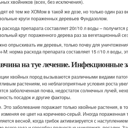
ьных хвойников (всех, без исключения).
дят её тем же ХОМом в такой же дозе, но только один раз 
вольные круги пораженных деревьев Фундазолом.
 расхода препарата составляет 20г/10 л воды – получится 
вольный круг пораженного дерева раз за вегетационный сез
жно опрыскивать им деревья, только почву для уничтожения
н-М: норма расхода препарата составляет 15 г/10 л воды, э
вчина на туе лечение. Инфекционные 
ции хвойных пород вызываются различными видами патоген
тливым растениям, но неблагоприятные условия роста уве
ятся заболоченная почва, недостаток солнечных лучей, не
нность посадок и другие факторы.
. Это заболевание поражает только хвойные растения, в т
, изменяя ее цвет на коричнево-серый. Иногда пораженная 
ляется весной, когда грибок активизируется с наступлением
ие всего года и способен полностью уничтожить посадки. З