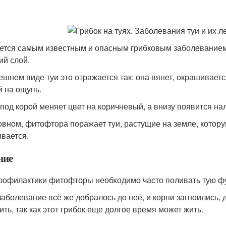
ется самым известным и опасным грибковым заболеванием т
ий слой.
ешнем виде туи это отражается так: она вянет, окрашиваетс
й на ощупь.
 под корой меняет цвет на коричневый, а внизу появится нал
овном, фитофтора поражает туи, растущие на земле, котору
ивается.
ние
рофилактики фитофторы необходимо часто поливать тую ф
заболевание всё же добралось до неё, и корни загноились, 
ить, так как этот грибок еще долгое время может жить.