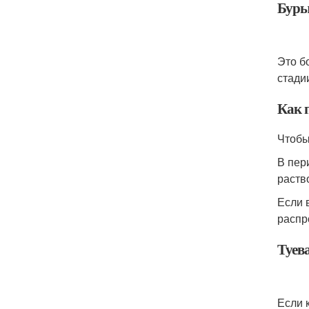
Буры
Это б
стади
Как 
Чтобы
В пер
раств
Если 
распр
Туев
Если 