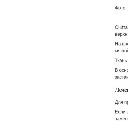
Фото:
Счита
верхн
На вн
мягко
Ткань
В осн
заста
Лече
Для п
Если 
замен