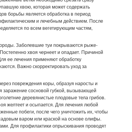
 упавшую хвою, которая может содержать
дов борьбы является обработка в период
офилактическим и лечебным действием. После
ределяется по всем вегетирующим частям,
 породы. Заболевшие туи покрываются рыже-
Постепенно хвоя чернеет и опадает. Причиной
. Для ее лечения применяют обработку
аются. Важно скорректировать уход за
через повреждения коры, образуя наросты и
ся заражение сосновой губкой, вызывающей
ноголетние деревянистые плодовые тела грибов.
воя желтеет и осыпается. Для лечения любой
женные побеги, после чего уничтожить их, чтобы
садовым варом или краской на основе олифы.
гами. Для профилактики опрыскивания проводят