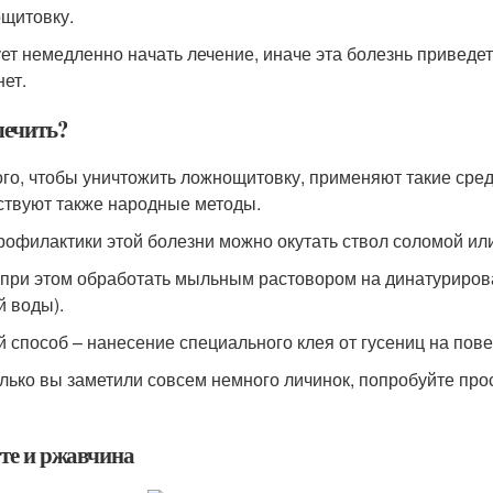
щитовку.
ет немедленно начать лечение, иначе эта болезнь приведет к
нет.
лечить?
ого, чтобы уничтожить ложнощитовку, применяют такие средс
твуют также народные методы.
рофилактики этой болезни можно окутать ствол соломой ил
 при этом обработать мыльным растовором на динатурирова
й воды).
й способ – нанесение специального клея от гусениц на повер
олько вы заметили совсем немного личинок, попробуйте про
е и ржавчина