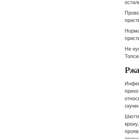
остал
Прово
прист
Норма
прист
Не ну
Топси
Ржа
Инфек
прихо
относ
скуче
Шютте
крону
прояв
течен