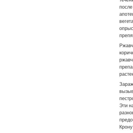
после
апоте
вегет
опрыс
препя
Ржавч
корич
ржавч
препа
расте
Зараж
вызыв
пестр
Эти н
разно
предо
Крону