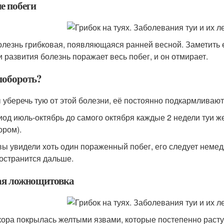
е побеги
олезнь грибковая, появляющаяся ранней весной. Заметить
и развития болезнь поражает весь побег, и он отмирает.
побороть?
 уберечь тую от этой болезни, её постоянно подкармливают
иод июль-октябрь до самого октября каждые 2 недели туи 
ором).
вы увидели хоть один пораженный побег, его следует немед
остранится дальше.
ая ложнощитовка
кора покрылась желтыми язвами, которые постепенно расту