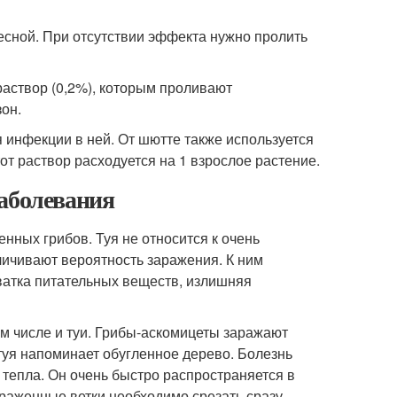
весной. При отсутствии эффекта нужно пролить
раствор (0,2%), которым проливают
он.
 инфекции в ней. От шютте также используется
тот раствор расходуется на 1 взрослое растение.
заболевания
ных грибов. Туя не относится к очень
личивают вероятность заражения. К ним
хватка питательных веществ, излишняя
ом числе и туи. Грибы-аскомицеты заражают
туя напоминает обугленное дерево. Болезнь
 тепла. Он очень быстро распространяется в
араженные ветки необходимо срезать сразу