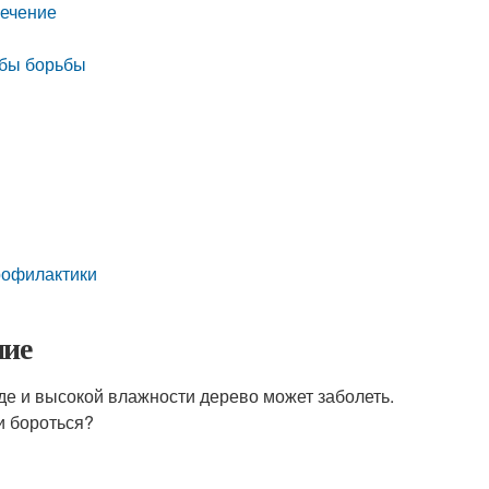
лечение
обы борьбы
рофилактики
ние
де и высокой влажности дерево может заболеть.
и бороться?