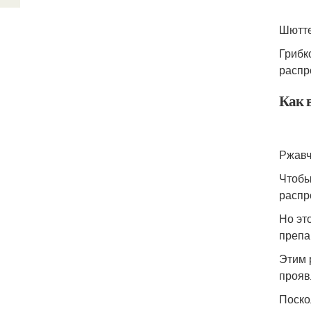
Шютт
Грибк
распр
Как 
Ржав
Чтобы
распр
Но эт
препа
Этим 
прояв
Поско