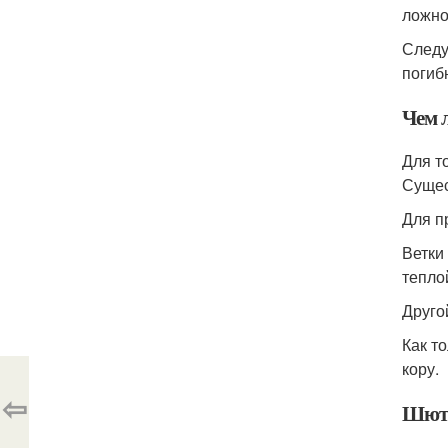
ложно
Следу
погиб
Чем 
Для т
Сущес
Для п
Ветки
тепло
Друго
Как т
кору.
⇦
Шютт