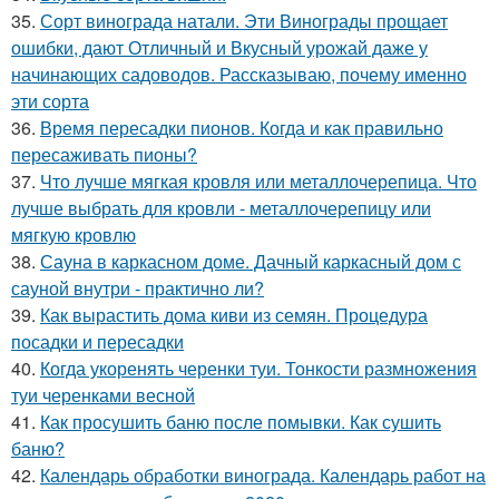
35.
Сорт винограда натали. Эти Винограды прощает
ошибки, дают Отличный и Вкусный урожай даже у
начинающих садоводов. Рассказываю, почему именно
эти сорта
36.
Время пересадки пионов. Когда и как правильно
пересаживать пионы?
37.
Что лучше мягкая кровля или металлочерепица. Что
лучше выбрать для кровли - металлочерепицу или
мягкую кровлю
38.
Сауна в каркасном доме. Дачный каркасный дом с
сауной внутри - практично ли?
39.
Как вырастить дома киви из семян. Процедура
посадки и пересадки
40.
Когда укоренять черенки туи. Тонкости размножения
туи черенками весной
41.
Как просушить баню после помывки. Как сушить
баню?
42.
Календарь обработки винограда. Календарь работ на