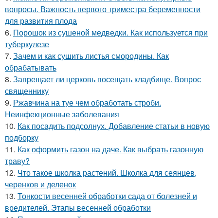
вопросы. Важность первого триместра беременности
для развития плода
6.
Порошок из сушеной медведки. Как используется при
туберкулезе
7.
Зачем и как сушить листья смородины. Как
обрабатывать
8.
Запрещает ли церковь посещать кладбище. Вопрос
священнику
9.
Ржавчина на туе чем обработать строби.
Неинфекционные заболевания
10.
Как посадить подсолнух. Добавление статьи в новую
подборку
11.
Как оформить газон на даче. Как выбрать газонную
траву?
12.
Что такое школка растений. Школка для сеянцев,
черенков и деленок
13.
Тонкости весенней обработки сада от болезней и
вредителей. Этапы весенней обработки