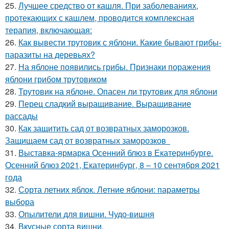
25.
Лучшее средство от кашля. При заболеваниях,
протекающих с кашлем, проводится комплексная
терапия, включающая:
26.
Как вывести трутовик с яблони. Какие бывают грибы-
паразиты на деревьях?
27.
На яблоне появились грибы. Признаки поражения
яблони грибом трутовиком
28.
Трутовик на яблоне. Опасен ли трутовик для яблони
29.
Перец сладкий выращивание. Выращивание
рассады
30.
Как защитить сад от возвратных заморозков.
Защищаем сад от возвратных заморозков
31.
Выставка-ярмарка Осенний блюз в Екатеринбурге.
Осенний блюз 2021, Екатеринбург, 8 – 10 сентября 2021
года
32.
Сорта летних яблок. Летние яблони: параметры
выбора
33.
Опылители для вишни. Чудо-вишня
34.
Вкусные сорта вишни.