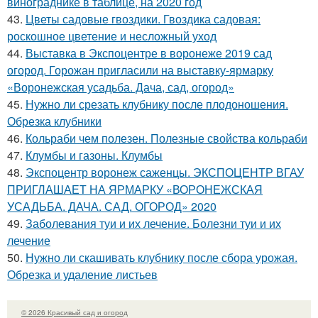
винограднике в таблице, на 2020 год
43.
Цветы садовые гвоздики. Гвоздика садовая:
роскошное цветение и несложный уход
44.
Выставка в Экспоцентре в воронеже 2019 сад
огород. Горожан пригласили на выставку-ярмарку
«Воронежская усадьба. Дача, сад, огород»
45.
Нужно ли срезать клубнику после плодоношения.
Обрезка клубники
46.
Кольраби чем полезен. Полезные свойства кольраби
47.
Клумбы и газоны. Клумбы
48.
Экспоцентр воронеж саженцы. ЭКСПОЦЕНТР ВГАУ
ПРИГЛАШАЕТ НА ЯРМАРКУ «ВОРОНЕЖСКАЯ
УСАДЬБА. ДАЧА. САД. ОГОРОД» 2020
49.
Заболевания туи и их лечение. Болезни туи и их
лечение
50.
Нужно ли скашивать клубнику после сбора урожая.
Обрезка и удаление листьев
© 2026 Красивый сад и огород