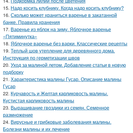
14.
Подкормка лилий после цветения
15.
Надо косить клубнику. Когда надо косить клубнику?
16.
Сколько может храниться варенье в закатанной
банке. Правила хранения
17.
Варенье из яблок на зиму. Яблочное варенье
«Пятиминутка»
18.
Яблочное варенье без варки. Классические рецепты
19.
Теплый шов утепление для деревянного дома.
Инструкция по герметизации швов
20.
Уход за малиной летом. Добавление статьи в новую
подборку
21.
Характеристика малины Гусар. Описание малины
Гусар
22.
Курчавость и Желтая карликовость малины.
Кустистая карликовость малины
23.
Выращивание гвоздики из семян. Семенное
размножение
24.
Вирусные и грибковые заболевания малины.
Болезни малины и их лечение