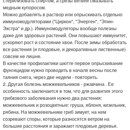
стерилизовать спиртом, а срезы ветвей смазывать
медным купоросом.
Можно добавлять в раствор или опрыскивать отдельно
иммуномодуляторами ("Циркон", "Энерген", "Эпин-
Экстра" и др.). Иммуномодуляторы вообще полезны
даже для здоровых растений. Они повышают иммунитет,
ускоряют рост и состояние хвои. После зимы обработать
все растения (и плодовые, и декоративные лиственные)
совсем не лишне.
В качестве профилактики шютте первое опрыскивание
фунгицидом нужно проводить в начале весны после
таяния снега, через две недели - повторить.
2. Другая болезнь можжевельников - ржавчина . Ее
особенность заключается в том, что для развития этого
грибкового заболевания нужно два растения:
можжевельник и розоцветные: груша, яблоня, кизильник,
рябина. На можжевельнике гриб зимует, на нем
созревают споры, которые разносятся ветром на
большие расстояния и заражают плодовые деревья.