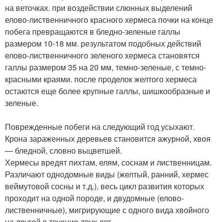
на веточках. при воздействии слюнных выделений
елово-лиственничного красного хермеса почки на конце
побега превращаются в бледно-зеленые галлы
размером 10-18 мм. результатом подобных действий
елово-лиственничного зеленого хермеса становятся
галлы размером 35 на 20 мм, темно-зеленые, с темно-
красными краями. после проделок желтого хермеса
остаются еще более крупные галлы, шишкообразные и
зеленые.
Поврежденные побеги на следующий год усыхают.
Крона зараженных деревьев становится ажурной, хвоя
— бледной, словно выцветшей.
Хермесы вредят пихтам, елям, соснам и лиственницам.
Различают однодомные виды (желтый, ранний, хермес
веймутовой сосны и т.д.), весь цикл развития которых
проходит на одной породе, и двудомные (елово-
лиственничные), мигрирующие с одного вида хвойного
на другой в течение двух лет.