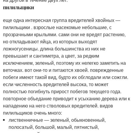
пилильщики
еще одна интересная группа вредителей хвойных —
пилильщики . взрослые насекомые небольшие, с
прозрачными крыльями. сами они не вредят растению,
но откладывают яйца, из которых выходят
ложногусеницы. длина большинства из них не
превышает и сантиметра, а цвет, за редким
исключением, зеленый, поэтому их нелегко заметить на
веточках. вот они-то и питаются хвоей. поврежденные
побеги имеют такой вид, будто их обглодали или сожгли.
если численность вредителей высока, то может
полностью погибнуть прирост побегов текущего года.
повторное объедание приводит к усыханию дерева или к
нападению на него стволовых вредителей. видов
пилильщиков очень много:
лиственничные — зеленый, обыкновенный,
полосатый, большой, малый, пятнистый,