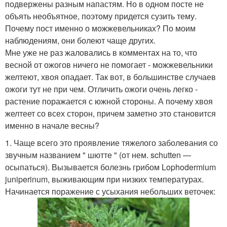
подвержены разным напастям. Но в одном посте не
объять необъятное, поэтому придется сузить тему.
Почему пост именно о можжевельниках? По моим
наблюдениям, они болеют чаще других.
Мне уже не раз жаловались в комментах на то, что
весной от ожогов ничего не помогает - можжевельники
желтеют, хвоя опадает. Так вот, в большинстве случаев
ожоги тут не при чем. Отличить ожоги очень легко -
растение поражается с южной стороны. А почему хвоя
желтеет со всех сторон, причем заметно это становится
именно в начале весны?
1. Чаще всего это проявление тяжелого заболевания со
звучным названием " шютте " (от нем. schutten —
осыпаться). Вызывается болезнь грибом Lophodermium
juniperinum, выживающим при низких температурах.
Начинается поражение с усыхания небольших веточек: