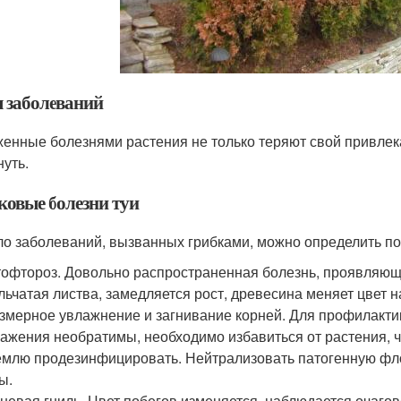
 заболеваний
енные болезнями растения не только теряют свой привлека
нуть.
ковые болезни туи
о заболеваний, вызванных грибками, можно определить п
офтороз. Довольно распространенная болезнь, проявляюща
льчатая листва, замедляется рост, древесина меняет цвет 
змерное увлажнение и загнивание корней. Для профилакти
ажения необратимы, необходимо избавиться от растения, ч
емлю продезинфицировать. Нейтрализовать патогенную фл
ы.
невая гниль. Цвет побегов изменяется, наблюдается очагов