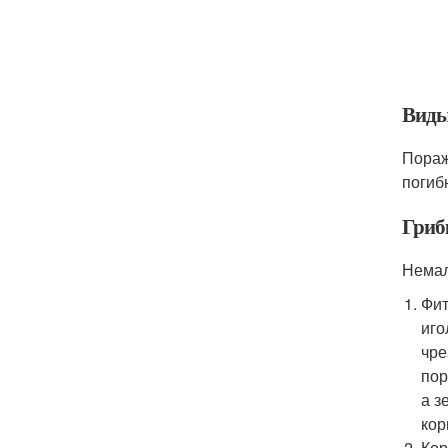
Виды
Пораж
погиб
Гриб
Немал
Фит
иго
чре
пор
а з
кор
Кор