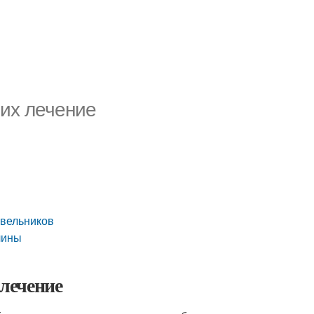
 их лечение
евельников
чины
 лечение