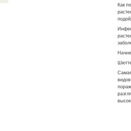
Как п
расте
подой
Инфек
расте
забол
Начне
Шютт
Самая
видов
пораж
разгл
высок