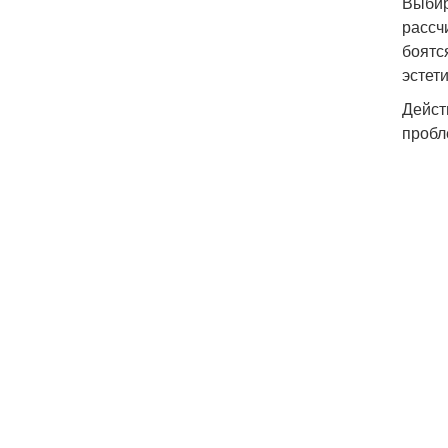
Выбир
рассч
боятс
эстет
Дейст
пробл