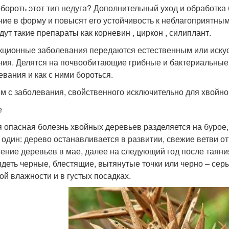
обороть этот тип недуга? Дополнительный уход и обработк
ние в форму и повысят его устойчивость к неблагоприятны
дут такие препараты как корневин , циркон , силиплант.
ционные заболевания передаются естественным или искусс
ния. Делятся на почвообитающие грибные и бактериальные
евания и как с ними бороться.
м с заболевания, свойственного исключительно для хвойног
е
 опасная болезнь хвойных деревьев разделяется на бурое, 
 один: дерево останавливается в развитии, свежие ветви о
ение деревьев в мае, далее на следующий год после таяни
ядеть черные, блестящие, вытянутые точки или черно – сер
ой влажности и в густых посадках.