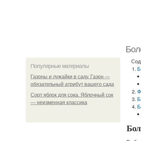
Бол
Сод
Популярные материалы
Б
Газоны и лужайки в саду. Газон —
обязательный атрибут вашего сада
Ф
Сорт яблок для сока. Яблочный сок
Б
— неизменная классика
Б
Бол