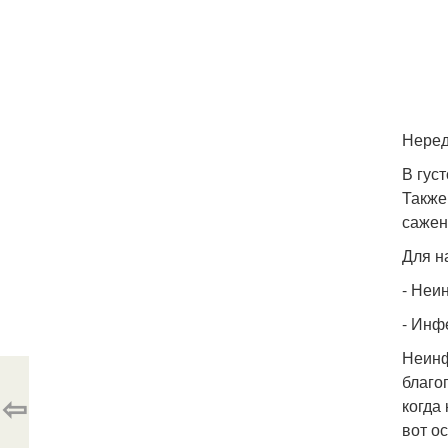
Неред
В гус
Также
сажен
Для н
- Неи
- Инф
Неинф
благо
⇦
когда
вот о