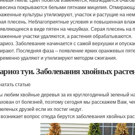
весина покрываются белыми пятнами мицелия. Отмирающая 
аженные культуры утилизируют, участок и растущие на не
ая плесень. Неблагоприятные условия и повышенная влаж
являющееся в виде пятен на чешуйках. Серая плесень на п
аженные участки удаляются, а растения обрабатываются.
ариоз. Заболевание начинается с самой верхушки и опуска
ирают. Последняя фаза – появление ярких оранжевых пятен
ременно удаляют и утилизируют методом сжигания.
ариоз туи. Заболевания хвойных расте
чатать статью
ы любим хвойные деревья за их круглогодичный зеленый нар
ахован от болезней, поэтому сегодня мы расскажем Вам, чег
зеленых друзей если их постиг недуг.
 возникает вопрос откуда берутся заболевания хвойных ра