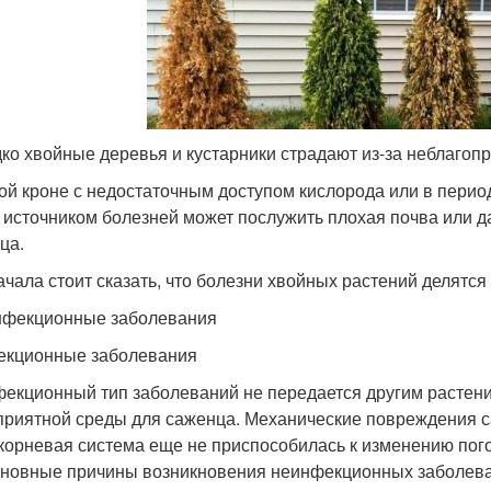
ко хвойные деревья и кустарники страдают из-за неблаго
той кроне с недостаточным доступом кислорода или в перио
 источником болезней может послужить плохая почва или 
ца.
ачала стоит сказать, что болезни хвойных растений делятся 
нфекционные заболевания
екционные заболевания
екционный тип заболеваний не передается другим растени
приятной среды для саженца. Механические повреждения с
 корневая система еще не приспособилась к изменению пого
сновные причины возникновения неинфекционных заболева