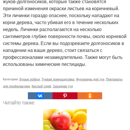
жуков-долгоносиков, которые также становятся
причиной изменения окраски листьев на коричневый.
Эти личинки гораздо опаснее, поскольку нападают на
корни дерева, часто убивая его в течение нескольких
недель. Личинки располагаются на несколько
сантиметров глубже поверхности почвы, около корневой
системы дерева. Если вы подозреваете долгоносиков в
нападении на ваше дерево, стоит связаться с
профессионалами незамедлительно. Также могут быть
использованы химические пестициды.
Категории:
Бурые побеги
,
Туевая ложнощитовка
,
Фунгициды для туи
,
Препараты
для профилактики
,
Кислый торф
,
Западная туя
Читайте также