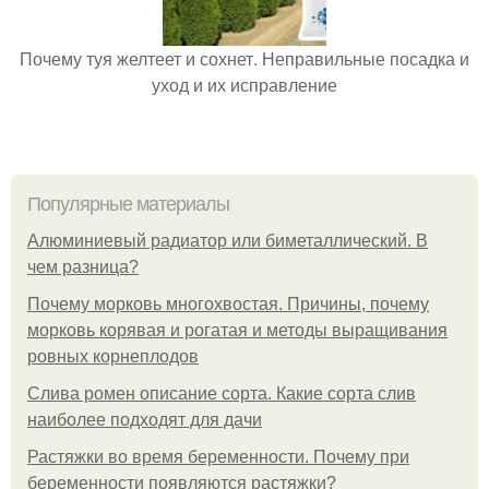
Почему туя желтеет и сохнет. Неправильные посадка и
уход и их исправление
Популярные материалы
Алюминиевый радиатор или биметаллический. В
чем разница?
Почему морковь многохвостая. Причины, почему
морковь корявая и рогатая и методы выращивания
ровных корнеплодов
Слива ромен описание сорта. Какие сорта слив
наиболее подходят для дачи
Растяжки во время беременности. Почему при
беременности появляются растяжки?