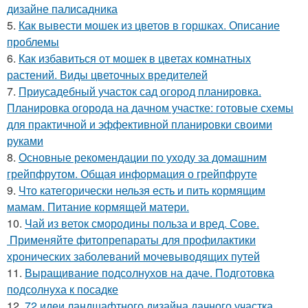
дизайне палисадника
5.
Как вывести мошек из цветов в горшках. Описание
проблемы
6.
Как избавиться от мошек в цветах комнатных
растений. Виды цветочных вредителей
7.
Приусадебный участок сад огород планировка.
Планировка огорода на дачном участке: готовые схемы
для практичной и эффективной планировки своими
руками
8.
Основные рекомендации по уходу за домашним
грейпфрутом. Общая информация о грейпфруте
9.
Что категорически нельзя есть и пить кормящим
мамам. Питание кормящей матери.
10.
Чай из веток смородины польза и вред. Сове.
Применяйте фитопрепараты для профилактики
хронических заболеваний мочевыводящих путей
11.
Выращивание подсолнухов на даче. Подготовка
подсолнуха к посадке
12.
72 идеи ландшафтного дизайна дачного участка