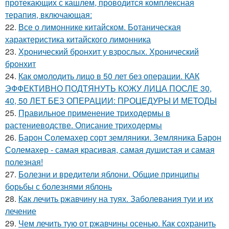
протекающих с кашлем, проводится комплексная
терапия, включающая:
22.
Все о лимоннике китайском. Ботаническая
характеристика китайского лимонника
23.
Хронический бронхит у взрослых. Хронический
бронхит
24.
Как омолодить лицо в 50 лет без операции. КАК
ЭФФЕКТИВНО ПОДТЯНУТЬ КОЖУ ЛИЦА ПОСЛЕ 30,
40, 50 ЛЕТ БЕЗ ОПЕРАЦИИ: ПРОЦЕДУРЫ И МЕТОДЫ
25.
Правильное применение триходермы в
растениеводстве. Описание триходермы
26.
Барон Солемахер сорт земляники. Земляника Барон
Солемахер - самая красивая, самая душистая и самая
полезная!
27.
Болезни и вредители яблони. Общие принципы
борьбы с болезнями яблонь
28.
Как лечить ржавчину на туях. Заболевания туи и их
лечение
29.
Чем лечить тую от ржавчины осенью. Как сохранить