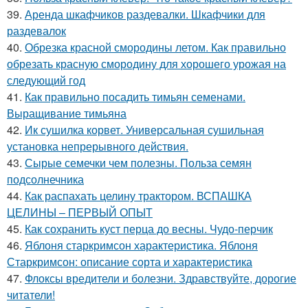
39.
Аренда шкафчиков раздевалки. Шкафчики для
раздевалок
40.
Обрезка красной смородины летом. Как правильно
обрезать красную смородину для хорошего урожая на
следующий год
41.
Как правильно посадить тимьян семенами.
Выращивание тимьяна
42.
Ик сушилка корвет. Универсальная сушильная
установка непрерывного действия.
43.
Сырые семечки чем полезны. Польза семян
подсолнечника
44.
Как распахать целину трактором. ВСПАШКА
ЦЕЛИНЫ – ПЕРВЫЙ ОПЫТ
45.
Как сохранить куст перца до весны. Чудо-перчик
46.
Яблоня старкримсон характеристика. Яблоня
Старкримсон: описание сорта и характеристика
47.
Флоксы вредители и болезни. Здравствуйте, дорогие
читатели!