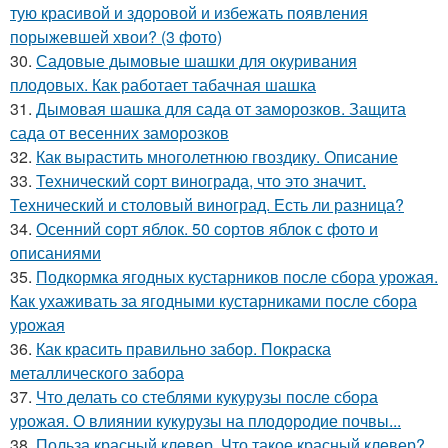
тую красивой и здоровой и избежать появления
порыжевшей хвои? (3 фото)
30.
Садовые дымовые шашки для окуривания
плодовых. Как работает табачная шашка
31.
Дымовая шашка для сада от заморозков. Защита
сада от весенних заморозков
32.
Как вырастить многолетнюю гвоздику. Описание
33.
Технический сорт винограда, что это значит.
Технический и столовый виноград. Есть ли разница?
34.
Осенний сорт яблок. 50 сортов яблок с фото и
описаниями
35.
Подкормка ягодных кустарников после сбора урожая.
Как ухаживать за ягодными кустарниками после сбора
урожая
36.
Как красить правильно забор. Покраска
металлического забора
37.
Что делать со стеблями кукурузы после сбора
урожая. О влиянии кукурузы на плодородие почвы...
38.
Польза красный клевер. Что такое красный клевер?