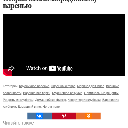
варенью
Категории:
Клубничное варение
,
Пирог на кефире
,
Маринад для мяса
,
Внешние
особенности
,
Варение без варки
,
Клубничное безумие
,
Оригинальные рецепты
,
Рецепты из клубники
,
Домашний конфитюр
,
Конфитюр из клубники
,
Варение из
клубники
,
Домашний вино
,
Негр в пене
Читайте также