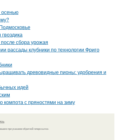
м осенью
рму?
 Подмосковье
 гвоздика
ы после сбора урожая
нии рассады клубники по технологии Фриго
бники
выращивать древовидные пионы: удобрения и
обычных идей
ским
го компота с пряностями на зиму
язь
решено при указании обратной гиперссылки.