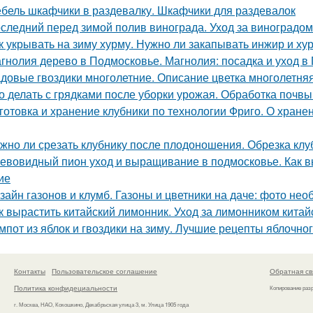
бель шкафчики в раздевалку. Шкафчики для раздевалок
следний перед зимой полив винограда. Уход за виноградо
к укрывать на зиму хурму. Нужно ли закапывать инжир и ху
гнолия дерево в Подмосковье. Магнолия: посадка и уход в
довые гвоздики многолетние. Описание цветка многолетняя
о делать с грядками после уборки урожая. Обработка почв
готовка и хранение клубники по технологии Фриго. О хране
жно ли срезать клубнику после плодоношения. Обрезка клу
евовидный пион уход и выращивание в подмосковье. Как 
ие
зайн газонов и клумб. Газоны и цветники на даче: фото не
к вырастить китайский лимонник. Уход за лимонником китай
мпот из яблок и гвоздики на зиму. Лучшие рецепты яблочно
Контакты
Пользовательское соглашение
Обратная св
Политика конфидециальности
Копирование раз
г. Москва, НАО, Кокошкино, Декабрьская улица 3, м. Улица 1905 года