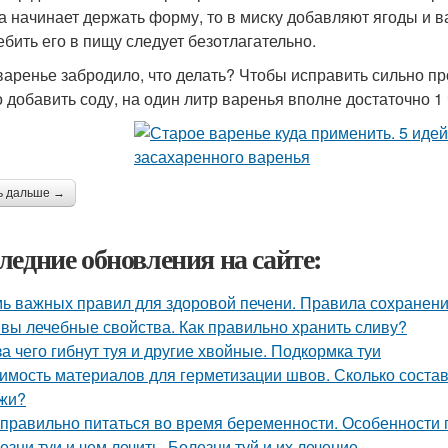
а начинает держать форму, то в миску добавляют ягоды и в
ебить его в пищу следует безотлагательно.
варенье забродило, что делать? Чтобы исправить сильно пр
 добавить соду, на один литр варенья вполне достаточно 1
ь дальше →
ледние обновления на сайте:
ь важных правил для здоровой печени. Правила сохранени
вы лечебные свойства. Как правильно хранить сливу?
за чего гибнут туя и другие хвойные. Подкормка туи
имость материалов для герметизации швов. Сколько состав
жи?
 правильно питаться во время беременности. Особенности
езни туи и чем лечить. Болезни туй и их лечение