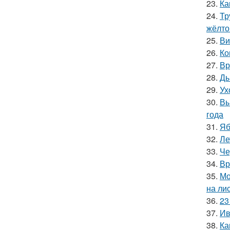
23.
Ка
24.
Тр
жёлто
25.
Ви
26.
Ко
27.
Вр
28.
Ды
29.
Ух
30.
Вы
года
31.
Яб
32.
Ле
33.
Че
34.
Вр
35.
Мо
на ли
36.
23
37.
Ив
38.
Ка