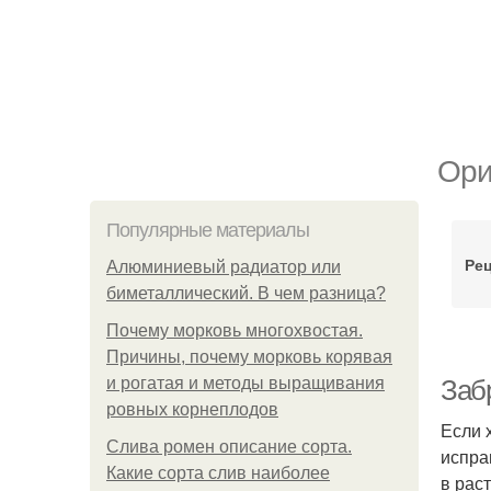
Ори
Популярные материалы
Рец
Алюминиевый радиатор или
биметаллический. В чем разница?
Почему морковь многохвостая.
Причины, почему морковь корявая
и рогатая и методы выращивания
Заб
ровных корнеплодов
Если 
Слива ромен описание сорта.
испра
Какие сорта слив наиболее
в рас