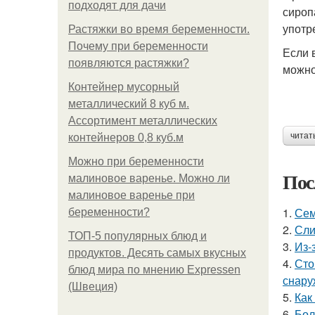
подходят для дачи
сироп
употр
Растяжки во время беременности.
Почему при беременности
Если 
появляются растяжки?
можно
Контейнер мусорный
металлический 8 куб м.
Ассортимент металлических
читат
контейнеров 0,8 куб.м
Можно при беременности
Пос
малиновое варенье. Можно ли
малиновое варенье при
1.
Сем
беременности?
2.
Сли
ТОП-5 популярных блюд и
3.
Из-
продуктов. Десять самых вкусных
4.
Сто
блюд мира по мнению Expressen
снару
(Швеция)
5.
Как
6.
Бол