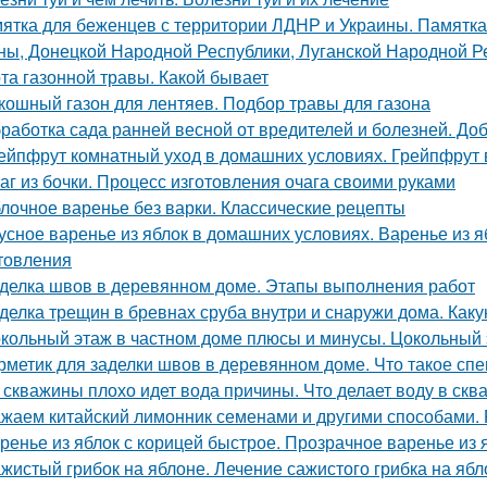
ятка для беженцев с территории ЛДНР и Украины. Памятка
ны, Донецкой Народной Республики, Луганской Народной Р
та газонной травы. Какой бывает
кошный газон для лентяев. Подбор травы для газона
работка сада ранней весной от вредителей и болезней. До
ейпфрут комнатный уход в домашних условиях. Грейпфрут 
аг из бочки. Процесс изготовления очага своими руками
лочное варенье без варки. Классические рецепты
усное варенье из яблок в домашних условиях. Варенье из 
товления
делка швов в деревянном доме. Этапы выполнения работ
делка трещин в бревнах сруба внутри и снаружи дома. Как
кольный этаж в частном доме плюсы и минусы. Цокольный 
рметик для заделки швов в деревянном доме. Что такое сп
 скважины плохо идет вода причины. Что делает воду в скв
жаем китайский лимонник семенами и другими способами.
ренье из яблок с корицей быстрое. Прозрачное варенье из
жистый грибок на яблоне. Лечение сажистого грибка на ябл