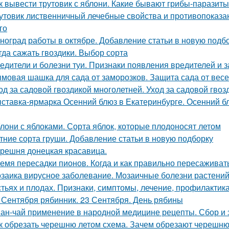
к вывести трутовик с яблони. Какие бывают грибы-паразит
утовик лиственничный лечебные свойства и противопоказан
го
ноград работы в октябре. Добавление статьи в новую подб
гда сажать гвоздики. Выбор сорта
едители и болезни туи. Признаки появления вредителей и з
мовая шашка для сада от заморозков. Защита сада от вес
од за садовой гвоздикой многолетней. Уход за садовой гвоз
ставка-ярмарка Осенний блюз в Екатеринбурге. Осенний блю
лони с яблоками. Сорта яблок, которые плодоносят летом
тние сорта груши. Добавление статьи в новую подборку
решня донецкая красавица.
емя пересадки пионов. Когда и как правильно пересаживат
заика вирусное заболевание. Мозаичные болезни растений.
стьях и плодах. Признаки, симптомы, лечение, профилактик
 Сентября рябинник. 23 Сентября. День рябины
ан-чай применение в народной медицине рецепты. Сбор и 
к обрезать черешню летом схема. Зачем обрезают черешн