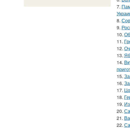
7.
Пам
Украи
8.
Сор
9.
Рос
10.
Об
11.
Гр
12.
Оч
13.
Яб
14.
Вк
приго
15.
За
16.
За
17.
Цо
18.
Ге
19.
Из
20.
Са
21.
Ва
22.
Са