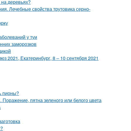
ы на деревьях?
ия. Лечебные свойства трутовика серно-
орку
аболеваний у туи
енних заморозков
дикой
з 2021, Екатеринбург, 8 – 10 сентября 2021
ь пионы?
 Поражение, пятна зеленого или белого цвета
а
заготовка
ю?