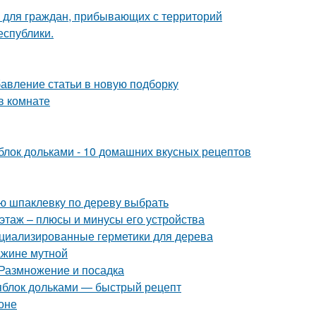
 для граждан, прибывающих с территорий
еспублики.
бавление статьи в новую подборку
в комнате
яблок дольками - 10 домашних вкусных рецептов
ую шпаклевку по дереву выбрать
этаж – плюсы и минусы его устройства
ециализированные герметики для дерева
ажине мутной
 Размножение и посадка
 яблок дольками — быстрый рецепт
оне