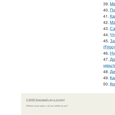
39.
Ме
40.
По
41.
Ка
42.
Ма
43.
Са
44.
Чт
45.
За
(Frigo)
46.
Ну
47.
Др
укрыт
48.
Ди
49.
Ка
50.
Ко
© 2026 Красивый сад и огород
Любите ли вы цветы, так как любим их мы?