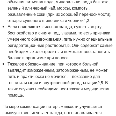
обычная питьевая вода, минеральная вода без газа,
зеленый или черный чай, морсы, компоты,
разбавленные соки (при их хорошей переносимости),
отвары сушеного шиповника и черники
1,2
.
Если появляются сильная жажда, сухость во рту,
беспокойство и синяки под глазами, то есть признаки
умеренного обезвоживания, пить нужно специальные
регидратационные растворы
1,5
. Они содержат самые
необходимые электролиты и помогают восстановить
баланс в организме при поносе.
Тяжелое обезвоживание, при котором больной
выглядит изможденным, заторможенным, не может
пить и практически не мочится, – показание для
госпитализации и внутривенной регидратации
2,5
. В
таких случаях необходима неотложная медицинская
помощь.
По мере компенсации потерь жидкости улучшается
самочувствие, исчезает жажда, восстанавливается