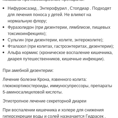
Нифуроксазид , Энтерофурил , Стопдиар . Подходят
для лечения поноса у детей. Не влияют на
нормальную флору;
Фуразолидон (при дизентерии, лямблиозе, пищевых
токсикоинфекциях);
Сульгин (при дизентерии, колите, энтероколите);
Фталазол (при колитах, гастроэнтеритах, дизентерии);
Альфа нормикс (хроническое воспаление кишечника,
диарея путешественников, кишечные инфекции).
При амебной дизентерии:
Лечение болезни Крона, язвенного колита:
глюкокортикостероиды, иммуносупрессоры, препараты
5-аминосалициловой кислоты.
Этиотропное лечение секреторной диареи
При воспалении кишечника и холере для снижения
гиперсекреции воды и солей назначается Гидрасек .