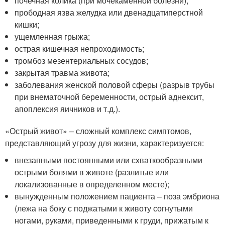
почечная колика (при мочекаменной болезни);
прободная язва желудка или двенадцатиперстной
кишки;
ущемленная грыжа;
острая кишечная непроходимость;
тромбоз мезентериальных сосудов;
закрытая травма живота;
заболевания женской половой сферы (разрыв трубы
при внематочной беременности, острый аднексит,
апоплексия яичников и т.д.).
«Острый живот» – сложный комплекс симптомов,
представляющий угрозу для жизни, характеризуется:
внезапными постоянными или схваткообразными
острыми болями в животе (разлитые или
локализованные в определенном месте);
вынужденным положением пациента – поза эмбриона
(лежа на боку с поджатыми к животу согнутыми
ногами, руками, приведенными к груди, прижатым к