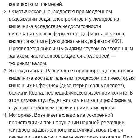
количеством примесей.
Осмотическая. Наблюдается при медленном
всасывании воды, электролитов и углеводов из
кишечника вследствие недостаточности
пищеварительных ферментов, дефицита желчных
кислот, анатомо-функциональных дефектов ЖКТ.
Проявляется обильным жидким стулом со зловонным
запахом, часто сопровождается стеатореей —
“жирным” калом.
Экссудативная. Развивается при повреждении стенки
кишечника воспалительным процессом при некоторых
кишечных инфекциях (дизентерия, сальмонеллез),
болезни Крона, неспецифическом язвенном колите. В
этом случае стул будет жидким или кашицеобразным,
скудным, с обилием слизи и примесями крови.
Моторная. Возникает вследствие ускоренной
перистальтики при нарушении нервной регуляции
(синдром раздраженного кишечника), избыточной
секреции гормонов, приеме некоторых лекарств. При