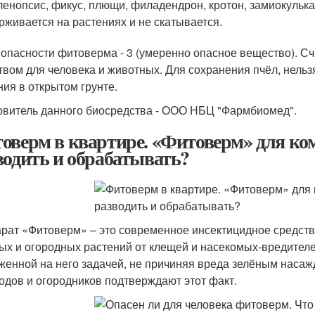
енопсис, фикус, плющи, филадендрон, кротон, замиокулькас
рживается на растениях и не скатывается.
 опасности фитоверма - 3 (умеренно опасное вещество). 
твом для человека и животных. Для сохранения пчёл, нельз
ния в открытом грунте.
овитель данного биосредства - ООО НБЦ "Фармбиомед".
оверм в квартире. «Фитоверм» для ко
водить и обрабатывать?
рат «Фитоверм» – это современное инсектицидное средств
ых и огородных растений от клещей и насекомых-вредителе
женной на него задачей, не причиняя вреда зелёным наса
одов и огородников подтверждают этот факт.