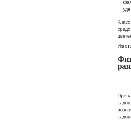
фал
уде
Класс
средс
цвете
Изгот
Фит
раз
Препа
садов
возло
садов