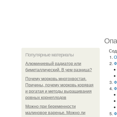
Опа
Сод
Популярные материалы
О
Ф
Алюминиевый радиатор или
биметаллический. В чем разница?
Почему морковь многохвостая.
Ф
Причины, почему морковь корявая
Ф
и рогатая и методы выращивания
ровных корнеплодов
Можно при беременности
малиновое варенье. Можно ли
Ф