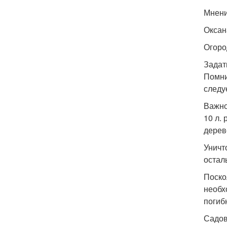
Мнени
Оксан
Огоро
Задат
Помни
следу
Важно
10 л.
дерево
Уничт
остал
Поско
необх
погиб
Садов