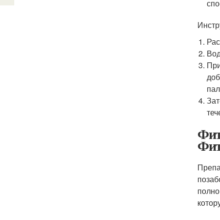
спо
Инстр
Рас
Вод
При
доб
пал
Зат
теч
Фит
Фит
Препа
позаб
полно
котор