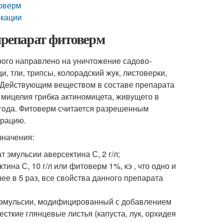
товерм
икации
 препарат фитоверм
рого направлено на уничтожение садово-
, тли, трипсы, колорадский жук, листоверки,
е. Действующим веществом в составе препарата
мицелия грибка актиномицета, живущего в
 года. Фитоверм считается разрешенным
трацию.
значения:
т эмульсии аверсектина С, 2 г/л;
ина С, 10 г/л или фитоверм 1%, кэ , что одно и
е в 5 раз, все свойства данного препарата
ат эмульсии, модифицированный с добавлением
сткие глянцевые листья (капуста, лук, орхидея