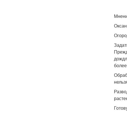
Мнени
Оксан
Огоро
Задат
Прежд
дождл
более
Обраб
нельз
Разво
расте
Готов