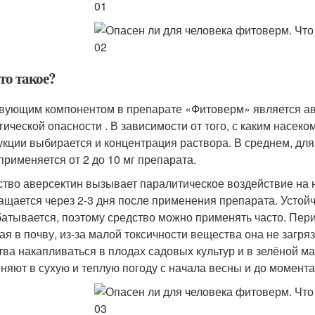
то такое?
вующим компонентом в препарате «Фитоверм» является аве
гической опасности . В зависимости от того, с каким насек
укции выбирается и концентрация раствора. В среднем, для
применяется от 2 до 10 мг препарата.
тво аверсектин вызывает паралитическое воздействие на н
ащается через 2-3 дня после применения препарата. Устой
атывается, поэтому средство можно применять часто. Пери
ая в почву, из-за малой токсичности вещества она не загр
тва накапливаться в плодах садовых культур и в зелёной ма
няют в сухую и теплую погоду с начала весны и до момента