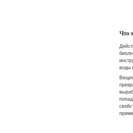
Что э
Дейст
биоло
инстр
воды 
Вещес
прекр
выраб
попад
свойс
приме