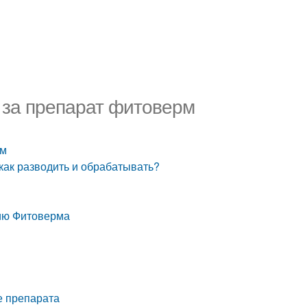
 за препарат фитоверм
рм
как разводить и обрабатывать?
нию Фитоверма
е препарата