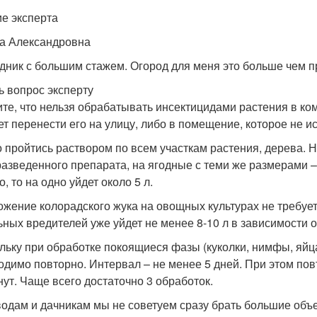
е эксперта
а Александровна
дник с большим стажем. Огород для меня это больше чем п
ь вопрос эксперту
те, что нельзя обрабатывать инсектицидами растения в ко
ет перенести его на улицу, либо в помещение, которое не и
 пройтись раствором по всем участкам растения, дерева. 
 разведенного препарата, на ягодные с теми же размерами –
, то на одно уйдет около 5 л.
ожение колорадского жука на овощных культурах не требует б
ьных вредителей уже уйдет не менее 8-10 л в зависимости 
льку при обработке покоящиеся фазы (куколки, нимфы, яйц
одимо повторно. Интервал – не менее 5 дней. При этом повт
нут. Чаще всего достаточно 3 обработок.
одам и дачникам мы не советуем сразу брать большие объем