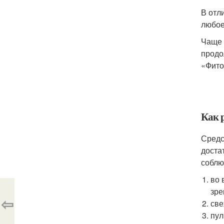
В отл
любое
Чаще 
продо
«Фито
Как 
Средс
доста
соблю
во 
зре
⇦
све
пул