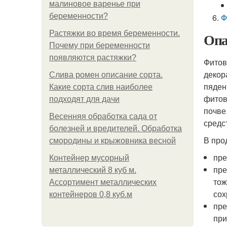
малиновое варенье при
беременности?
Ф
Растяжки во время беременности.
Опа
Почему при беременности
появляются растяжки?
Фитов
декор
Слива ромен описание сорта.
пяден
Какие сорта слив наиболее
фитов
подходят для дачи
почве
Весенняя обработка сада от
средс
болезней и вредителей. Обработка
В про
смородины и крыжовника весной
пре
Контейнер мусорный
пре
металлический 8 куб м.
тож
Ассортимент металлических
сох
контейнеров 0,8 куб.м
пре
при