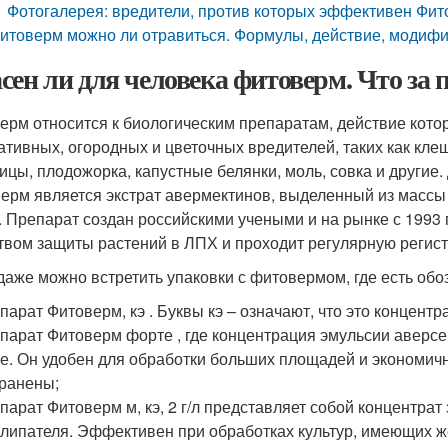
Фотогалерея: вредители, против которых эффективен Фи
итоверм можно ли отравиться. Формулы, действие, модиф
сен ли для человека фитоверм. Что за
ерм относится к биологическим препаратам, действие кото
ативных, огородных и цветочных вредителей, таких как клещи
ицы, плодожорка, капустные белянки, моль, совка и други
ерм является экстрат авермектинов, выделенный из массы 
. Препарат создан российскими учеными и на рынке с 1993
твом защиты растений в ЛПХ и проходит регулярную регис
даже можно встретить упаковки с фитовермом, где есть обо
парат Фитоверм, кэ . Буквы кэ – означают, что это концентра
парат Фитоверм форте , где концентрация эмульсии аверсект
е. Он удобен для обработки больших площадей и экономичне
ранены;
парат Фитоверм м, кэ, 2 г/л представляет собой концентр
липателя. Эффективен при обработках культур, имеющих же