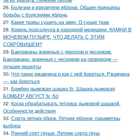
26.
Болезни и вредители яблони. Общие принципы
борьбы с болезнями яблонь
27.
Какие травы сушить на зиму. О сушке трав
28.
Корень подсолнуха в народной медицине. КАМНИ В
МОЧЕВОМ ПУЗЫРЕ, ЧТО ДЕЛАТЬ С ЭТИМ
СОКРОВИЩЕМ?
29.
Баклажаны жареные с укропом и чесноком.
Баклажаны, жареные с чесноком на сковороде —
лучшие рецепты
30.
Что такое ржавчина и как с ней бороться. Ржавчина
—, как бороться
31.
Бомбер дымовая шашка 5г. Шашка дымовая
БОМБЕР АВГУСТ 5г /50
32.
Когда обрабатывать теплицу дымовой шашкой.
Особенности действия
33.
Сорта летних яблок. Летние яблони: параметры
выбора
34.
Ранний сорт груши. Летние сорта груш