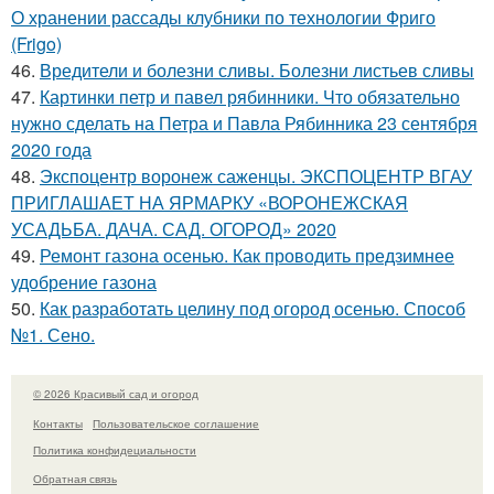
О хранении рассады клубники по технологии Фриго
(Frigo)
46.
Вредители и болезни сливы. Болезни листьев сливы
47.
Картинки петр и павел рябинники. Что обязательно
нужно сделать на Петра и Павла Рябинника 23 сентября
2020 года
48.
Экспоцентр воронеж саженцы. ЭКСПОЦЕНТР ВГАУ
ПРИГЛАШАЕТ НА ЯРМАРКУ «ВОРОНЕЖСКАЯ
УСАДЬБА. ДАЧА. САД. ОГОРОД» 2020
49.
Ремонт газона осенью. Как проводить предзимнее
удобрение газона
50.
Как разработать целину под огород осенью. Способ
№1. Сено.
© 2026 Красивый сад и огород
Контакты
Пользовательское соглашение
Политика конфидециальности
Обратная связь