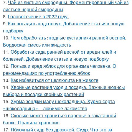
7.
Чай из листьев смородины. Ферментированный чай из
листьев черной смородины
8.
Головосечение в 2022 году.
9.
Как посадить подсолнух. Добавление статьи в новую
подборку
10.
Чем обработать ягодные кустарники ранней весной.
Бордоская смесь или жидкость
11.
Обработка сада ранней весной от вредителей и
болезней. Добавление статьи в новую подборку
12.
Польза и вред яблок для организма человека. О
рекомендациях по употреблению яблок
13.
Как избавиться от целлюлита на животе
14.
Хвойные растения уход и посадка. Важные нюансы
выбора и посадки хвойных растений
15.
Хурма зенджи мару шоколадница. Хурма сорта
«шоколадница» – любимое лакомство
16.
Сколько может храниться варенье в закатанной
банке. Правила хранения
17.
Яблочный сидр без дрожжей. Сидр. Что это за