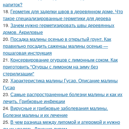
напиток?
18.
Герметик для заделки швов в деревянном доме. Что
такое специализированные герметики для дерева
19.
Зачем нужно герметизировать швы деревянных
домов. Акриловые
20.
Посадка малины осенью в открытый грунт. Как
правильно посадить саженцы малины осенью —
пошаговая инструкция
21.
Консервирование огурцов с лимонным соком. Как
приготовить "Огурцы с лимоном на зиму без
стерилизации"
22.
Характеристика малины Гусар. Описание малины
Гусар
23.
Самые распространенные болезни малины и как их
лечить. Грибковые инфекции
24.
Вирусные и грибковые заболевания малины.
Болезни малины и их лечение
25.
В чем разница между липомой и атеромой и нужно
ли их удалять. Лечение липом