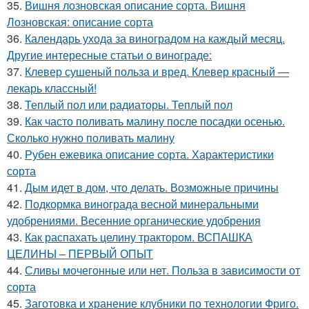
35.
Вишня лозновская описание сорта. Вишня
Лозновская: описание сорта
36.
Календарь ухода за виноградом на каждый месяц.
Другие интересные статьи о винограде:
37.
Клевер сушеный польза и вред. Клевер красный —
лекарь классный!
38.
Теплый пол или радиаторы. Теплый пол
39.
Как часто поливать малину после посадки осенью.
Сколько нужно поливать малину
40.
Рубен ежевика описание сорта. Характеристики
сорта
41.
Дым идет в дом, что делать. Возможные причины
42.
Подкормка винограда весной минеральными
удобрениями. Весенние органические удобрения
43.
Как распахать целину трактором. ВСПАШКА
ЦЕЛИНЫ – ПЕРВЫЙ ОПЫТ
44.
Сливы мочегонные или нет. Польза в зависимости от
сорта
45.
Заготовка и хранение клубники по технологии Фриго.