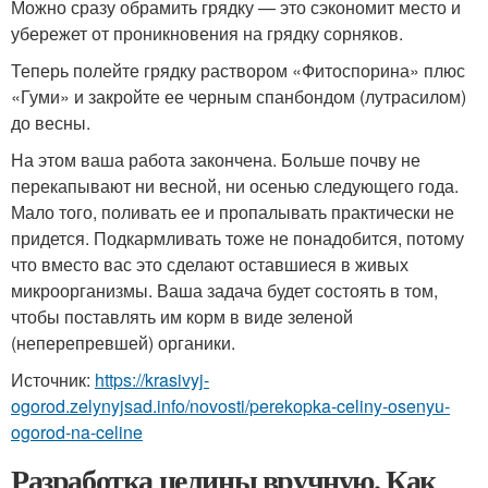
Можно сразу обрамить грядку — это сэкономит место и
убережет от проникновения на грядку сорняков.
Теперь полейте грядку раствором «Фитоспорина» плюс
«Гуми» и закройте ее черным спанбондом (лутрасилом)
до весны.
На этом ваша работа закончена. Больше почву не
перекапывают ни весной, ни осенью следующего года.
Мало того, поливать ее и пропалывать практически не
придется. Подкармливать тоже не понадобится, потому
что вместо вас это сделают оставшиеся в живых
микроорганизмы. Ваша задача будет состоять в том,
чтобы поставлять им корм в виде зеленой
(неперепревшей) органики.
Источник:
https://krasivyj-
ogorod.zelynyjsad.info/novosti/perekopka-celiny-osenyu-
ogorod-na-celine
Разработка целины вручную. Как