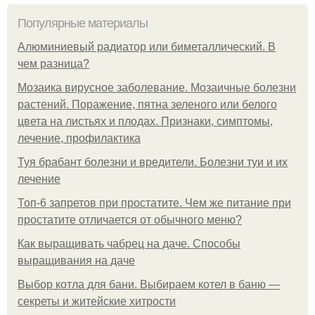
Популярные материалы
Алюминиевый радиатор или биметаллический. В
чем разница?
Мозаика вирусное заболевание. Мозаичные болезни
растений. Поражение, пятна зеленого или белого
цвета на листьях и плодах. Признаки, симптомы,
лечение, профилактика
Туя брабант болезни и вредители. Болезни туи и их
лечение
Топ-6 запретов при простатите. Чем же питание при
простатите отличается от обычного меню?
Как выращивать чабрец на даче. Способы
выращивания на даче
Выбор котла для бани. Выбираем котел в баню —
секреты и житейские хитрости