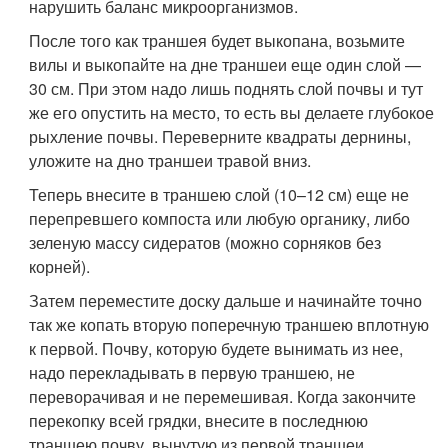
нарушить баланс микроорганизмов.
После того как траншея будет выкопана, возьмите
вилы и выкопайте на дне траншеи еще один слой —
30 см. При этом надо лишь поднять слой почвы и тут
же его опустить на место, то есть вы делаете глубокое
рыхление почвы. Переверните квадраты дернины,
уложите на дно траншеи травой вниз.
Теперь внесите в траншею слой (10–12 см) еще не
перепревшего компоста или любую органику, либо
зеленую массу сидератов (можно сорняков без
корней).
Затем переместите доску дальше и начинайте точно
так же копать вторую поперечную траншею вплотную
к первой. Почву, которую будете вынимать из нее,
надо перекладывать в первую траншею, не
переворачивая и не перемешивая. Когда закончите
перекопку всей грядки, внесите в последнюю
траншею почву, вынутую из первой траншеи.