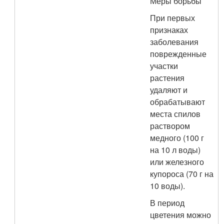
Меры борьбы
При первых
признаках
заболевания
поврежденные
участки
растения
удаляют и
обрабатывают
места спилов
раствором
медного (100 г
на 10 л воды)
или железного
купороса (70 г на
10 воды).
В период
цветения можно