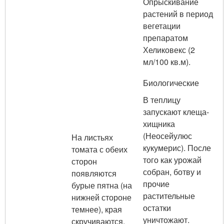
Опрыскивание
растений в период
вегетации
препаратом
Хеликовекс (2
мл/100 кв.м).
Биологические
В теплицу
запускают клеща-
хищника
(Неосейулюс
На листьях
кукумерис). После
томата с обеих
того как урожай
сторон
собран, ботву и
появляются
прочие
бурые пятна (на
растительные
нижней стороне
остатки
темнее), края
уничтожают.
скручиваются.