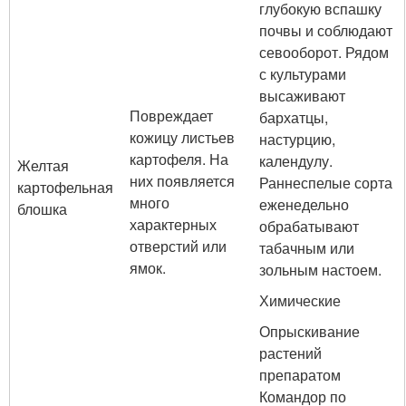
глубокую вспашку
почвы и соблюдают
севооборот. Рядом
с культурами
высаживают
Повреждает
бархатцы,
кожицу листьев
настурцию,
картофеля. На
календулу.
Желтая
них появляется
Раннеспелые сорта
картофельная
много
еженедельно
блошка
характерных
обрабатывают
отверстий или
табачным или
ямок.
зольным настоем.
Химические
Опрыскивание
растений
препаратом
Командор по