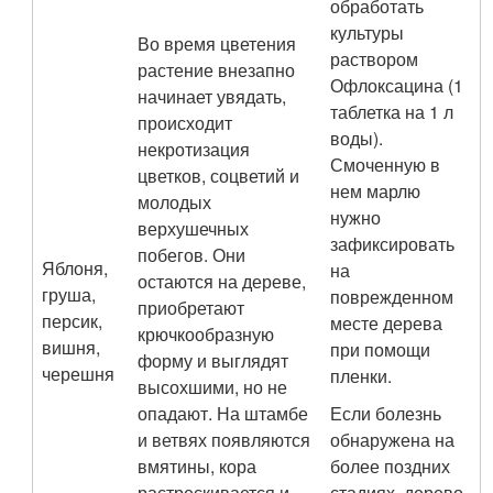
обработать
культуры
Во время цветения
раствором
растение внезапно
Офлоксацина (1
начинает увядать,
таблетка на 1 л
происходит
воды).
некротизация
Смоченную в
цветков, соцветий и
нем марлю
молодых
нужно
верхушечных
зафиксировать
побегов. Они
Яблоня,
на
остаются на дереве,
груша,
поврежденном
приобретают
персик,
месте дерева
крючкообразную
вишня,
при помощи
форму и выглядят
черешня
пленки.
высохшими, но не
опадают. На штамбе
Если болезнь
и ветвях появляются
обнаружена на
вмятины, кора
более поздних
растрескивается и
стадиях, дерево