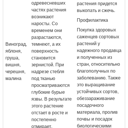
одревесневших
растения придется
частях растения
выкопать и сжечь.
возникают
Профилактика
наросты. Со
Покупка здоровых
временем они
саженцев сортовых
разрастаются,
растений у
Виноград,
темнеют, а их
надежного продавца
яблоня,
поверхность
и полученных из
груша,
становится
стран, относительно
вишня,
зернистой. При
благополучных по
черешня,
надрезе стебля
заболеванию. Также
малина
под тканью
это выращивание
просматриваются
устойчивых сортов,
глубокие бурые
обеззараживание
язвы. В результате
посадочного
этого растение
материала, пролив
отстает в росте и
почвы и посадок
постепенно
биологическими
отмирает.