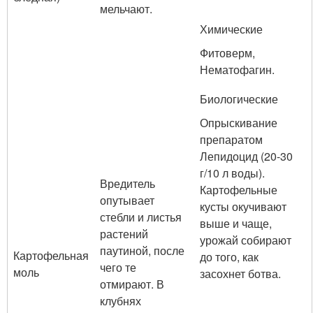
мельчают.
Химические
Фитоверм,
Нематофагин.
Биологические
Опрыскивание
препаратом
Лепидоцид (20-30
г/10 л воды).
Вредитель
Картофельные
опутывает
кусты окучивают
стебли и листья
выше и чаще,
растений
урожай собирают
паутиной, после
Картофельная
до того, как
чего те
моль
засохнет ботва.
отмирают. В
клубнях