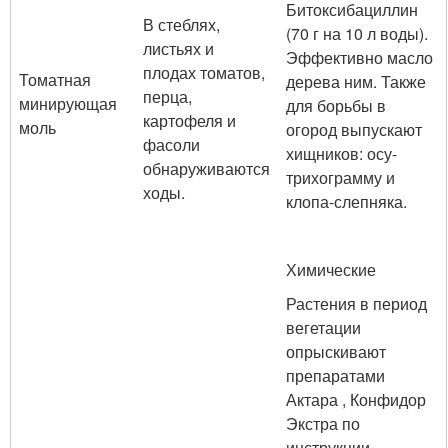
Битоксибациллин
В стеблях,
(70 г на 10 л воды).
листьях и
Эффективно масло
плодах томатов,
Томатная
дерева ним. Также
перца,
минирующая
для борьбы в
картофеля и
моль
огород выпускают
фасоли
хищников: осу-
обнаруживаются
трихограмму и
ходы.
клопа-слепняка.
Химические
Растения в период
вегетации
опрыскивают
препаратами
Актара , Конфидор
Экстра по
инструкции.