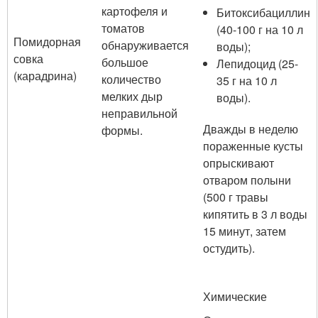
картофеля и
Битоксибациллин
томатов
(40-100 г на 10 л
Помидорная
обнаруживается
воды);
совка
большое
Лепидоцид (25-
(карадрина)
количество
35 г на 10 л
мелких дыр
воды).
неправильной
Дважды в неделю
формы.
пораженные кусты
опрыскивают
отваром полыни
(500 г травы
кипятить в 3 л воды
15 минут, затем
остудить).
Химические