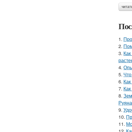
читат
Пос
1.
Про
2.
Пом
3.
Как
расте
4.
Опы
5.
Что
6.
Как
7.
Как
8.
Зем
Руяна
9.
Удо
10.
Пр
11.
Мо
12.
Ка