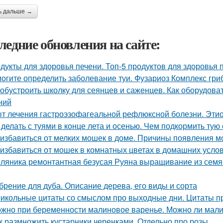
ь дальше →
ледние обновления на сайте:
дукты для здоровья печени. Топ-5 продуктов для здоровья 
огите определить заболевание туи. Фузариоз Комплекс гри
 обустроить школку для сеянцев и саженцев. Как оборудов
ний
т лечения гастроэзофагеальной рефлюксной болезни. Этио
 делать с туями в конце лета и осенью. Чем подкормить тую
 избавиться от мелких мошек в доме. Причины появления м
 избавиться от мошек в комнатных цветах в домашних усло
ляника ремонтантная безусая Руяна выращивание из семян
брение для дуба. Описание дерева, его виды и сорта
икольные цитаты со смыслом про выходные дни. Цитаты п
жно при беременности малиновое варенье. Можно ли мали
к размножить кустарники черенками. Отдельно про розы