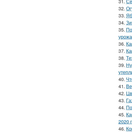
31.
Се
32.
Ог
33.
Яб
34.
Зи
35.
По
урожа
36.
Ка
37.
Ка
38.
Те
39.
Ну
утепл
40.
Чт
41.
Ве
42.
Цв
43.
Га
44.
По
45.
Ка
2020 
46.
Ко