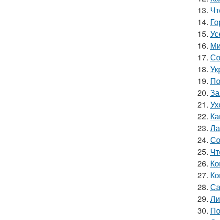
13.
Чт
14.
Го
15.
Ус
16.
Ми
17.
Со
18.
Ук
19.
По
20.
За
21.
Ух
22.
Ка
23.
Ла
24.
Со
25.
Чт
26.
Ко
27.
Ко
28.
Са
29.
Ли
30.
По