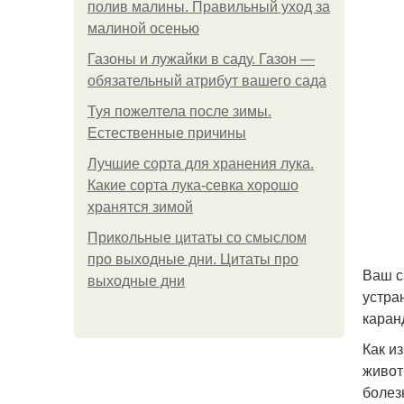
полив малины. Правильный уход за
малиной осенью
Газоны и лужайки в саду. Газон —
обязательный атрибут вашего сада
Туя пожелтела после зимы.
Естественные причины
Лучшие сорта для хранения лука.
Какие сорта лука-севка хорошо
хранятся зимой
Прикольные цитаты со смыслом
про выходные дни. Цитаты про
Ваш с
выходные дни
устра
каран
Как и
живот
болез