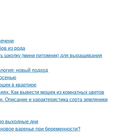
печени
бов из рода
ать школку (мини питомник) для выращивания
логия: новый подход
 осенью
ошек в квартире
виях. Как вывести мошек из комнатных цветов
. Описание и характеристика сорта земляники
ро выходные дни
новое варенье при беременности?