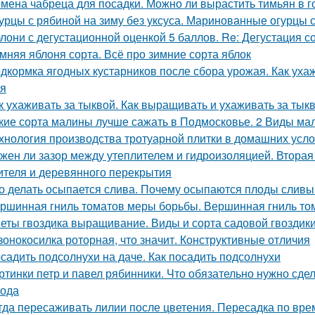
мена чабреца для посадки. Можно ли вырастить тимьян в 
урцы с рябиной на зиму без уксуса. Маринованные огурцы 
лони с дегустационной оценкой 5 баллов. Re: Дегустация 
мняя яблоня сорта. Всё про зимние сорта яблок
дкормка ягодных кустарников после сбора урожая. Как уха
я
к ухаживать за тыквой. Как выращивать и ухаживать за тык
кие сорта малины лучше сажать в Подмосковье. 2 Виды мал
хнология производства тротуарной плитки в домашних усло
жен ли зазор между утеплителем и гидроизоляцией. Втора
ителя и деревянного перекрытия
о делать осыпается слива. Почему осыпаются плоды сливы 
ршинная гниль томатов меры борьбы. Вершинная гниль том
еты гвоздика выращивание. Виды и сорта садовой гвоздик
зонокосилка роторная, что значит. Конструктивные отличия
садить подсолнухи на даче. Как посадить подсолнухи
ртинки петр и павел рябинники. Что обязательно нужно сде
года
гда пересаживать лилии после цветения. Пересадка по вре