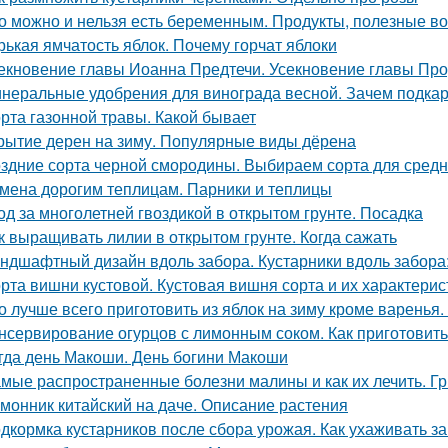
о можно и нельзя есть беременным. Продукты, полезные в
рькая ямчатость яблок. Почему горчат яблоки
екновение главы Иоанна Предтечи. Усекновение главы Про
неральные удобрения для винограда весной. Зачем подка
рта газонной травы. Какой бывает
рытие дерен на зиму. Популярные виды дёрена
здние сорта черной смородины. Выбираем сорта для сред
мена дорогим теплицам. Парники и теплицы
од за многолетней гвоздикой в открытом грунте. Посадка
к выращивать лилии в открытом грунте. Когда сажать
ндшафтный дизайн вдоль забора. Кустарники вдоль забора
рта вишни кустовой. Кустовая вишня сорта и их характерис
о лучше всего приготовить из яблок на зиму кроме варенья.
нсервирование огурцов с лимонным соком. Как приготовить
гда день Макоши. День богини Макоши
мые распространенные болезни малины и как их лечить. Г
монник китайский на даче. Описание растения
дкормка кустарников после сбора урожая. Как ухаживать з