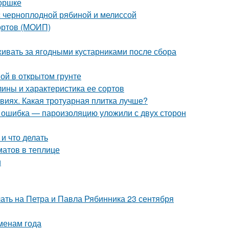
горшке
с черноплодной рябиной и мелиссой
сортов (МОИП)
живать за ягодными кустарниками после сбора
вой в открытом грунте
ины и характеристика ее сортов
виях. Какая тротуарная плитка лучше?
я ошибка — пароизоляцию уложили с двух сторон
и что делать
атов в теплице
и
лать на Петра и Павла Рябинника 23 сентября
менам года