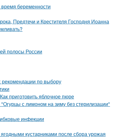
о время беременности
рока, Предтечи и Крестителя Господня Иоанна
рмливать?
ней полосы России
: рекомендации по выбору
тики
 Как приготовить яблочное пюре
 "Огурцы с лимоном на зиму без стерилизации"
рибковые инфекции
а ягодными кустарниками после сбора урожая