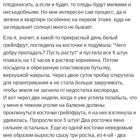
плодоносить, а если и будет, то плоды будут мелкими и
несъедобными. Но мне интересен сам процесс, да и
зелени в квартире (особенно на первом этаже, куда не
заглядывает солнце) много не бывает.
Ела я, значит, в какой-то прекрасный день белый
грейпфрут, поглядела на косточки и подумала: "Чего
добру пропадать? Пусть растут" и пустила все 5 штук
плавать на 12 часов в раствор корневина. Потом
посадила в обрезанную пластиковую бутылку,
верхушкой накрыла. Через двое суток пробку открутила
для проветривания и не стала больше закручивать,
чтобы земля не загнила от недостатка кислорода.
И вот через две недели, когда я уже успела позабыть, что
у меня в темном уголке на балконе должны
проклюнуться косточки грейпфрута, я на них взглянула и
удивилась. Проросли все 5 штук! Два росточка явно
сильнее остальных. Еще из одной косточки неведомым
мне образом выросло сразу три ростка, из 4-ой - два