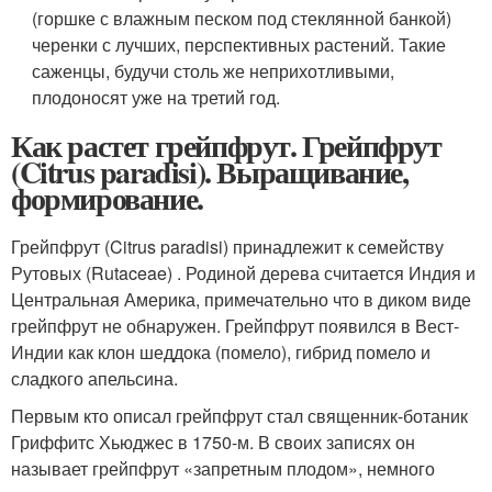
(горшке с влажным песком под стеклянной банкой)
черенки с лучших, перспективных растений. Такие
саженцы, будучи столь же неприхотливыми,
плодоносят уже на третий год.
Как растет грейпфрут. Грейпфрут
(Citrus paradisi). Выращивание,
формирование.
Грейпфрут (Citrus paradisi) принадлежит к семейству
Рутовых (Rutaceae) . Родиной дерева считается Индия и
Центральная Америка, примечательно что в диком виде
грейпфрут не обнаружен. Грейпфрут появился в Вест-
Индии как клон шеддока (помело), гибрид помело и
сладкого апельсина.
Первым кто описал грейпфрут стал священник-ботаник
Гриффитс Хьюджес в 1750-м. В своих записях он
называет грейпфрут «запретным плодом», немного