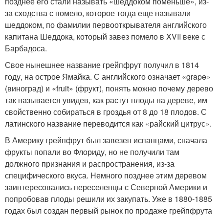
позднее его стали называть «шеддоком поменьше», из-
за сходства с помело, которое тогда еще называли
шеддоком, по фамилии первооткрывателя английского
капитана Шеддока, который завез помело в XVII веке с
Барбадоса.
Свое нынешнее название грейпфрут получил в 1814
году, на острое Ямайка. С английского означает «grape»
(виноград) и «fruit» (фрукт), понять можно почему дерево
так называется увидев, как растут плоды на дереве, им
свойственно собираться в гроздья от 8 до 18 плодов. С
латинского название переводится как «райский цитрус».
В Америку грейпфрут был завезен испанцами, сначала
фрукты попали во Флориду, но не получили там
должного признания и распространения, из-за
специфического вкуса. Немного позднее этим деревом
заинтересовались переселенцы с Северной Америки и
попробовав плоды решили их закупать. Уже в 1880-1885
годах был создан первый рынок по продаже грейпфрута