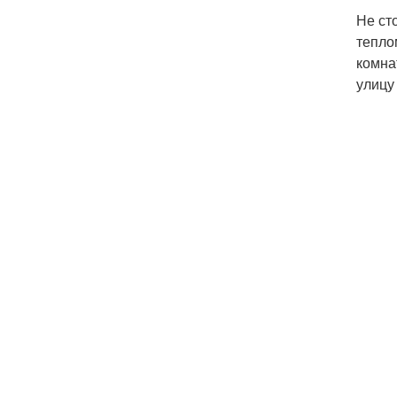
Не ст
тепло
комна
улицу