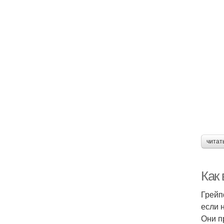
читат
Как
Грейп
если 
Они п