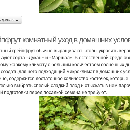
ь дальше →
йпфрут комнатный уход в домашних услов
тный грейпфрут обычно выращивают, чтобы украсить веранд
ьзуют сорта «Дукан» и «Маршал». В естественной среде об
ому жаркому климату с большим количеством солнечных дне
 создать для него подходящий микроклимат в домашних усл
ине, содержится достаточное количество косточек, которы
ельно выбрать спелый сладкий плод и отыскать в нем паро
й подготовки перед посадкой семена не требуют.