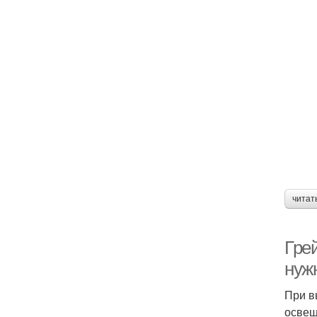
читат
Гре
нуж
При в
освещ