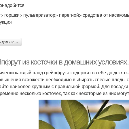
онадобится
т;- горшки;- пульверизатор;- перегной;- средства от насеком
укция
ь дальше →
йпфрут из косточки в домашних условиях
ически каждый плод грейпфрута содержит в себе до десятк
овышения всхожести необходимо выбирать спелые плоды со
айте наиболее крупным с правильной формой. Для посадки
ременно несколько косточек, так как некоторые из них мог