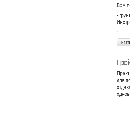
Вам п
- грун
Инстр
1
читат
Гре
Практ
для п
отдав
однов