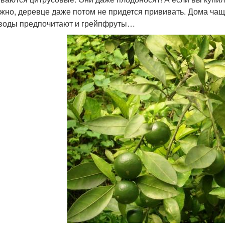
жно, деревце даже потом не придется прививать. Дома ча
воды предпочитают и грейпфруты…