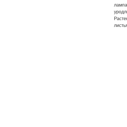
лампа
уродл
Расте
листь