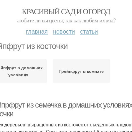
КРАСИВЫЙ САД И ОГОРОД
любите ли вы цветы, так как любим их мы?
главная
новости
статьи
йпфрут из косточки
ейпфрут в домашних
Грейпфрут в комнате
условиях
йпрфрут из семечка в домашних условиях.
очки
ех деревьев, выращенных из косточек от съеденных плодов
ваются цитрусовые. Они даже плодоносят! А если вы купил