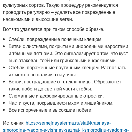
культурных сортов. Такую процедуру рекомендуется
проводить регулярно – удалять все повреждённые
насекомыми и высохшие ветви.
Вот что удаляется при таком способе обрезке.
Стебли, поврежденные почечным клещом.
Ветви с листьями, покрытыми инородными наростами
и тёмными пятнами. Это сигнализирует о том, что куст
был атакован тлёй или грибковыми инфекциями.
Стебли, поражённые паутинным клещом. Распознать
их можно по наличию паутины.
Ветви, пострадавшие от стеклянницы. Обрезаются
такие побеги до светлой части стебля.
Сломанные и деформированные отростки.
Части куста, покрывшиеся мхом и лишайником.
Все испорченные и высохшие побеги.
Источник:
https://semejnayaferma.ru/stati/krasnaya-
smorodina-ryadom-s-vishney-sazhat-li-smorodinu-ryadom-s-