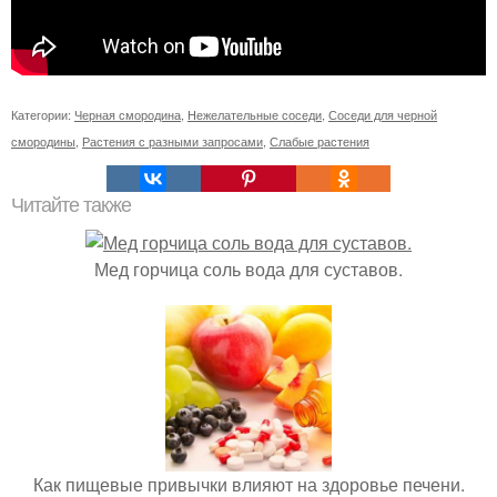
Категории:
Черная смородина
,
Нежелательные соседи
,
Соседи для черной
смородины
,
Растения с разными запросами
,
Слабые растения
Читайте также
Мед горчица соль вода для суставов.
Как пищевые привычки влияют на здоровье печени.