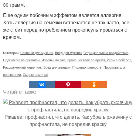
30 грамм.
Еще одним побочным эффектом является аллергия.
Хоть аллергия на семечки встречается не так часто, все
же стоит перед потреблением проконсультироваться с
врачом.
Категории:
Семечки для мужчин
,
Вред для мужчин
,
Отрицательные воздействия
,
Подсолнух на организм
,
Язвочки во рту
,
Происшествие во время
,
Игры в бейсбол
,
Раздраженный кишечник
,
Вред для женщин
,
Пищевая ценность
,
Продукты для
повышения
,
Сырые семечки
Читайте также
Ржавеет профнастил, что делать. Как убрать ржавчину с
профнастила, не повредив краску