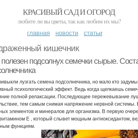
КРАСИВЫЙ САД И ОГОРОД
любите ли вы цветы, так как любим их мы?
главная
новости
статьи
драженный кишечник
 полезен подсолнух семечки сырые. Соста
солнечника
ривыкли лузгать семена подсолнечника, но мало кто задумыв
ивный психологический эффект. Ведь когда щелкаешь семеч
яние полной релаксации. Последующее пережевывание лу
льствие, тем самым снимая напряжение нервной системы. 
ных элементов и минералов для организма. В первую очеред
 витамином Е , который слывет мощным антиоксидантом, в
ным функциям.