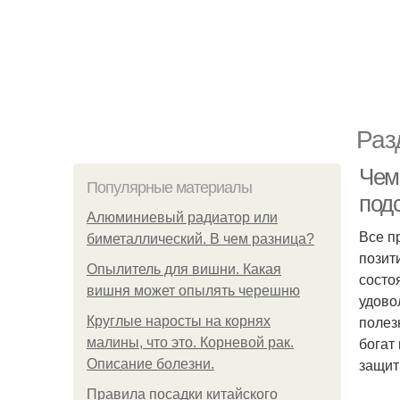
Раз
Чем
Популярные материалы
под
Алюминиевый радиатор или
Все п
биметаллический. В чем разница?
позит
Опылитель для вишни. Какая
состо
вишня может опылять черешню
удово
полез
Круглые наросты на корнях
богат
малины, что это. Корневой рак.
защит
Описание болезни.
Правила посадки китайского