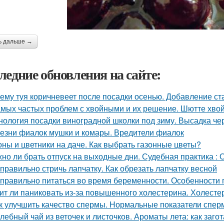
ь дальше →
ледние обновления на сайте:
ему туя коричневеет после посадки осенью. Добавление ст
амых частых проблем с хвойными и их решение. Шютте хво
нология посадки виноградной школки под зиму. Высадка че
езни фиалок мушки и комары. Вредители фиалок
оны и цветники на даче. Как выбрать газонные цветы?
но ли брать отпуск на выходные дни. Судебная практика :
 правильно стричь лапчатку. Как обрезать лапчатку весной
 правильно питаться во время беременности. Особенности
ит ли паниковать из-за повышенного холестерина. Холестер
к улучшить качество спермы. Нормальные показатели спе
лебный чай из веточек и листочков. Ароматы лета: как заго