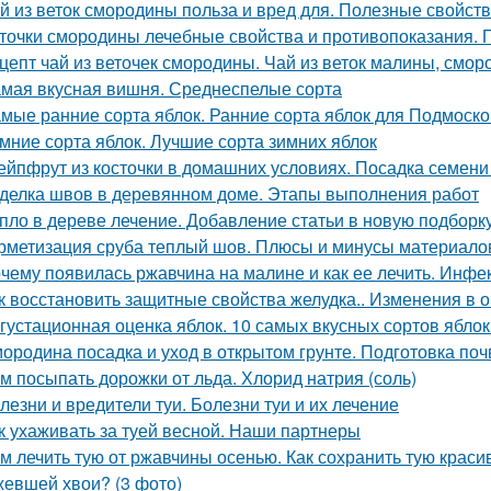
й из веток смородины польза и вред для. Полезные свойст
точки смородины лечебные свойства и противопоказания.
цепт чай из веточек смородины. Чай из веток малины, смо
мая вкусная вишня. Среднеспелые сорта
мые ранние сорта яблок. Ранние сорта яблок для Подмоск
мние сорта яблок. Лучшие сорта зимних яблок
ейпфрут из косточки в домашних условиях. Посадка семени
делка швов в деревянном доме. Этапы выполнения работ
пло в дереве лечение. Добавление статьи в новую подборк
рметизация сруба теплый шов. Плюсы и минусы материалов
чему появилась ржавчина на малине и как ее лечить. Инф
к восстановить защитные свойства желудка.. Изменения в 
густационная оценка яблок. 10 самых вкусных сортов ябло
ородина посадка и уход в открытом грунте. Подготовка по
м посыпать дорожки от льда. Хлорид натрия (соль)
лезни и вредители туи. Болезни туи и их лечение
к ухаживать за туей весной. Наши партнеры
м лечить тую от ржавчины осенью. Как сохранить тую краси
евшей хвои? (3 фото)