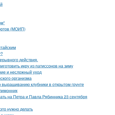
ой
ом"
сортов (МОИП)
итайским
у?
рерывного действия.
риготовить икру из патиссонов на зиму
ние и несложный уход
ского организма
по выращиванию клубники в открытом грунте
 лимонник
лать на Петра и Павла Рябинника 23 сентября
 это нужно делать