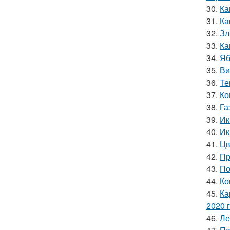
30.
Ка
31.
Ка
32.
Зл
33.
Ка
34.
Яб
35.
Ви
36.
Те
37.
Ко
38.
Га
39.
Ик
40.
Ик
41.
Цв
42.
Пр
43.
По
44.
Ко
45.
Ка
2020 
46.
Ле