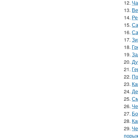
12.
Ча
13.
Ве
14.
Ре
15.
Са
16.
Са
17.
Зи
18.
Гр
19.
За
20.
Ду
21.
Ге
22.
По
23.
Ка
24.
Де
25.
См
26.
Че
27.
Бо
28.
Ка
29.
Че
порыж