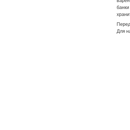
варен
банки
храни
Перед
Для н