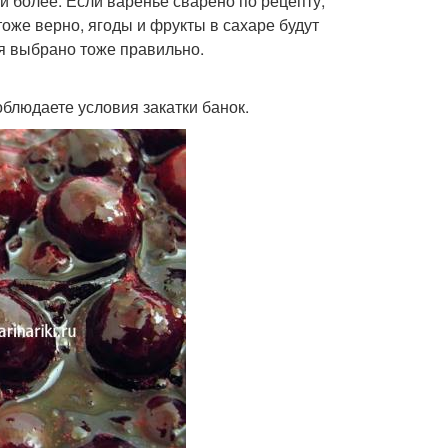
и более. Если варенье сварено по рецепту,
тоже верно, ягоды и фрукты в сахаре будут
ия выбрано тоже правильно.
облюдаете условия закатки банок.