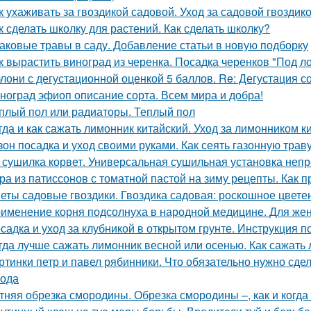
к ухаживать за гвоздикой садовой. Уход за садовой гвоздик
к сделать школку для растений. Как сделать школку?
аковые травы в саду. Добавление статьи в новую подборку
к вырастить виноград из черенка. Посадка черенков "Под л
лони с дегустационной оценкой 5 баллов. Re: Дегустация 
ноград эфиоп описание сорта. Всем мира и добра!
плый пол или радиаторы. Теплый пол
гда и как сажать лимонник китайский. Уход за лимонником к
зон посадка и уход своими руками. Как сеять газонную трав
 сушилка корвет. Универсальная сушильная установка неп
ра из патиссонов с томатной пастой на зиму рецепты. Как п
еты садовые гвоздики. Гвоздика садовая: роскошное цвете
именение корня подсолнуха в народной медицине. Для жен
садка и уход за клубникой в открытом грунте. Инструкция 
гда лучше сажать лимонник весной или осенью. Как сажать
ртинки петр и павел рябинники. Что обязательно нужно сде
года
тняя обрезка смородины. Обрезка смородины –, как и когда