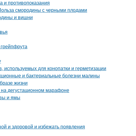
ва и противопоказания
 Польза смородины с черными плодами
родины и вишни
овья
 грейпфрута
у
, используемых для конопатки и герметизации
екционные и бактериальные болезни малины
образе жизни
к на дегустационном марафоне
чвы и ямы
вой и здоровой и избежать появления