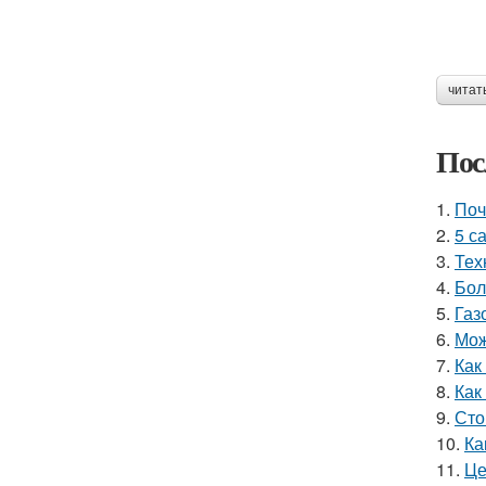
читат
Пос
1.
Поч
2.
5 с
3.
Тех
4.
Бол
5.
Газ
6.
Мож
7.
Как
8.
Как
9.
Сто
10.
Ка
11.
Це