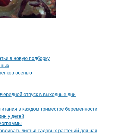
атьи в новую подборку
йных
ренков осенью
 Очередной отпуск в выходные дни
 питания в каждом триместре беременности
ин у детей
рмограммы
тавливать листья садовых растений для чая