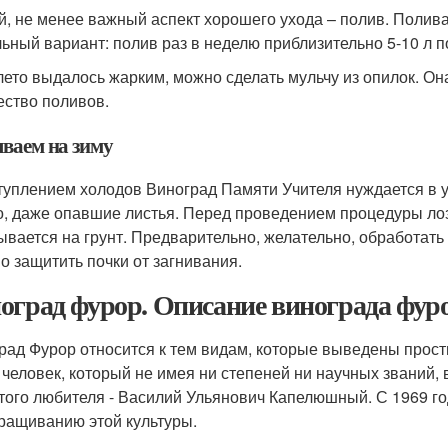
й, не менее важный аспект хорошего ухода – полив. Поливат
ьный вариант: полив раз в неделю приблизительно 5-10 л по
лето выдалось жарким, можно сделать мульчу из опилок. Он
ество поливов.
ваем на зиму
туплением холодов Виноград Памяти Учителя нуждается в у
о, даже опавшие листья. Перед проведением процедуры лоза
ывается на грунт. Предварительно, желательно, обработать
о защитить почки от загнивания.
оград фурор. Описание винограда фур
рад Фурор относится к тем видам, которые выведены прост
 человек, который не имея ни степеней ни научных званий,
того любителя - Василий Ульянович Капелюшный. С 1969 го
ращиванию этой культуры.