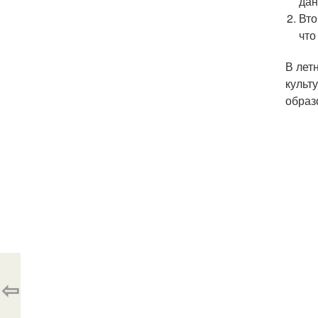
дан
Вто
что
В лет
культ
образ
⇦