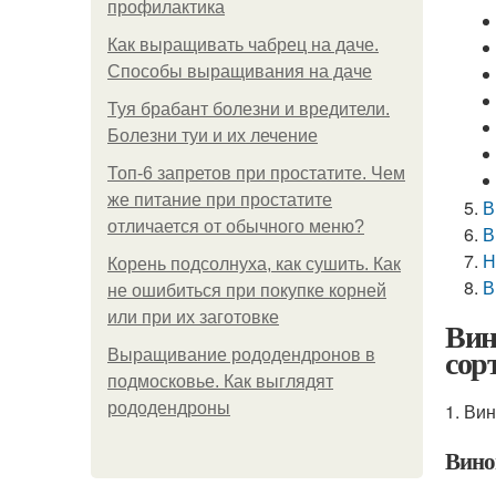
профилактика
Как выращивать чабрец на даче.
Способы выращивания на даче
Туя брабант болезни и вредители.
Болезни туи и их лечение
Топ-6 запретов при простатите. Чем
же питание при простатите
В
отличается от обычного меню?
В
Н
Корень подсолнуха, как сушить. Как
В
не ошибиться при покупке корней
или при их заготовке
Вин
сор
Выращивание рододендронов в
подмосковье. Как выглядят
рододендроны
1. Ви
Вино