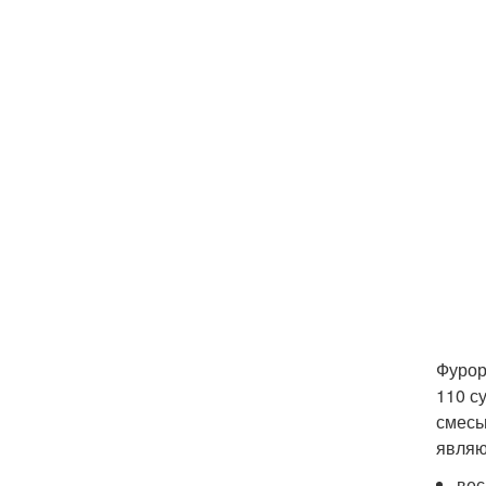
Фурор
110 с
смесь
являю
вес