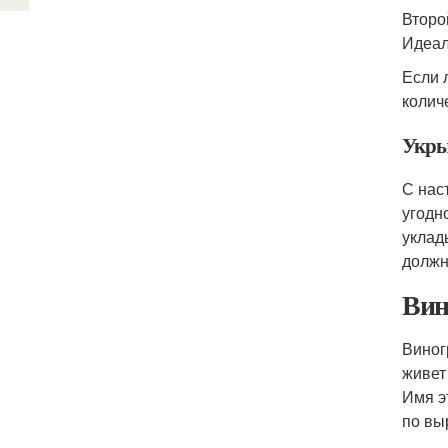
Второ
Идеал
Если 
колич
Укры
С нас
угодн
уклад
должн
Вин
Виног
живет
Имя э
по вы