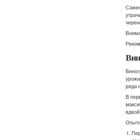
Сажен
утрач
черен
Внима
Реком
Вин
Виног
урожа
ряда 
В пер
макси
вдвойн
Опытн
Пер