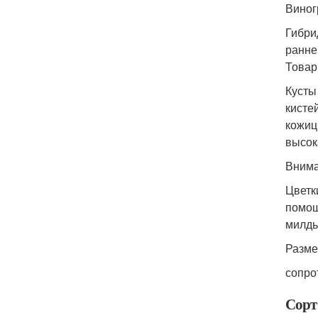
Виног
Гибри
ранне
Товар
Кусты
кисте
кожиц
высок
Внима
Цветк
помощ
милдь
Разме
сопро
Сорт