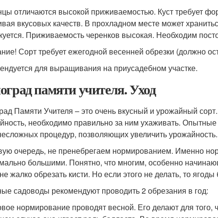
цы отличаются высокой приживаемостью. Куст требует форм
ивая вкусовых качеств. В прохладном месте может хранитьс
куется. Приживаемость черенков высокая. Необходим пост
ние! Сорт требует ежегодной весенней обрезки (должно оста
ендуется для выращивания на приусадебном участке.
оград памяти учителя. Уход
рад Памяти Учителя – это очень вкусный и урожайный сорт.
йность, необходимо правильно за ним ухаживать. Опытны
несложных процедур, позволяющих увеличить урожайность.
вую очередь, не пренебрегаем нормированием. Именно нор
мально большими. Понятно, что многим, особенно начинаю
е жалко обрезать кисти. Но если этого не делать, то ягоды 
ые садоводы рекомендуют проводить 2 обрезания в год:
вое нормирование проводят весной. Его делают для того, 