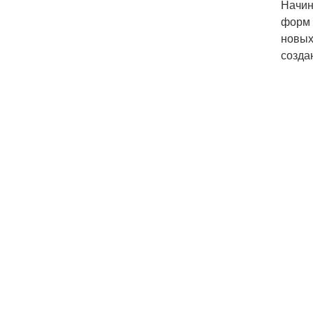
Начин
форм 
новых
созда