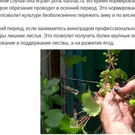
ном случае она играет роль балласта. Во время нормирован
рое обрезание проводят в осенний период. Это нормирован
 позволит культуре безболезненно пережить зиму и по вес
ний период, если занимаетесь виноградом профессионально
уры лишние листья. Это позволит получить более крупные яг
ование и поддержание листвы, а на развитие ягод.