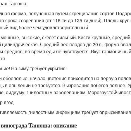
рад Танюша
дная форма, полученная путем скрещивания сортов Подаро
го срока созревания (от 116-ти до 125-ти дней). Плоды кр
ный вид более чем удовлетворительный.
 мощные, высокие, скелет сильный. Кисти крупные, средний ве
й цилиндpическая. Средний вес плодов до 20 г., форма ова
ы средняя, во время еды не чувствуется. Вкус гармоничный
ая.
ние! На зиму требует укрытия!
и обоеполые, начало цветения приходится на первую поло
ь в опылении не требуется. Вызревание побегов полное. У
ю, оидиуму, гнилостным заболеваниям. Морозоустойчивост
р ягод
тивляемость гнилостным инфекциям требует опрыскивани
 винограда Танюша: описание