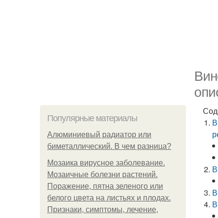
Вин
опи
Сод
Популярные материалы
В
р
Алюминиевый радиатор или
биметаллический. В чем разница?
Мозаика вирусное заболевание.
В
Мозаичные болезни растений.
Поражение, пятна зеленого или
В
белого цвета на листьях и плодах.
В
Признаки, симптомы, лечение,