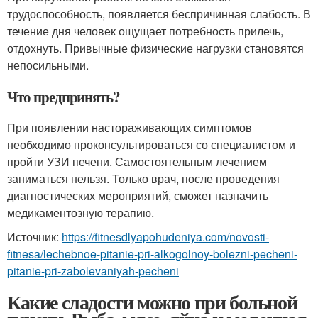
трудоспособность, появляется беспричинная слабость. В
течение дня человек ощущает потребность прилечь,
отдохнуть. Привычные физические нагрузки становятся
непосильными.
Что предпринять?
При появлении настораживающих симптомов
необходимо проконсультироваться со специалистом и
пройти УЗИ печени. Самостоятельным лечением
заниматься нельзя. Только врач, после проведения
диагностических мероприятий, сможет назначить
медикаментозную терапию.
Источник:
https://fitnesdlyapohudeniya.com/novosti-
fitnesa/lechebnoe-pitanie-pri-alkogolnoy-bolezni-pecheni-
pitanie-pri-zabolevaniyah-pecheni
Какие сладости можно при больной