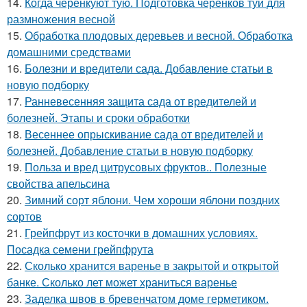
14.
Когда черенкуют тую. Подготовка черенков туи для
размножения весной
15.
Обработка плодовых деревьев и весной. Обработка
домашними средствами
16.
Болезни и вредители сада. Добавление статьи в
новую подборку
17.
Ранневесенняя защита сада от вредителей и
болезней. Этапы и сроки обработки
18.
Весеннее опрыскивание сада от вредителей и
болезней. Добавление статьи в новую подборку
19.
Польза и вред цитрусовых фруктов.. Полезные
свойства апельсина
20.
Зимний сорт яблони. Чем хороши яблони поздних
сортов
21.
Грейпфрут из косточки в домашних условиях.
Посадка семени грейпфрута
22.
Сколько хранится варенье в закрытой и открытой
банке. Сколько лет может храниться варенье
23.
Заделка швов в бревенчатом доме герметиком.