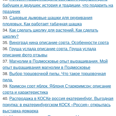
бабушек и дедушек: история и традиции, что подарить на
праздник
33.
Садовые дымовые шашки для окуривания
плодовых. Как работает табачная шашка
34.
Как сделать школку для растений. Как сделать
школку?
35.
Виноград нина описание сорта. Особенности сорта
36.
Груша услада описание сорта. Груша услада
описание фото отзывы
37.
Магнолии в Подмосковье опыт выращивания. Мой
опыт выращивания магнолии в Подмосковье
38.
Выбор торцовочной пилы. Что такое торцовочная
пила.
39.
Кримсон сорт яблок. Яблоня Старкримсон: описание
сорта и характеристика
40.
Распродажа в КОСКе россия екатеринбург. Выгодная
покупка: в екатеринбургском КОСК «Россия» открылась
выставка-ярмарка