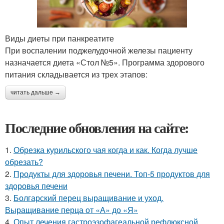
Виды диеты при панкреатите
При воспалении поджелудочной железы пациенту
назначается диета «Стол №5». Программа здорового
питания складывается из трех этапов:
читать дальше →
Последние обновления на сайте:
1.
Обрезка курильского чая когда и как. Когда лучше
обрезать?
2.
Продукты для здоровья печени. Топ-5 продуктов для
здоровья печени
3.
Болгарский перец выращивание и уход.
Выращивание перца от «А» до «Я»
4.
Опыт лечения гастроэзофагеальной рефлюксной