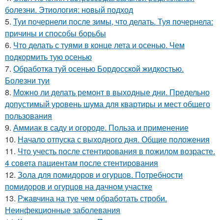
болезни. Этиология: новый подход
5.
Туи почернели после зимы, что делать. Туя почернела:
причины и способы борьбы
6.
Что делать с туями в конце лета и осенью. Чем
подкормить тую осенью
7.
Обработка туй осенью Бордосской жидкостью.
Болезни туи
8.
Можно ли делать ремонт в выходные дни. Предельно
допустимый уровень шума для квартиры и мест общего
пользования
9.
Аммиак в саду и огороде. Польза и применение
10.
Начало отпуска с выходного дня. Общие положения
11.
Что учесть после стентирования в пожилом возрасте.
4 совета пациентам после стентирования
12.
Зола для помидоров и огурцов. Потребности
помидоров и огурцов на дачном участке
13.
Ржавчина на туе чем обработать строби.
Неинфекционные заболевания