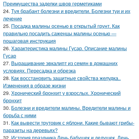
Преимущества заделки швов герметиками
24.
Туя брабант болезни и вредители. Болезни туи и их
лечение
25.
Посадка малины осенью в открытый грунт. Как
правильно посадить саженцы малины осенью —
пошаговая инструкция
26.
Характеристика малины Гусар. Описание малины
Гусар
27.
Выращивание эвкалипт из семян в домашних
условиях. Пересадка и обрезка
28.
Как восстановить защитные свойства желудка..
Изменения в образе жизни
29.
Хронический бронхит у взрослых. Хронический
бронхит
30.
Болезни и вредители малины. Вредители малины и
борьба с ними
31.
Как вывести трутовик с яблони. Какие бывают грибы-
паразиты на деревьях?
32.
История праздника День бабушек и дедушек. День