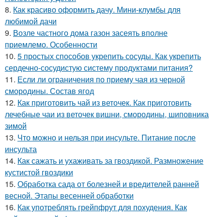
8.
Как красиво оформить дачу. Мини-клумбы для
любимой дачи
9.
Возле частного дома газон засеять вполне
приемлемо. Особенности
10.
5 простых способов укрепить сосуды. Как укрепить
сердечно-сосудистую систему продуктами питания?
11.
Если ли ограничения по приему чая из черной
смородины. Состав ягод
12.
Как приготовить чай из веточек. Как приготовить
лечебные чаи из веточек вишни, смородины, шиповника
зимой
13.
Что можно и нельзя при инсульте. Питание после
инсульта
14.
Как сажать и ухаживать за гвоздикой. Размножение
кустистой гвоздики
15.
Обработка сада от болезней и вредителей ранней
весной. Этапы весенней обработки
16.
Как употреблять грейпфрут для похудения. Как