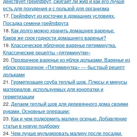
действует грейпфрут, сжигает ли жир и как его лучше
есть для похудения и с пользой для организма
17.
Грейпфрут из косточки в домашних условиях.
Посадка семени грейпфрута
18.
Как долго можно хранить домашнее варенье.
Каков же срок годности домашнего варенья?
19.
Классическое яблочное варенье пятиминутка.
Классические рецепты «пятиминутки»
20.
Прозрачное варенье из яблок дольками. Варенье из
яблок прозрачное «Пятиминутка» — быстрый рецепт
дольками
21.
Герметизация сруба теплый шов. Плюсы и минусы
материалов, используемых для конопатки и
герметизации
22.
Делаем теплый шов для деревянного дома своими
руками. Основные операции:
23.
Как и чем подкормить малину осенью. Добавление
статьи в новую подборку
24.
Чем лучше мульчировать малину после посадки.