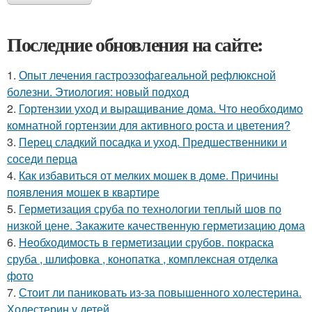
Последние обновления на сайте:
1.
Опыт лечения гастроэзофагеальной рефлюксной
болезни. Этиология: новый подход
2.
Гортензии уход и выращивание дома. Что необходимо
комнатной гортензии для активного роста и цветения?
3.
Перец сладкий посадка и уход. Предшественники и
соседи перца
4.
Как избавиться от мелких мошек в доме. Причины
появления мошек в квартире
5.
Герметизация сруба по технологии теплый шов по
низкой цене. Закажите качественную герметизацию дома
6.
Необходимость в герметизации срубов. покраска
сруба , шлифовка , конопатка , комплексная отделка
фото
7.
Стоит ли паниковать из-за повышенного холестерина.
Холестерин у детей