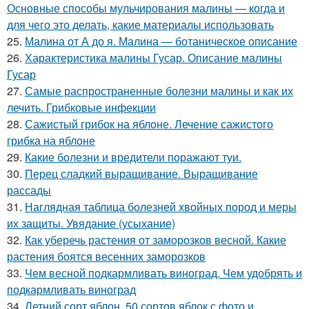
Основные способы мульчирования малины — когда и
для чего это делать, какие материалы использовать
25.
Малина от А до я. Малина — ботаническое описание
26.
Характеристика малины Гусар. Описание малины
Гусар
27.
Самые распространенные болезни малины и как их
лечить. Грибковые инфекции
28.
Сажистый грибок на яблоне. Лечение сажистого
грибка на яблоне
29.
Какие болезни и вредители поражают туи.
30.
Перец сладкий выращивание. Выращивание
рассады
31.
Наглядная таблица болезней хвойных пород и меры
их защиты. Увядание (усыхание)
32.
Как уберечь растения от заморозков весной. Какие
растения боятся весенних заморозков
33.
Чем весной подкармливать виноград. Чем удобрять и
подкармливать виноград
34.
Летний сорт яблон. 50 сортов яблок с фото и