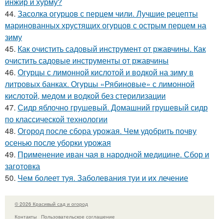
инжир и хурму?
44.
Засолка огурцов с перцем чили. Лучшие рецепты
маринованных хрустящих огурцов с острым перцем на
зиму
45.
Как очистить садовый инструмент от ржавчины. Как
очистить садовые инструменты от ржавчины
46.
Огурцы с лимонной кислотой и водкой на зиму в
литровых банках. Огурцы «Рябиновые» с лимонной
кислотой, медом и водкой без стерилизации
47.
Сидр яблочно грушевый. Домашний грушевый сидр
по классической технологии
48.
Огород после сбора урожая. Чем удобрить почву
осенью после уборки урожая
49.
Применение иван чая в народной медицине. Сбор и
заготовка
50.
Чем болеет туя. Заболевания туи и их лечение
© 2026 Красивый сад и огород
Контакты
Пользовательское соглашение