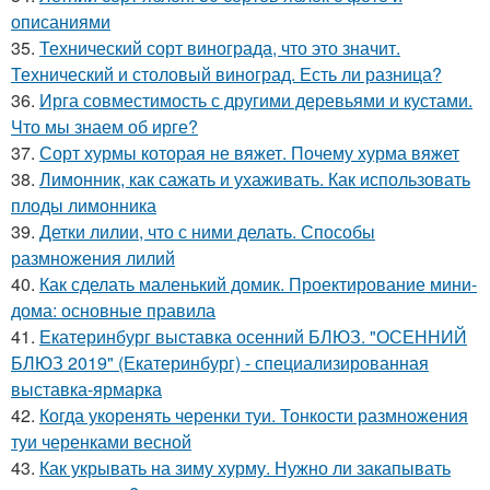
описаниями
35.
Технический сорт винограда, что это значит.
Технический и столовый виноград. Есть ли разница?
36.
Ирга совместимость с другими деревьями и кустами.
Что мы знаем об ирге?
37.
Сорт хурмы которая не вяжет. Почему хурма вяжет
38.
Лимонник, как сажать и ухаживать. Как использовать
плоды лимонника
39.
Детки лилии, что с ними делать. Способы
размножения лилий
40.
Как сделать маленький домик. Проектирование мини-
дома: основные правила
41.
Екатеринбург выставка осенний БЛЮЗ. "ОСЕННИЙ
БЛЮЗ 2019" (Екатеринбург) - специализированная
выставка-ярмарка
42.
Когда укоренять черенки туи. Тонкости размножения
туи черенками весной
43.
Как укрывать на зиму хурму. Нужно ли закапывать