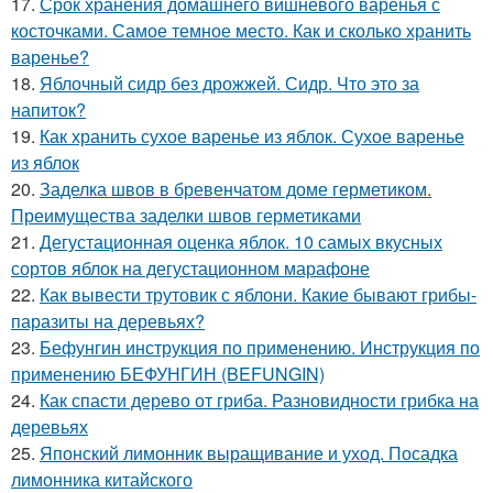
17.
Срок хранения домашнего вишневого варенья с
косточками. Самое темное место. Как и сколько хранить
варенье?
18.
Яблочный сидр без дрожжей. Сидр. Что это за
напиток?
19.
Как хранить сухое варенье из яблок. Сухое варенье
из яблок
20.
Заделка швов в бревенчатом доме герметиком.
Преимущества заделки швов герметиками
21.
Дегустационная оценка яблок. 10 самых вкусных
сортов яблок на дегустационном марафоне
22.
Как вывести трутовик с яблони. Какие бывают грибы-
паразиты на деревьях?
23.
Бефунгин инструкция по применению. Инструкция по
применению БЕФУНГИН (BEFUNGIN)
24.
Как спасти дерево от гриба. Разновидности грибка на
деревьях
25.
Японский лимонник выращивание и уход. Посадка
лимонника китайского