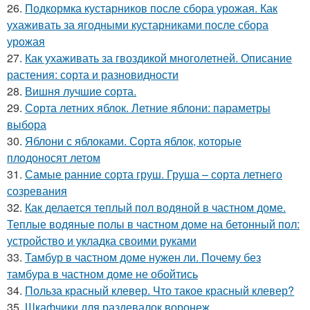
26.
Подкормка кустарников после сбора урожая. Как
ухаживать за ягодными кустарниками после сбора
урожая
27.
Как ухаживать за гвоздикой многолетней. Описание
растения: сорта и разновидности
28.
Вишня лучшие сорта.
29.
Сорта летних яблок. Летние яблони: параметры
выбора
30.
Яблони с яблоками. Сорта яблок, которые
плодоносят летом
31.
Самые ранние сорта груш. Груша – сорта летнего
созревания
32.
Как делается теплый пол водяной в частном доме.
Теплые водяные полы в частном доме на бетонный пол:
устройство и укладка своими руками
33.
Тамбур в частном доме нужен ли. Почему без
тамбура в частном доме не обойтись
34.
Польза красный клевер. Что такое красный клевер?
35.
Шкафчики для раздевалок воронеж.