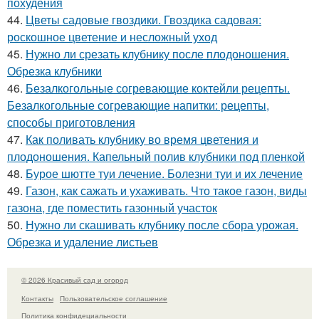
похудения
44.
Цветы садовые гвоздики. Гвоздика садовая:
роскошное цветение и несложный уход
45.
Нужно ли срезать клубнику после плодоношения.
Обрезка клубники
46.
Безалкогольные согревающие коктейли рецепты.
Безалкогольные согревающие напитки: рецепты,
способы приготовления
47.
Как поливать клубнику во время цветения и
плодоношения. Капельный полив клубники под пленкой
48.
Бурое шютте туи лечение. Болезни туи и их лечение
49.
Газон, как сажать и ухаживать. Что такое газон, виды
газона, где поместить газонный участок
50.
Нужно ли скашивать клубнику после сбора урожая.
Обрезка и удаление листьев
© 2026 Красивый сад и огород
Контакты
Пользовательское соглашение
Политика конфидециальности