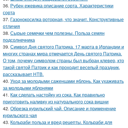
36.
Рубен ежевика описание сорта. Характеристики
сорта
37.
Газонокосилка роторная, что значит. Конструктивные
отличия
38.
Сырые семечки чем полезны. Польза семян
подсолнечника
39.
Символ Дня святого Патрика. 17 марта в Ирландии и
многих странах мира отмечается День святого Патрика.
О том, почему символом страны был выбран клевер, кто
такой святой Патрик и как проходит веселый праздник,
рассказывает НТВ.
40.
Уход за молодыми саженцами яблонь. Как ухаживать
за молодыми яблонями
41.
Как сделать настойку из сока. Как правильно
приготовить наливку из натурального сока вишни
42.
Обрезка курильский чай. Описание и применение
курильского чая
43.
Кольраби польза и вред рецепты. Кольраби для