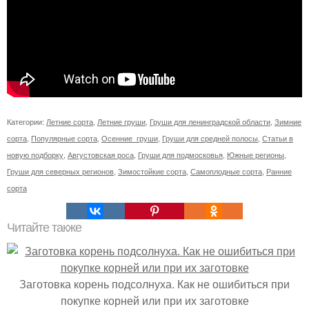
Категории:
Летние сорта
,
Летние груши
,
Груши для ленинградской области
,
Зимние
сорта
,
Популярные сорта
,
Осенние груши
,
Груши для средней полосы
,
Статьи в
новую подборку
,
Августовская роса
,
Груши для подмосковья
,
Южные регионы
,
Груши для северных регионов
,
Зимостойкие сорта
,
Самоплодные сорта
,
Ранние
сорта
Читайте также
Заготовка корень подсолнуха. Как не ошибиться при
покупке корней или при их заготовке