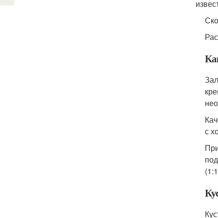
извес
Ско
Рас
Ка
Зал
кре
нео
Кач
с х
При
под
(1:1
Ку
Кус