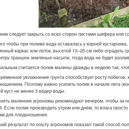
ник следует закрыть со всех сторон листами шифера или с
ого чтобы при поливе вода оставалась у корней кустарника
янный каркас или лоток, высотой 10–20 см либо оградить г
етру траншеи земляные насыпи, тогда вода не будет разлив
альным считается полив малины дважды в неделю так, чтоб
ременное увлажнение грунта способствует росту побегов, 
ношением. Поэтому важно усилить полив в начале лета (ко
й куст не менее 3 вёдер воды.
нять малинник агрономы рекомендуют вечером, чтобы за но
й. Если полив производить утром или днём, то влага просто
ам для плодоношения.
ий результат по опыту агрономов показал такой способ по