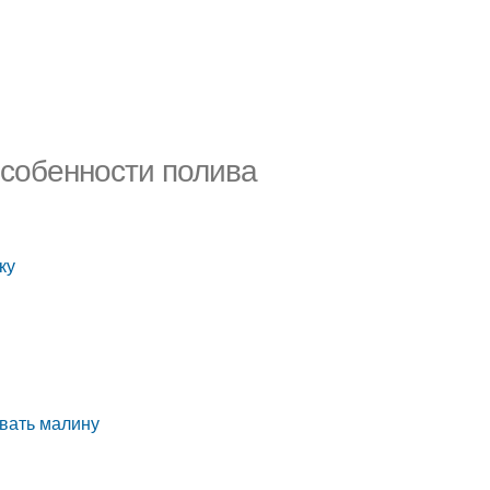
Особенности полива
ку
ивать малину