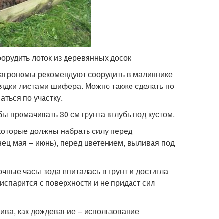
оорудить лоток из деревянных досок
, агрономы рекомендуют соорудить в малиннике
рядки листами шифера. Можно также сделать по
аться по участку.
ы промачивать 30 см грунта вглубь под кустом.
которые должны набрать силу перед
нец мая – июнь), перед цветением, выливая под
чные часы вода впиталась в грунт и достигла
 испарится с поверхности и не придаст сил
лива, как дождевание – использование