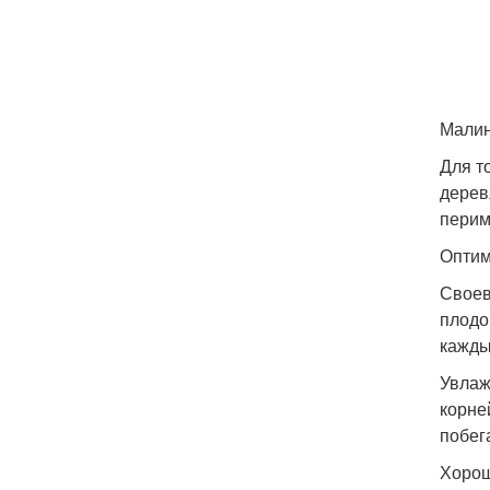
Малин
Для т
дерев
перим
Оптим
Своев
плодо
кажды
Увлаж
корне
побег
Хорош