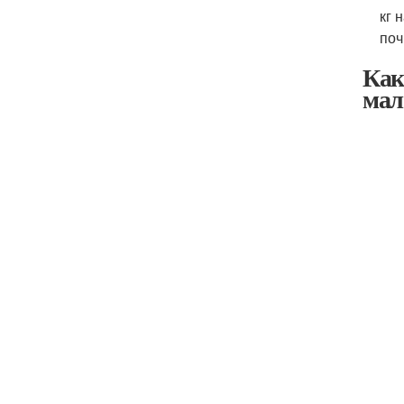
кг 
поч
Как
мал