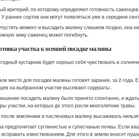
ый критерий, по которому определяют готовность саженце
. У ранних сортов они могут появляться уже в середине сент
упустить момент и высадить малину слишком поздно, она не
ежную зиму саженец может погибнуть.
отовка участка к осенней посадке малины
ягодный кустарник будет хорошо себя чувствовать в солнеч
але место для посадки малины готовят заранее, за 2 года. 
цев на выбранном участке высевают сидераты .
решение посадить малину было принято спонтанно, и ждать 
уры участки, на которых до этого росли многолетние травы.
 после земляники и пасленовых малину высаживать нельзя
а предпочитает суглинистые и супесчаные почвы. Если ваш
 исправить известкованием. Для этого в землю вносят пушо