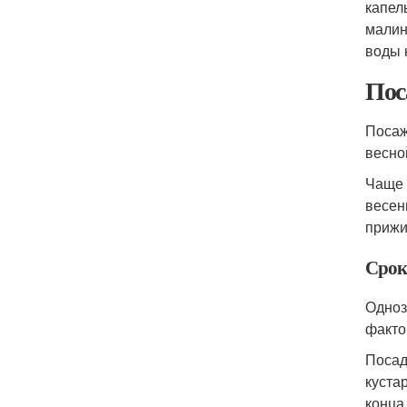
капел
малин
воды 
Пос
Посаж
весно
Чаще 
весен
прижи
Срок
Одноз
факто
Посад
куста
конца