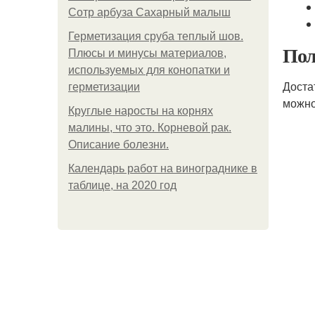
Сотр арбуза Сахарный малыш
Герметизация сруба теплый шов.
Пол
Плюсы и минусы материалов,
используемых для конопатки и
Доста
герметизации
можно
Круглые наросты на корнях
малины, что это. Корневой рак.
Описание болезни.
Календарь работ на винограднике в
таблице, на 2020 год