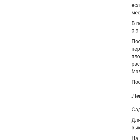
есл
мес
В п
0,9
Пос
пер
пло
рас
Мал
Пос
Ле
Сад
Для
вык
На 