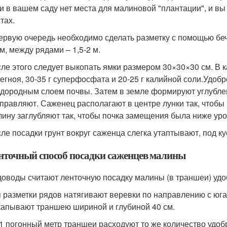
и в вашем саду нет места для малиновой "плантации", и вы
тах.
ервую очередь необходимо сделать разметку с помощью беч
 м, между рядами – 1,5-2 м.
ле этого следует выкопать ямки размером 30×30×30 см. В ка
егноя, 30-35 г суперфосфата и 20-25 г калийной соли.Удо
дородным слоем почвы. Затем в земле формируют углублен
правляют. Саженец располагают в центре лунки так, чтобы
ину заглубляют так, чтобы почка замещения была ниже уров
ле посадки грунт вокруг саженца слегка утаптывают, под к
нточный способ посадки саженцев малины
оводы считают ленточную посадку малины (в траншеи) уд
 разметки рядов натягивают веревки по направлению с юга 
апывают траншею шириной и глубиной 40 см.
1 погонный метр траншеи расходуют то же количество удобре