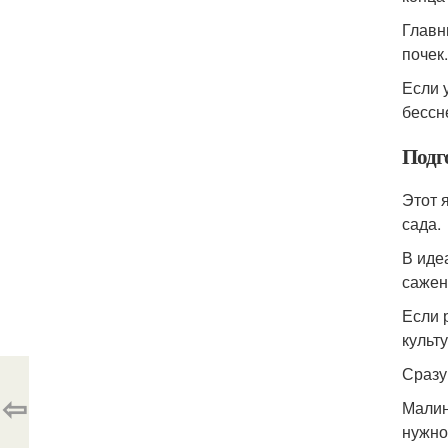
Главн
почек
Если 
бессн
Подг
Этот 
сада.
В иде
сажен
Если 
культ
Сразу
⇦
Малин
нужно