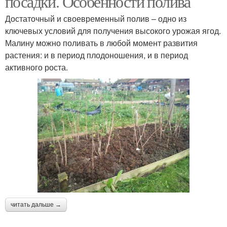
посадки. Особенности полива
Достаточный и своевременный полив – одно из
ключевых условий для получения высокого урожая ягод.
Инструкция по весенней
Малину можно поливать в любой момент развития
Правильная посадка
посадке
растения: и в период плодоношения, и в период
активного роста.
Летний посадка
Малины до посадки
Сроки для весенней
Почвы к посадке
посадки
читать дальше →
Саженцы к посадке
Ремонтантная посадка