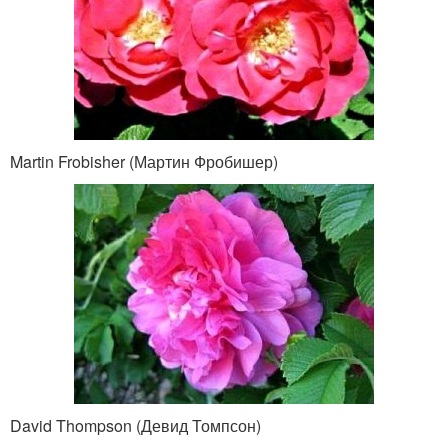
Martin Frobisher (Мартин Фробишер)
David Thompson (Девид Томпсон)