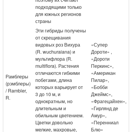
подходящими только
для южных регионов
страны
Эти гибриды получены
от скрещивания
видовых роз Вихура
«Супер
(R. wuchuraiana) и
Дороти» ,
мультифлора (R.
«Дороти
multiflora). Растения
Перкинс»,
отличаются гибкими
«Американ
Рамблеры
побегами, длина
Пилар»,
(рэмблеры)
которых варьирует от
«Бобби
/ Rambler,
3 до 10 м, и
Джеймс»,
R.
однократным, но
«Фрагецайхен»,
длительным и
«Гирлянд де
обильным цветением.
Амур»,
Цветки довольно
«Перенниал
мелкие, махровые,
Блю»