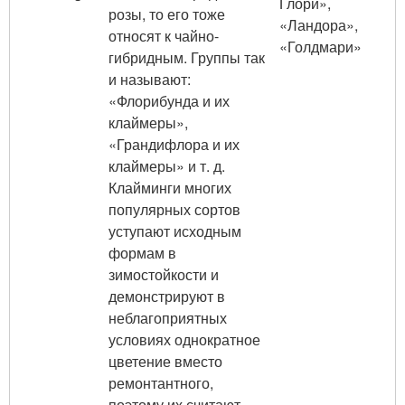
Глори»,
розы, то его тоже
«Ландора»,
относят к чайно-
«Голдмари»
гибридным. Группы так
и называют:
«Флорибунда и их
клаймеры»,
«Грандифлора и их
клаймеры» и т. д.
Клайминги многих
популярных сортов
уступают исходным
формам в
зимостойкости и
демонстрируют в
неблагоприятных
условиях однократное
цветение вместо
ремонтантного,
поэтому их считают