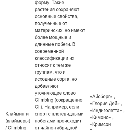
форму. Такие
растения сохраняют
основные свойства,
полученные от
материнских, но имеют
более мощные и
длинные побеги. В
современной
классификации их
относят к тем же
группам, что и
исходные сорта, но
добавляют
уточняющее слово
«Айсберг» ,
Climbing (сокращенно
«Глория Дей» ,
Cl.). Например, если
«Индиголетта» ,
Клайминги
спорт с плетевидными
«Кимоно» ,
(клаймеры)
побегами происходит
«Кримсон
/ Climbing
от чайно-гибридной