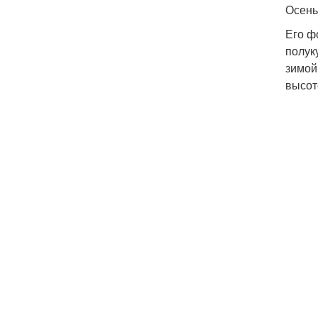
Осень
Его ф
полук
зимой
высот