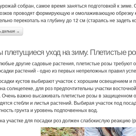
 урожай собран, самое время заняться подготовкой к зиме
озков проводят формирующую и омолаживающую обрезку ку
ельно перекопать на глубину до 12 см (стараясь не задеть 
ь дальше →
 плетущиеся уход на зиму. Плетистые роз
 любые другие садовые растения, плетистые розы требуют 
осадки растений - одно из первых непреложных правил успе
осадки кустов выбирают участок с хорошим освещением и 
 на солнцепеке, для роз предпочтительны участки восточно
. Очень важно высаживать плетистые розы в защищенном от
дятся стебли и листья растений. Выбирая участок под посад
тность грунта и уровень подпочвенных вод.
на участке для посадки роз должен слабокислую реакцию (рН 