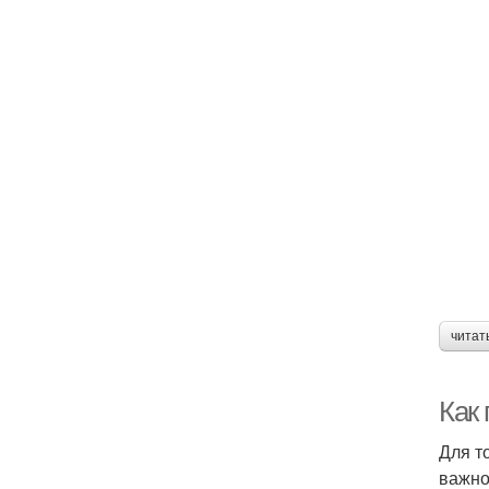
читат
Как
Для т
важно