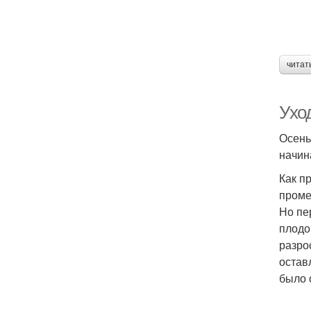
читат
Уход
Осень
начин
Как п
проме
Но пе
плодо
разро
остав
было 