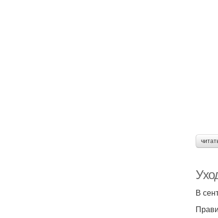
читат
Ухо
В сен
Прави