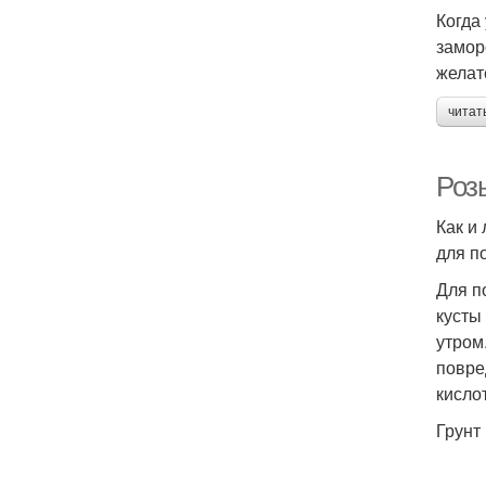
Когда
замор
желат
читат
Розы
Как и
для п
Для п
кусты
утром
повре
кисло
Грунт 