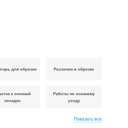
тарь для обрезки
Различия в обрезке
асток к осенней
Работы по осеннему
посадке
уходу
Показать все
нняя подкормка
Сезонная обрезка