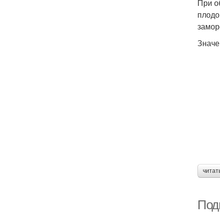
При о
плодо
замор
Значе
читат
Подг