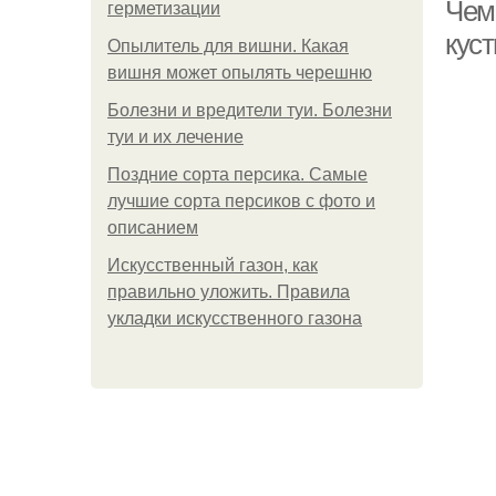
Чем
герметизации
кус
Опылитель для вишни. Какая
вишня может опылять черешню
С
Болезни и вредители туи. Болезни
туи и их лечение
Поздние сорта персика. Самые
лучшие сорта персиков с фото и
описанием
Искусственный газон, как
правильно уложить. Правила
укладки искусственного газона