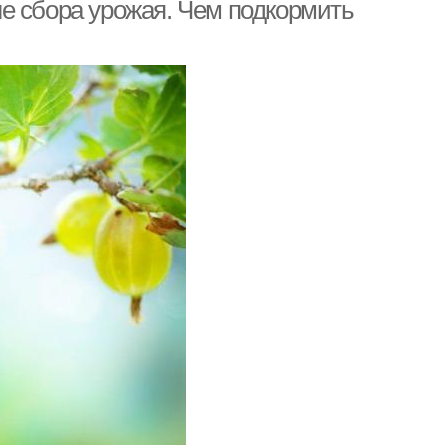
е сбора урожая. Чем подкормить
сенний обрезка
Осенний полив