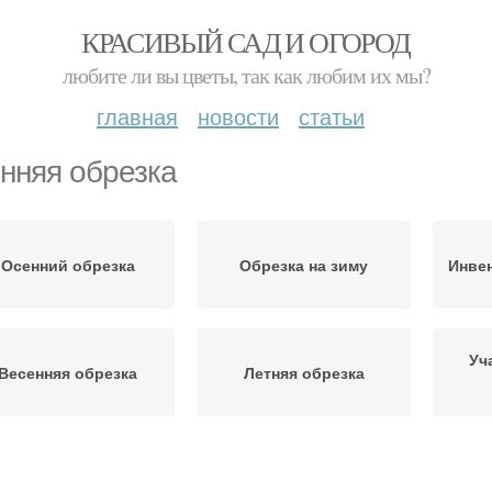
КРАСИВЫЙ САД И ОГОРОД
любите ли вы цветы, так как любим их мы?
главная
новости
статьи
нняя обрезка
Осенний обрезка
Обрезка на зиму
Инвен
Уч
Весенняя обрезка
Летняя обрезка
Осенний уход
Осенние работы
Осе