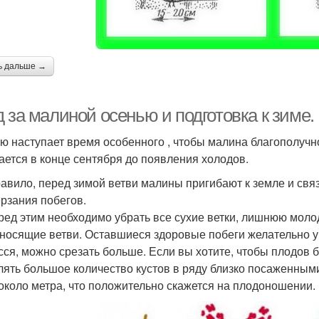
ь дальше →
 за малиной осенью и подготовка к зиме.
ю наступает время особенного , чтобы малина благополучн
ается в конце сентября до появления холодов.
равило, перед зимой ветви малины пригибают к земле и свя
рзания побегов.
ред этим необходимо убрать все сухие ветки, лишнюю моло
носящие ветви. Оставшиеся здоровые побеги желательно уко
сся, можно срезать больше. Если вы хотите, чтобы плодов б
лять большое количество кустов в ряду близко посаженным
около метра, что положительно скажется на плодоношении.