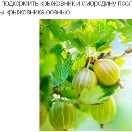
 подкормить крыжовник и смородину посл
ты крыжовника осенью
анитарная обрезка
Время для обрезки
Ве
Клубники для осенней
Осенний посадка
посадки