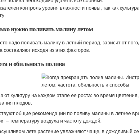
ле полива необходимо удалять все сорняки.
зателен контроль уровня влажности почвы, так как культу
гу.
ько нужно поливать малину летом
асто надо поливать малину в летний период, зависит от пог
а составляют исходя из этих факторов.
ота и обильность полива
ают культуру на каждом этапе ее роста: во время цветения
вания плодов.
твуют общие рекомендации по поливу малины в летнее вре
ия – температуру воздуха и частоту дождей.
асушливом лете растение увлажняют чаще, в дождливый сез