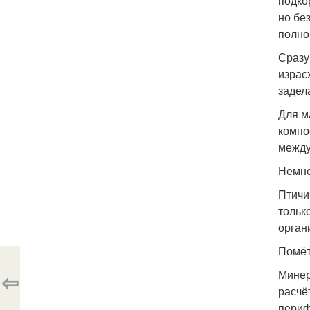
подко
но бе
полно
Сразу
израс
задел
Для м
компо
между
Немно
Птичи
тольк
орган
Помёт
Минер
⇦
расчё
периф