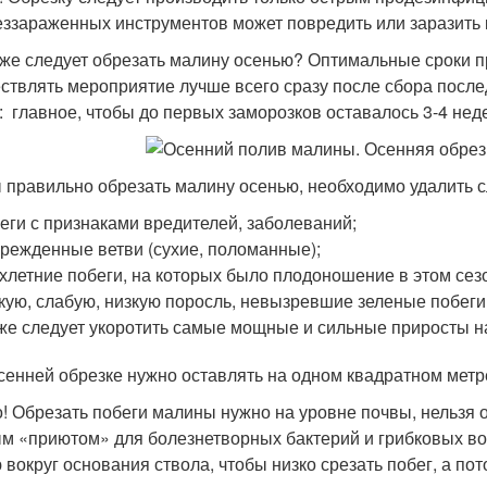
еззараженных инструментов может повредить или заразить 
 же следует обрезать малину осенью? Оптимальные сроки пр
ствлять мероприятие лучше всего сразу после сбора послед
: главное, чтобы до первых заморозков оставалось 3-4 нед
 правильно обрезать малину осенью, необходимо удалить 
еги с признаками вредителей, заболеваний;
режденные ветви (сухие, поломанные);
хлетние побеги, на которых было плодоношение в этом сез
кую, слабую, низкую поросль, невызревшие зеленые побеги
же следует укоротить самые мощные и сильные приросты на
сенней обрезке нужно оставлять на одном квадратном метре
! Обрезать побеги малины нужно на уровне почвы, нельзя о
м «приютом» для болезнетворных бактерий и грибковых в
 вокруг основания ствола, чтобы низко срезать побег, а по