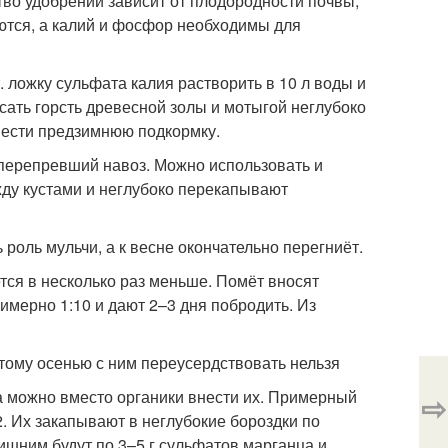
тво удобрений зависит от плодородности почвы,
аются, а калий и фосфор необходимы для
. ложку сульфата калия растворить в 10 л воды и
сать горсть древесной золы и мотыгой неглубоко
внести предзимнюю подкормку.
уперепревший навоз. Можно использовать и
жду кустами и неглубоко перекапывают
 роль мульчи, а к весне окончательно перегниёт.
тся в несколько раз меньше. Помёт вносят
римерно 1:10 и дают 2–3 дня побродить. Из
тому осенью с ним переусердствовать нельзя
а можно вместо органики внести их. Примерный
⇨
2
. Их закапывают в неглубокие бороздки по
ишним будут по 3–5 г сульфатов марганца и