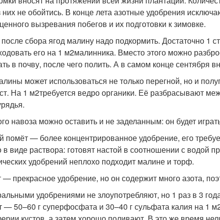
рмки вносят на протяжении всей жизни плантации. Количес
з них не обойтись. В конце лета азотные удобрения исключ
ценного вызревания побегов и их подготовки к зимовке.
 после сбора ягод малину надо подкормить. Достаточно 1 ст
ходовать его на 1 м
2
малинника. Вместо этого можно разбро
ать в почву, после чего полить. А в самом конце сентября 
алины может использоваться не только перегной, но и пол
ст. На 1 м
2
требуется ведро органики. Её разбрасывают ме
рядья.
го навоза можно оставить и не заделанным: он будет играть
й помёт — более концентрированное удобрение, его требуе
о в виде раствора: готовят настой в соотношении с водой п
ических удобрений неплохо подходит малине и торф.
 — прекрасное удобрение, но он содержит много азота, поэ
альными удобрениями не злоупотребляют, но 1 раз в 3 год
т — 50–60 г суперфосфата и 30–40 г сульфата калия на 1 м
ерии кустов, а затем хорошо поливают. В это же время нел