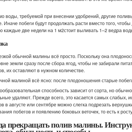
.
о воды, требуемой при внесении удобрений, другие полив
е. Иначе побеги будут продолжать расти вместо того, чтоб
ю каждые две недели на 1 м
2
стоит выливать 1–2 ведра вод
зка
езкой обычной малины всё просто. Поскольку она плодоноси
овне земли сразу после сбора ягод, чтобы не забирали пит
ов, их оставляют в нужном количестве.
чной малиной всё ясно: после плодоношения старые побег
ообразовательная способность зависит от сорта, но обычно
ьные удаляют. Прежде всего, это касается самых слабых, 
ов в августе или сентябре можно слегка подрезать верхушки 
вания побегов и появлению боковых веточек, то есть к рост
да прекращать полив малины. Инструк
тота, обильность и способы