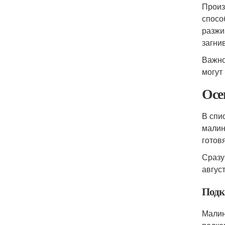
Произ
спосо
разжи
загни
Важно
могут
Осе
В спи
малин
готов
Сразу
август
Подк
Малин