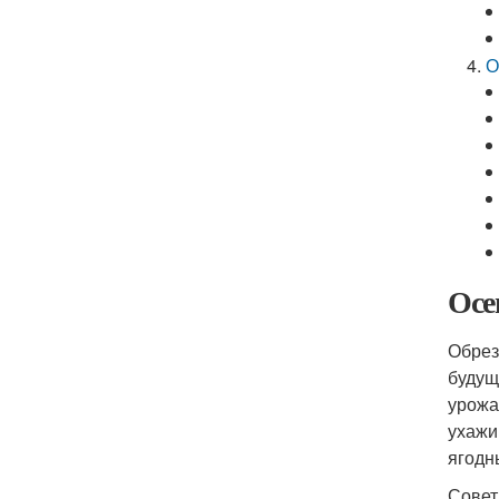
О
Осе
Обрез
будущ
урожа
ухажи
ягодн
Совет