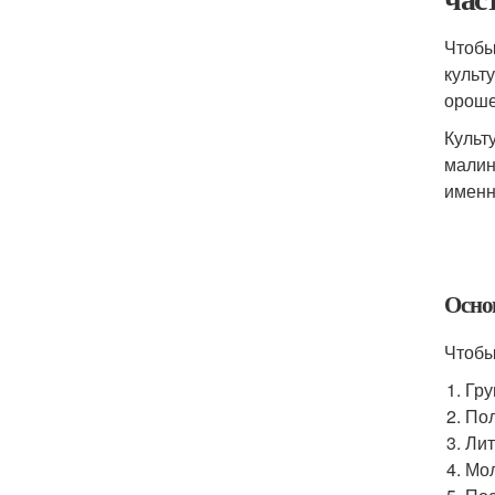
Чтобы
культ
ороше
Культ
малин
именн
Осно
Чтобы
Гру
Пол
Лит
Мол