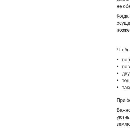
не об
Когда
осуще
позже
Чтобы
поб
пов
дву
тон
так
При о
Важно
уютны
землю