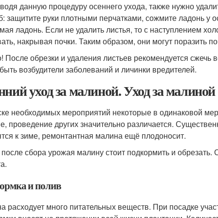
водя данную процедуру осеннего ухода, также нужно удали
б: защитите руки плотными перчатками, сожмите ладонь у о
мая ладонь. Если не удалить листья, то с наступлением хо
вать, накрывая почки. Таким образом, они могут поразить по
! После обрезки и удаления листьев рекомендуется сжечь вс
 быть возбудители заболеваний и личинки вредителей.
нний уход за малиной. Уход за малиной 
ске необходимых мероприятий некоторые в одинаковой мере 
е, проведение других значительно различается. Существенн
ятся к зиме, ремонтантная малина ещё плодоносит.
 после сбора урожая малину стоит подкормить и обрезать. С
а.
ормка и полив
а расходует много питательных веществ. При посадке учас