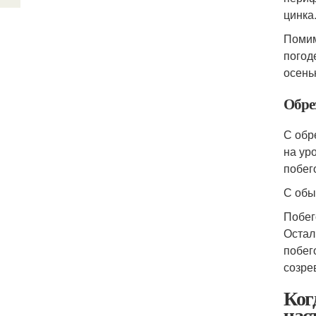
цинка
Помим
погод
осень
Обре
С обр
на ур
побег
С обы
Побег
Остал
побег
созре
Ког
час