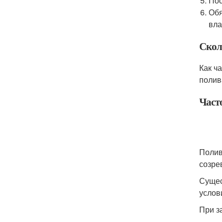
Пос
Обя
вла
Скол
Как ч
полив
Част
Полив
созре
Сущес
услов
При з