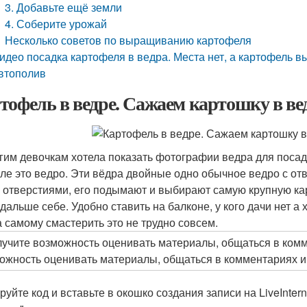
3. Добавьте ещё земли
4. Соберите урожай
Несколько советов по выращиванию картофеля
идео посадка картофеля в ведра. Места нет, а картофель 
втополив
тофель в ведре. Сажаем картошку в ве
гим девочкам хотела показать фотографии ведра для посадк
ле это ведро. Эти вёдра двойные одно обычное ведро с отв
 отверстиями, его подымают и выбирают самую крупную ка
 дальше себе. Удобно ставить на балконе, у кого дачи нет а
 самому смастерить это не трудно совсем.
лучите возможность оценивать материалы, общаться в комме
ожность оценивать материалы, общаться в комментариях и м
руйте код и вставьте в окошко создания записи на LiveInte