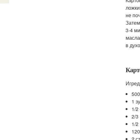
Карто
ложки
не по
Затем
3-4 м
масла
в духо
Карт
Игред
500
1 з
1/2
2/3
1/2
120
2 с