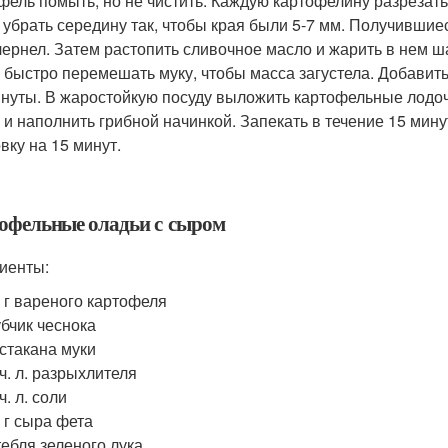
фель помыть, но не чистить. Каждую картофелину разрезать
 убрать середину так, чтобы края были 5-7 мм. Получившие
чернел. Затем растопить сливочное масло и жарить в нем ш
 быстро перемешать муку, чтобы масса загустела. Добавить 
инуты. В жаростойкую посуду выложить картофельные лодоч
 и наполнить грибной начинкой. Запекать в течение 15 мин
вку на 15 минут.
офельные оладьи с сыром
иенты:
 г вареного картофеля
убчик чеснока
 стакана муки
 ч. л. разрыхлителя
 ч. л. соли
 г сыра фета
тебля зеленого лука