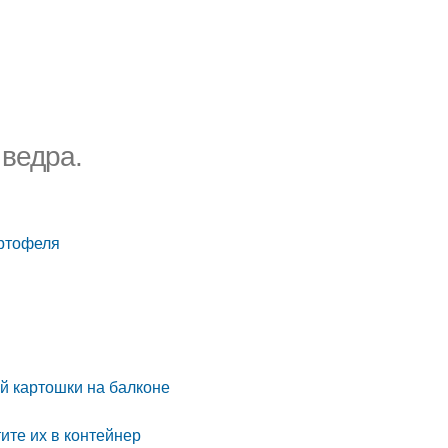
 ведра.
артофеля
ай картошки на балконе
ите их в контейнер