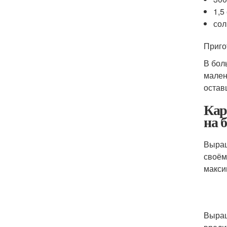
1,5
сол
Приго
В бол
мален
остав
Кар
на 
Выращ
своём
макси
Выращ