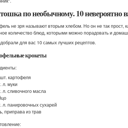
чник".
тошка по необычному. 10 невероятно в
фель не зря называют вторым хлебом. Но он не так прост, к
ное количество блюд, которыми можно порадовать и домашн
добрали для вас 10 самых лучших рецептов.
офельные крокеты
диенты:
 шт. картофеля
т. л. муки
т. л. сливочного масла
йцо
т. л. панировочных сухарей
ь, приправа из трав
товление: