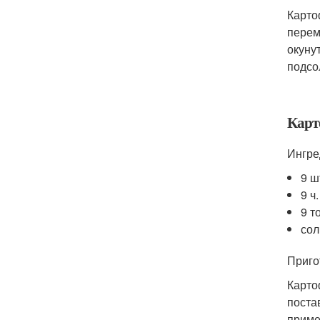
Карто
перем
окуну
подсо
Карт
Ингре
9 ш
9 ч
9 т
сол
Приго
Карто
поста
приме