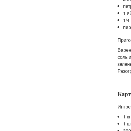
пет
1 я
1/4
пе
Приго
Варен
соль 
зелен
Разогр
Карт
Ингре
1 к
1 ш
300