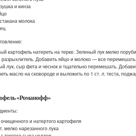
рушка и кинза
йцо
 стакана молока
рец
товление:
ый картофель натереть на терке. Зеленый лук мелко порубит
и разрыхлитель. Добавить яйцо и молоко — все перемешать.
ый лук, сыр фета и чеснок и тщательно перемешать. Добавит
еть масло на сковороде и выложить по 1 ст. л. теста, поджа
офель «Романофф»
диенты:
г очищенного и натертого картофеля
т. мелко нарезанного лука
 г тертого сыра чеддер