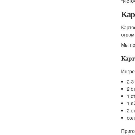
"Исто
Кар
Карто
огром
Мы по
Карт
Ингре
2-3
2 с
1 с
1 я
2 с
сол
Приго