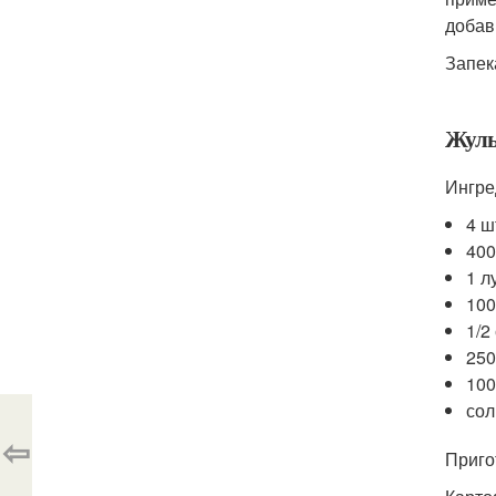
добав
Запек
Жуль
Ингре
4 ш
400
1 л
100
1/2
250
100
сол
⇦
Приго