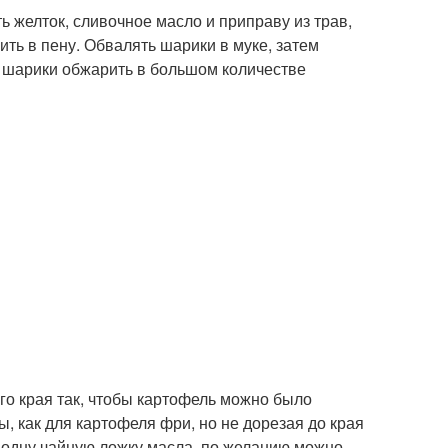
ь желток, сливочное масло и приправу из трав,
ить в пену. Обвалять шарики в муке, затем
е шарики обжарить в большом количестве
го края так, чтобы картофель можно было
, как для картофеля фри, но не дорезая до края
ь одну чайную ложку масла, по желанию можно