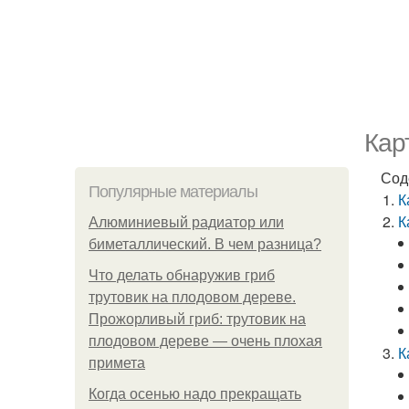
Кар
Сод
Популярные материалы
К
К
Алюминиевый радиатор или
биметаллический. В чем разница?
Что делать обнаружив гриб
трутовик на плодовом дереве.
Прожорливый гриб: трутовик на
плодовом дереве — очень плохая
К
примета
Когда осенью надо прекращать