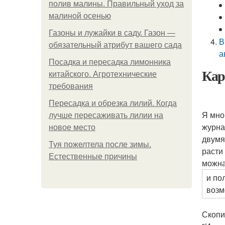
полив малины. Правильный уход за
малиной осенью
Газоны и лужайки в саду. Газон —
В
обязательный атрибут вашего сада
а
Посадка и пересадка лимонника
Кар
китайского. Агротехнические
требования
Пересадка и обрезка лилий. Когда
Я мно
лучше пересаживать лилии на
журна
новое место
двумя
Туя пожелтела после зимы.
расти
Естественные причины
можна
и по
возм
Скопи