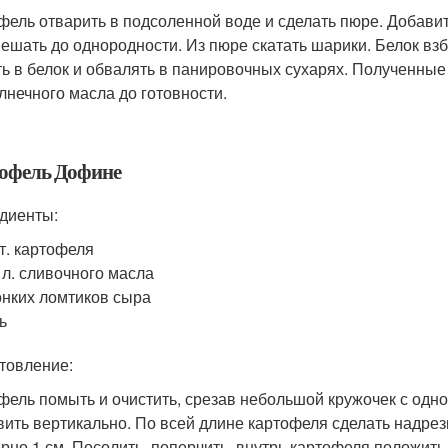
фель отварить в подсоленной воде и сделать пюре. Добавит
ешать до однородности. Из пюре скатать шарики. Белок взб
ть в белок и обвалять в панировочных сухарях. Полученны
лнечного масла до готовности.
офель Дофине
диенты:
т. картофеля
. л. сливочного масла
онких ломтиков сыра
ь
товление:
фель помыть и очистить, срезав небольшой кружочек с одно
вить вертикально. По всей длине картофеля сделать надрезы
рно 1 см. Посолить, поперчить, внутрь картофеля положит