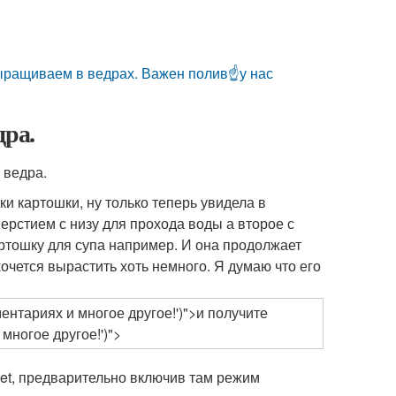
выращиваем в ведрах. Важен полив☝️у нас
дра.
и картошки, ну только теперь увидела в
ерстием с низу для прохода воды а второе с
ртошку для супа например. И она продолжает
 хочется вырастить хоть немного. Я думаю что его
нтариях и многое другое!')">и получите
ногое другое!')">
rnet, предварительно включив там режим