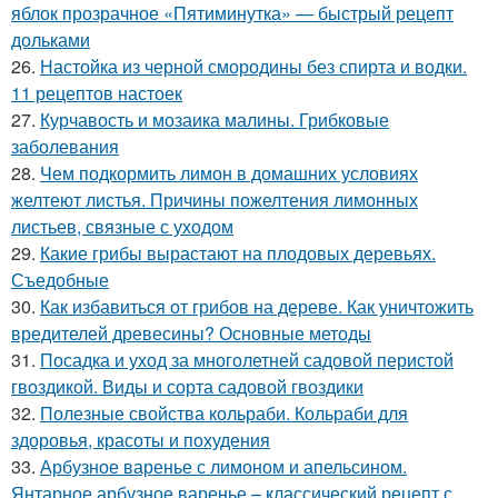
яблок прозрачное «Пятиминутка» — быстрый рецепт
дольками
26.
Настойка из черной смородины без спирта и водки.
11 рецептов настоек
27.
Курчавость и мозаика малины. Грибковые
заболевания
28.
Чем подкормить лимон в домашних условиях
желтеют листья. Причины пожелтения лимонных
листьев, связные с уходом
29.
Какие грибы вырастают на плодовых деревьях.
Съедобные
30.
Как избавиться от грибов на дереве. Как уничтожить
вредителей древесины? Основные методы
31.
Посадка и уход за многолетней садовой перистой
гвоздикой. Виды и сорта садовой гвоздики
32.
Полезные свойства кольраби. Кольраби для
здоровья, красоты и похудения
33.
Арбузное варенье с лимоном и апельсином.
Янтарное арбузное варенье – классический рецепт с