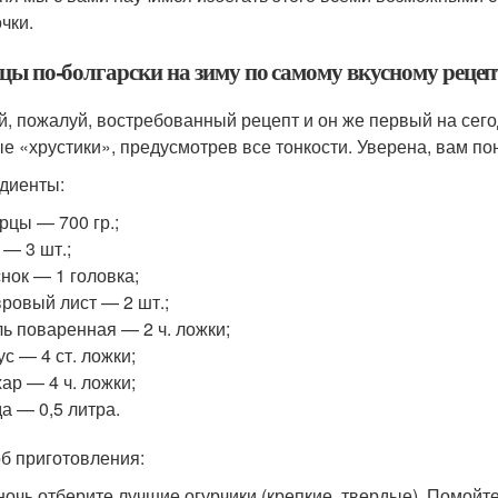
чки.
цы по-болгарски на зиму по самому вкусному рецеп
, пожалуй, востребованный рецепт и он же первый на сегод
е «хрустики», предусмотрев все тонкости. Уверена, вам по
диенты:
рцы — 700 гр.;
 — 3 шт.;
нок — 1 головка;
ровый лист — 2 шт.;
ь поваренная — 2 ч. ложки;
ус — 4 ст. ложки;
ар — 4 ч. ложки;
а — 0,5 литра.
б приготовления:
 ночь отберите лучшие огурчики (крепкие, твердые). Помойт