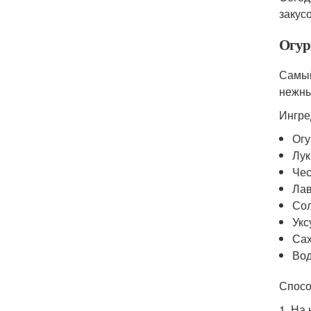
закусо
Огур
Самый
нежны
Ингре
Огу
Лук
Чес
Лав
Сол
Укс
Сах
Вод
Спосо
1. На