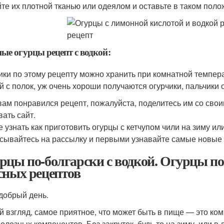
йте их плотной тканью или одеялом и оставьте в таком поло
ые огурцы рецепт с водкой:
ики по этому рецепту можно хранить при комнатной темпера
й с полок, уж очень хороши получаются огурчики, пальчики
вам понравился рецепт, пожалуйста, поделитесь им со сво
вать сайт.
е узнать как приготовить огурцы с кетчупом чили на зиму ил
сывайтесь на рассылку и первыми узнавайте самые новые
рцы по-болгарски с водкой. Огурцы по
сных рецептов
добрый день.
й взгляд, самое приятное, что может быть в пище — это ко
полезных компонентов. Без закруток, будь то на зиму, или в