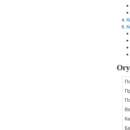
К
К
Огу
По
Пр
П
Ве
Ка
Бе