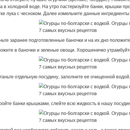
ра в холодной воде. На утро пастеризуйте банки, крышки пр
тке лука с чесноком. Далее измельчите данные ингредиенты
ньте заранее подготовленные баночки и на их дно положите 
ложите в баночки и зеленые овощи. Хорошенечко утрамбуйте
станьте отдельную посудину, заполните ее очищенной водой, 
кройте банки крышками, слейте всю жидкость в нашу посуди
 третий раз необходимо добавить сахар и соль, а также прок