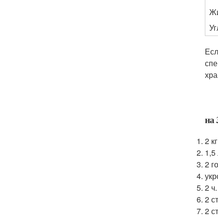
Ж
У
Есл
спе
хра
на 
2 к
1,5
2 г
укр
2 ч
2 ст
2 с