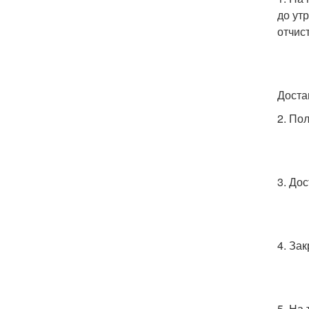
до ут
отчис
Доста
2. По
3. До
4. За
5. На