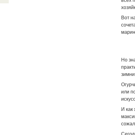
хозяй
Вот н
сочет
марин
Но зн
практ
зимни
Огурч
или п
искус
И как
макси
сожал
Сегод