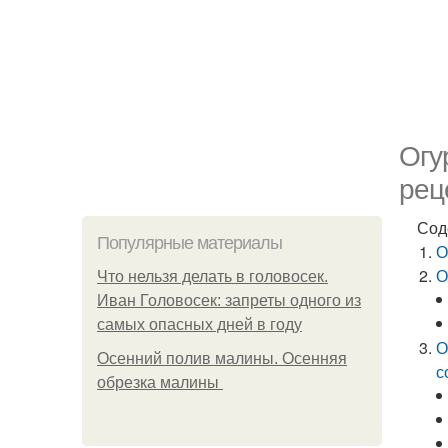
Огу
рец
Сод
Популярные материалы
О
О
Что нельзя делать в головосек.
Иван Головосек: запреты одного из
самых опасных дней в году
О
Осенний полив малины. Осенняя
с
обрезка малины