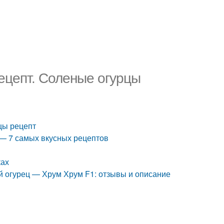
ецепт. Соленые огурцы
цы рецепт
 — 7 самых вкусных рецептов
ках
й огурец — Хрум Хрум F1: отзывы и описание