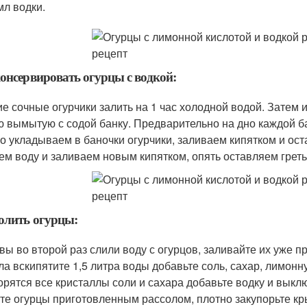
мл водки.
онсервировать огурцы с водкой:
е сочные огурчики залить на 1 час холодной водой. Затем 
ю вымытую с содой банку. Предварительно на дно каждой ба
о укладываем в баночки огурчики, заливаем кипятком и ост
ем воду и заливаем новым кипятком, опять оставляем гретьс
олить огурцы:
 вы во второй раз слили воду с огурцов, заливайте их уже
ла вскипятите 1,5 литра воды добавьте соль, сахар, лимонну
орятся все кристаллы соли и сахара добавьте водку и выклю
те огурцы приготовленным рассолом, плотно закупорьте кр