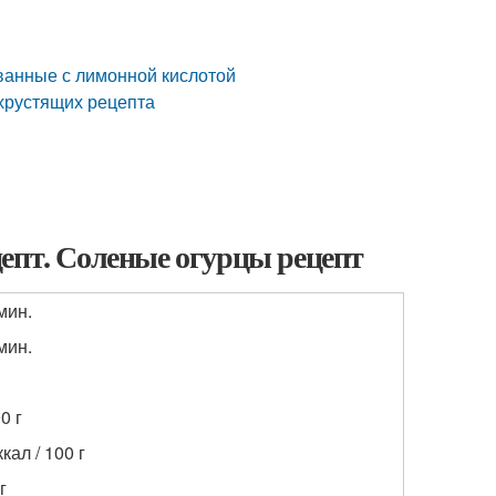
ванные с лимонной кислотой
 хрустящих рецепта
епт. Соленые огурцы рецепт
мин.
мин.
0 г
ккал / 100 г
г