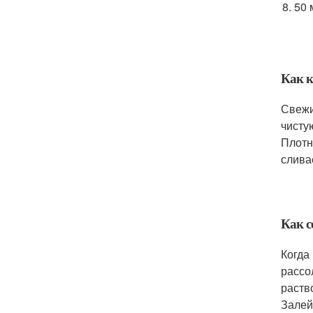
50 
Как к
Свежи
чисту
Плотн
слива
Как с
Когда
рассо
раств
Залей