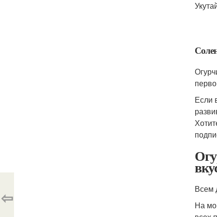
Укута
Солен
Огурч
перво
Если 
разви
Хотит
подпи
Огу
вку
Всем 
⇦
На мо
всех 