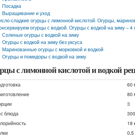
Посадка
Выращивание и уход
исло-сладкие огурцы с лимонной кислотой. Огурцы, марино
онсервируем огурцы с водкой. Огурцы с водкой на зиму – 4
Соленые огурцы с водкой на зиму
Огурцы с водкой на зиму без уксуса
Маринованные огурцы с морковкой и водкой
Огурцы и помидоры с водкой на зиму
рцы с лимонной кислотой и водкой рец
дготовка
60 
иготовление
80 
орции
3
с блюда
300
лорийность
18 
лки
0,5 