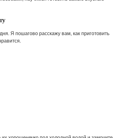
ту
ня. Я пошагово расскажу вам, как приготовить
нравится.
е их хорошенечко под холодной водой и замочите