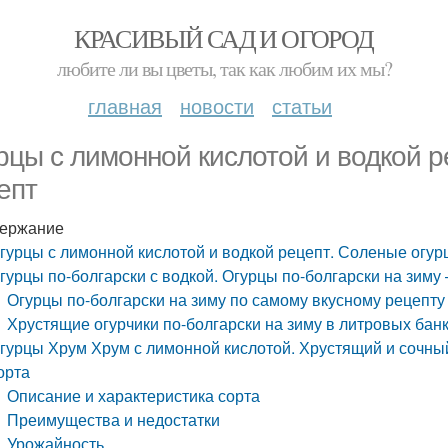
КРАСИВЫЙ САД И ОГОРОД
любите ли вы цветы, так как любим их мы?
главная
новости
статьи
рцы с лимонной кислотой и водкой р
епт
ержание
гурцы с лимонной кислотой и водкой рецепт. Соленые огур
гурцы по-болгарски с водкой. Огурцы по-болгарски на зиму
Огурцы по-болгарски на зиму по самому вкусному рецепту
Хрустящие огурчики по-болгарски на зиму в литровых бан
гурцы Хрум Хрум с лимонной кислотой. Хрустящий и сочны
орта
Описание и характеристика сорта
Преимущества и недостатки
Урожайность