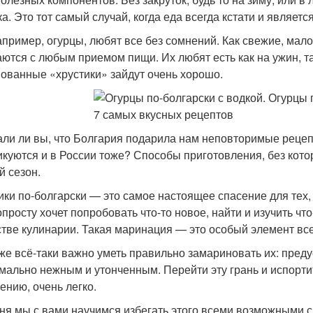
ка. Это тот самый случай, когда еда всегда кстати и явля
апример, огурцы, любят все без сомнений. Как свежие, мал
аются с любым приемом пищи. Их любят есть как на ужин, т
ованные «хрустики» зайдут очень хорошо.
али ли вы, что Болгария подарила нам неповторимые реце
икуются и в России тоже? Способы приготовления, без кото
й сезон.
ики по-болгарски — это самое настоящее спасение для тех,
опросту хочет попробовать что-то новое, найти и изучить чт
стве кулинарии. Такая маринация — это особый элемент все
 же всё-таки важно уметь правильно замариновать их: преду
мально нежным и утонченным. Перейти эту грань и испортит
ению, очень легко.
ня мы с вами научимся избегать этого всеми возможными 