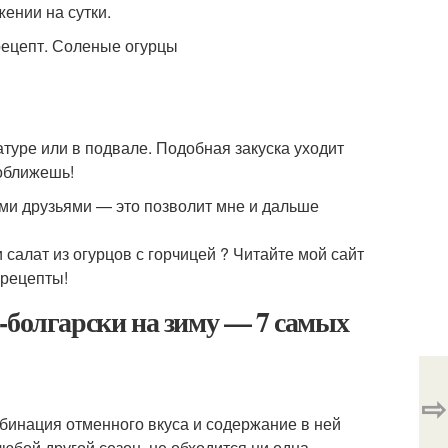
жении на сутки.
туре или в подвале. Подобная закуска уходит
 оближешь!
ими друзьями — это позволит мне и дальше
и салат из огурцов с горчицей ? Читайте мой сайт
 рецепты!
-болгарски на зиму — 7 самых
⇨
мбинация отменного вкуса и содержание в ней
 любой другой сезон, не обходится ни одна