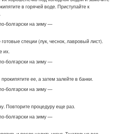
окипятите в горячей воде. Приступайте к
.
готовые специи (лук, чеснок, лавровый лист).
 их.
прокипятите ее, а затем залейте в банки.
ну. Повторите процедуру еще раз.
ипятить и после налить уксус. Тщательно все