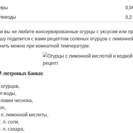
иры
0,0
глеводы
3,2 
и вы не любите консервированные огурцы с уксусом или пр
шу поделится с вами рецептом соленых огурцов с лимонной
нить можно при комнатной температуре.
3 литровых банки:
г огурцов,
 л воды,
оловки чеснока,
оп,
. л. лимонной кислоты,
. л. соли,
т. л. сахара,