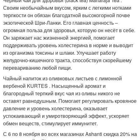
Черный чай для здоровья (black tea) Maharaja Tea .
Своим необычайным вкусом, ярким с легкими нотками
терпкости он обязан благодатной высокогорной почве
экзотической Шри-Ланки. Его главная ценность –
огромная польза для здоровья, которую он несёт в себе.
Он заряжает нас жизненной энергией, помогает
поддерживать уровень холестерина в норме и выводит
из организма токсины и шлаки. Улучшает работу
желудочно-кишечного тракта, способствуя скорейшему
перевариванию любой пищи.
Чайный напиток из оливковых листьев с лимонной
вербеной KURTES . Насыщенный аромат и
благородный терпкий вкус чая из оливы никого не
оставят равнодушным. Помогает регулировать кровяное
давление и уровень холестерина, оказывает
успокаивающий и умиротворяющий эффект, ускоряет
обмен веществ, стимулирует иммунитет.
С 6 по 8 ноября во всех магазинах Ashanti скидка 20% на