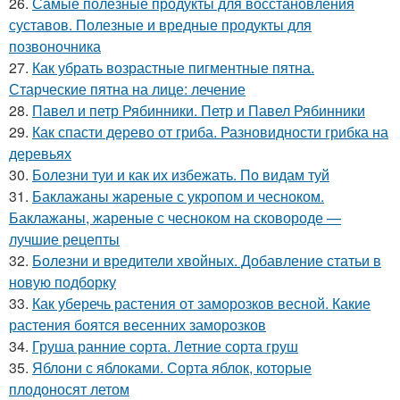
26.
Самые полезные продукты для восстановления
суставов. Полезные и вредные продукты для
позвоночника
27.
Как убрать возрастные пигментные пятна.
Старческие пятна на лице: лечение
28.
Павел и петр Рябинники. Петр и Павел Рябинники
29.
Как спасти дерево от гриба. Разновидности грибка на
деревьях
30.
Болезни туи и как их избежать. По видам туй
31.
Баклажаны жареные с укропом и чесноком.
Баклажаны, жареные с чесноком на сковороде —
лучшие рецепты
32.
Болезни и вредители хвойных. Добавление статьи в
новую подборку
33.
Как уберечь растения от заморозков весной. Какие
растения боятся весенних заморозков
34.
Груша ранние сорта. Летние сорта груш
35.
Яблони с яблоками. Сорта яблок, которые
плодоносят летом