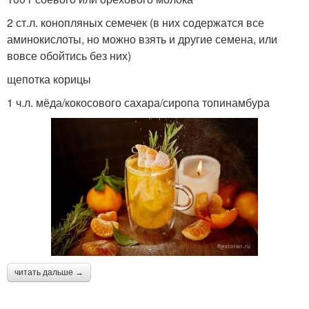
2 ст.л. конопляных семечек (в них содержатся все
аминокислоты, но можно взять и другие семена, или
вовсе обойтись без них)
щепотка корицы
1 ч.л. мёда/кокосового сахара/сиропа топинамбура
читать дальше →