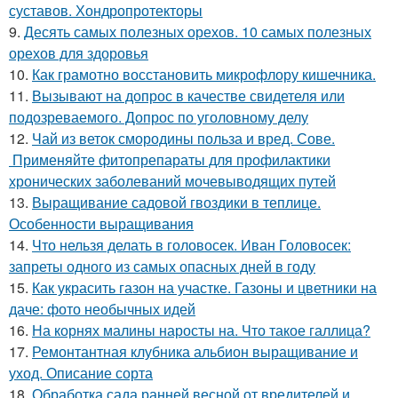
суставов. Хондропротекторы
9.
Десять самых полезных орехов. 10 самых полезных
орехов для здоровья
10.
Как грамотно восстановить микрофлору кишечника.
11.
Вызывают на допрос в качестве свидетеля или
подозреваемого. Допрос по уголовному делу
12.
Чай из веток смородины польза и вред. Сове.
Применяйте фитопрепараты для профилактики
хронических заболеваний мочевыводящих путей
13.
Выращивание садовой гвоздики в теплице.
Особенности выращивания
14.
Что нельзя делать в головосек. Иван Головосек:
запреты одного из самых опасных дней в году
15.
Как украсить газон на участке. Газоны и цветники на
даче: фото необычных идей
16.
На корнях малины наросты на. Что такое галлица?
17.
Ремонтантная клубника альбион выращивание и
уход. Описание сорта
18.
Обработка сада ранней весной от вредителей и