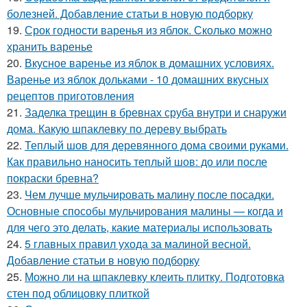
болезней. Добавление статьи в новую подборку
19.
Срок годности варенья из яблок. Сколько можно
хранить варенье
20.
Вкусное варенье из яблок в домашних условиях.
Варенье из яблок дольками - 10 домашних вкусных
рецептов приготовления
21.
Заделка трещин в бревнах сруба внутри и снаружи
дома. Какую шпаклевку по дереву выбрать
22.
Теплый шов для деревянного дома своими руками.
Как правильно наносить теплый шов: до или после
покраски бревна?
23.
Чем лучше мульчировать малину после посадки.
Основные способы мульчирования малины — когда и
для чего это делать, какие материалы использовать
24.
5 главных правил ухода за малиной весной.
Добавление статьи в новую подборку
25.
Можно ли на шпаклевку клеить плитку. Подготовка
стен под облицовку плиткой