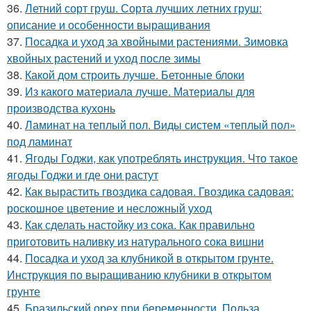
36.
Летний сорт груш. Сорта лучших летних груш:
описание и особенности выращивания
37.
Посадка и уход за хвойными растениями. Зимовка
хвойных растений и уход после зимы
38.
Какой дом строить лучше. Бетонные блоки
39.
Из какого материала лучше. Материалы для
производства кухонь
40.
Ламинат на теплый пол. Виды систем «теплый пол»
под ламинат
41.
Ягоды Годжи, как употреблять инструкция. Что такое
ягоды Годжи и где они растут
42.
Как вырастить гвоздика садовая. Гвоздика садовая:
роскошное цветение и несложный уход
43.
Как сделать настойку из сока. Как правильно
приготовить наливку из натурального сока вишни
44.
Посадка и уход за клубникой в открытом грунте.
Инструкция по выращиванию клубники в открытом
грунте
45.
Бразильский орех при беременности. Польза