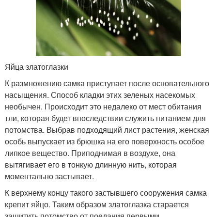
Яйца златоглазки
К размножению самка приступает после основательного
насыщения. Способ кладки этих зеленых насекомых
необычен. Происходит это недалеко от мест обитания
тли, которая будет впоследствии служить питанием для
потомства. Выбрав подходящий лист растения, женская
особь выпускает из брюшка на его поверхность особое
липкое вещество. Приподнимая в воздухе, она
вытягивает его в тонкую длинную нить, которая
моментально застывает.
К верхнему концу такого застывшего сооружения самка
крепит яйцо. Таким образом златоглазка старается
защитить потомство от поедания первыми