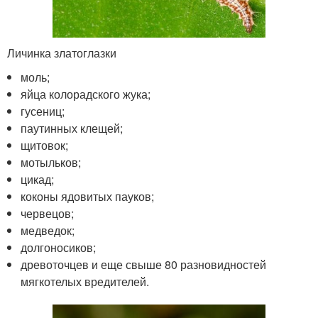
Личинка златоглазки
моль;
яйца колорадского жука;
гусениц;
паутинных клещей;
щитовок;
мотыльков;
цикад;
коконы ядовитых пауков;
червецов;
медведок;
долгоносиков;
древоточцев и еще свыше 80 разновидностей
мягкотелых вредителей.