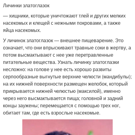
Личинки златоглазок
— хищники, которые уничтожают тлей и других мелких
насекомых и клещей с нежными покровами, а также
яйца насекомых.
У личинок златоглазок — внешнее пищеварение. Это
означает, что они впрыскивают травные соки в жертву, а
потом высмактывают с нее уже перетравленные
питательные вещества. Узнать личинку златоглазки
несложно: на голове у нее есть хорошо развиты
серпообразные выгнутые верхние челюсти (мандибулы);
на их нижней поверхности размещен желобок, который
прикрывается нижней челюстью (максилой), именно
через него высмактывается пища; головной и задний
концы заужены; перемещается с помощью трех ног,
обитает там, где есть взрослые насекомые.