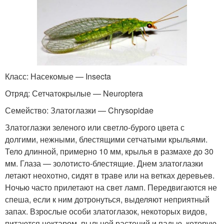
Класс: Насекомые — Insecta
Отряд: Сетчатокрылые — Neuroptera
Семейство: Златоглазки — Chrysopidae
Златоглазки зеленого или светло-бурого цвета с
долгими, нежными, блестящими сетчатыми крыльями.
Тело длинной, примерно 10 мм, крылья в размахе до 30
мм. Глаза — золотисто-блестящие. Днем златоглазки
летают неохотно, сидят в траве или на ветках деревьев.
Ночью часто прилетают на свет ламп. Передвигаются не
спеша, если к ним дотронуться, выделяют неприятный
запах. Взрослые особи златоглазок, некоторых видов,
питаются нектаром, пыльцой растений и падью, которую