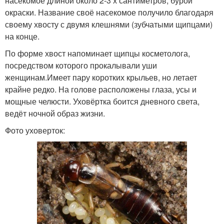
насекомое длиной около 2-3 х сантиметров, бурой
окраски. Название своё насекомое получило благодаря
своему хвосту с двумя клешнями (зубчатыми щипцами)
на конце.
По форме хвост напоминает щипцы косметолога,
посредством которого прокалывали уши
женщинам.Имеет пару коротких крыльев, но летает
крайне редко. На голове расположены глаза, усы и
мощные челюсти. Уховёртка боится дневного света,
ведёт ночной образ жизни.
Фото уховерток: