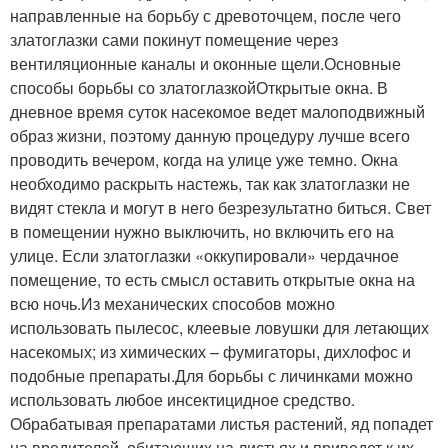
направленные на борьбу с древоточцем, после чего
златоглазки сами покинут помещение через
вентиляционные каналы и оконные щели.Основные
способы борьбы со златоглазкойОткрытые окна. В
дневное время суток насекомое ведет малоподвижный
образ жизни, поэтому данную процедуру лучше всего
проводить вечером, когда на улице уже темно. Окна
необходимо раскрыть настежь, так как златоглазки не
видят стекла и могут в него безрезультатно биться. Свет
в помещении нужно выключить, но включить его на
улице. Если златоглазки «оккупировали» чердачное
помещение, то есть смысл оставить открытые окна на
всю ночь.Из механических способов можно
использовать пылесос, клеевые ловушки для летающих
насекомых; из химических – фумигаторы, дихлофос и
подобные препараты.Для борьбы с личинками можно
использовать любое инсектицидное средство.
Обрабатывая препаратами листья растений, яд попадет
на вредителей, обитающих на листьях и приведет к их