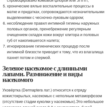
спровоцировано кокковой флорой или ЗППП;
хронические вялые воспалительные процессы в
матке и придатках, сопровождаются незначительными
выделениями с чесночно-луковым одором;
несоблюдение правил интимной гигиены наружных
половых органов, пренебрежение регулярным
очищением складок кожи вокруг клитора и половых
губ от накопившегося налета;
игнорирование гигиенических процедур после
интимной близости приводит к тому, что из влагалища
пахнет потом и спермой.
Зеленое насекомое с длинными
лапами. Размножение и виды
насекомого
Уховёртка (Dermaptera лат.) относится к отряду
кожистокрылых, насекомых с неполным метаморфозом
(отсутствие стадии куколки у насекомых).Это небольшое