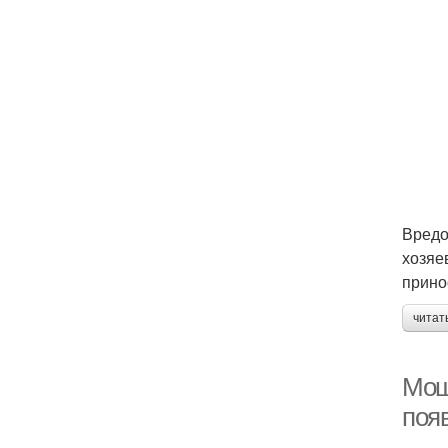
Вредо
хозяе
прино
читат
Мош
поя