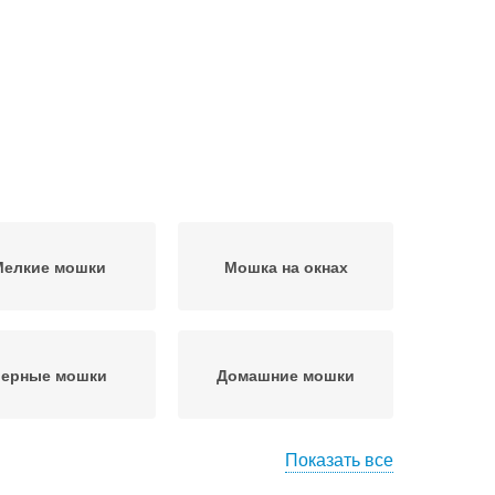
Мелкие мошки
Мошка на окнах
ерные мошки
Домашние мошки
Показать все
дства от мошек
Мошка в доме