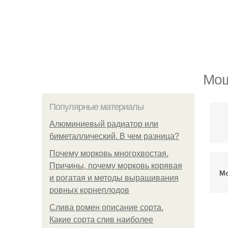
Мош
Популярные материалы
Алюминиевый радиатор или
биметаллический. В чем разница?
Почему морковь многохвостая.
Причины, почему морковь корявая
Мо
и рогатая и методы выращивания
ровных корнеплодов
Слива ромен описание сорта.
Какие сорта слив наиболее