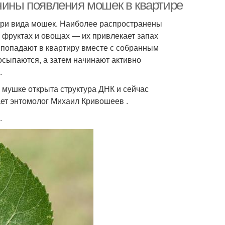
чины появления мошек в квартире
-три вида мошек. Наиболее распространены
 фруктах и овощах — их привлекает запах
дство от мошек
Избавления от мошек
 попадают в квартиру вместе с собранным
осыпаются, а затем начинают активно
.
 мушке открыта структура ДНК и сейчас
ет энтомолог Михаил Кривошеев .
.