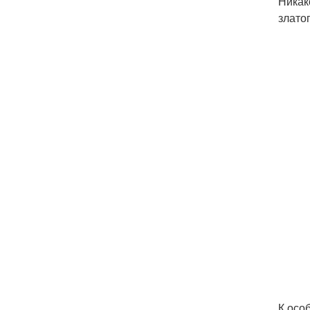
Никак
златог
К осо