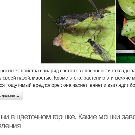
носные свойства сциарид состоят в способности откладыва
в своей назойливостью. Кроме этого, растению эти мелкие 
сят ощутимый вред флоре : она чахнет, вянет и выглядит б
ь дальше →
ки в цветочном горшке. Какие мошки заво
вления