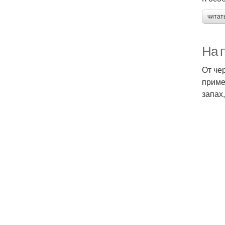
читат
На 
От че
приме
запах