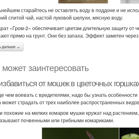
ьнейшем старайтесь не оставлять воду в поддоне и не исп
ний спитой чай, настой луковой шелухи, мясную воду.
рат «Гром-2» обеспечивает цветам длительную защиту от ч
ают прямо на грунт. Они без запаха. Эффект заметен через
ь дальше →
 может заинтересовать
 избавиться от мошек в цветочных горшка
е чем воевать с вредителями, надо бы узнать особенност
 может страдать от трех наиболее распространенных видо
ли похожие на мелких комаров мушки кружат над растением, 
азывают почвенными или грибными комариками.