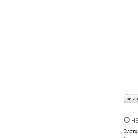
читат
О ч
Злато