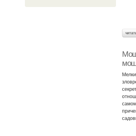
читат
Мош
мошк
Мелки
зловр
секре
отнош
самом
приче
садов