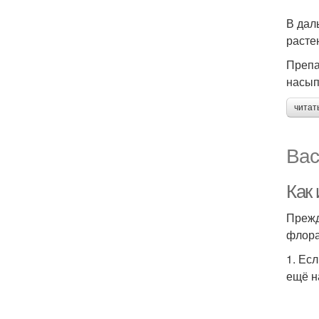
В дал
расте
Препа
насып
читат
Вас
Как
Прежд
флора
1. Ес
ещё н