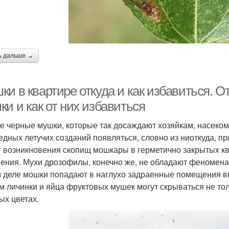
ь дальше →
ки в квартире откуда и как избавиться. 
и и как от них избавиться
е черные мушки, которые так досаждают хозяйкам, насеко
едных летучих созданий появляться, словно из ниоткуда, п
т возникновения скопищ мошкары в герметично закрытых кв
ения. Мухи дрозофилы, конечно же, не обладают феномена
 деле мошки попадают в наглухо задраенные помещения в
м личинки и яйца фруктовых мушек могут скрываться не толь
ых цветах.