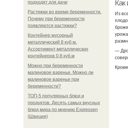
Как
подходят для дачи
Растяжки во время беременности.
Из вс
Почему при беременности
плодо
Зла
появляются растяжки?
броже
урожа
Контейнер мусорный
размн
металлический 8 куб м.
Ассортимент металлических
— Дро
контейнеров 0,8 куб.м
совер
Можно при беременности
Кроме
малиновое варенье. Можно ли
малиновое варенье при
беременности?
ТОП-5 популярных блюд и
продуктов. Десять самых вкусных
блюд мира по мнению Expressen
(Швеция)