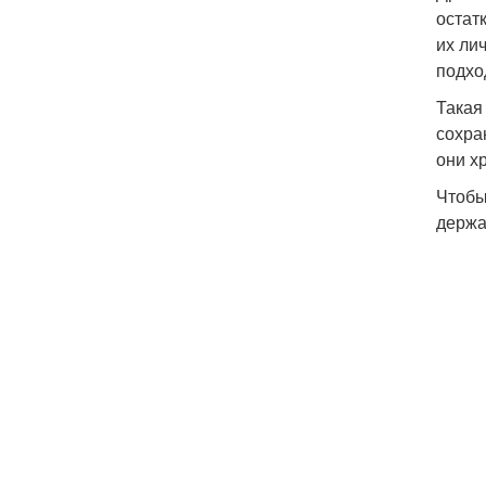
остат
их ли
подхо
Такая
сохра
они х
Чтобы
держа