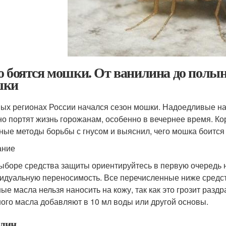
о боятся мошки. От ванилина до полыни
шки
ых регионах России начался сезон мошки. Надоедливые н
но портят жизнь горожанам, особенно в вечернее время. К
ные методы борьбы с гнусом и выяснил, чего мошка боится
ание
ыборе средства защиты ориентируйтесь в первую очередь не
идуальную переносимость. Все перечисленные ниже средст
ые масла нельзя наносить на кожу, так как это грозит раз
ого масла добавляют в 10 мл воды или другой основы.
лин