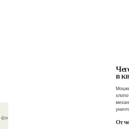
Чег
в к
Мошки
хлопо
механ
уничт
⇦
От ч