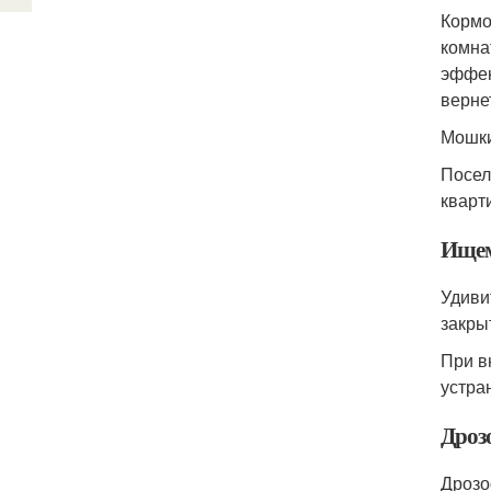
Кормо
комна
эффек
верне
Мошки
Посел
кварт
Ищем
Удиви
закры
При в
устра
Дроз
Дрозо