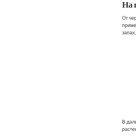
На 
От че
приме
запах
В дал
расте