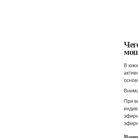
Чег
мо
В южн
актив
основ
Вним
При в
индив
эфирн
эфирн
Вани