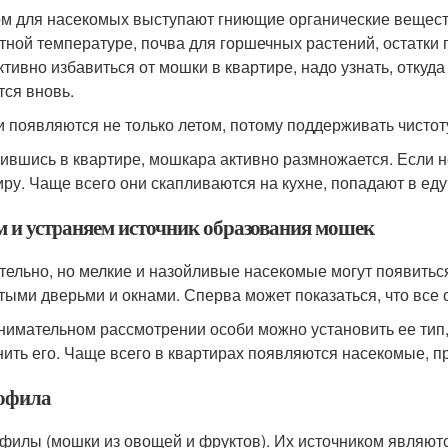
м для насекомых выступают гниющие органические веществ
тной температуре, почва для горшечных растений, остатки
тивно избавиться от мошки в квартире, надо узнать, откуда
тся вновь.
 появляются не только летом, потому поддерживать чистот
ившись в квартире, мошкара активно размножается. Если 
иру. Чаще всего они скапливаются на кухне, попадают в еду
 и устраняем источник образования мошек
тельно, но мелкие и назойливые насекомые могут появитьс
тыми дверьми и окнами. Сперва может показаться, что все о
нимательном рассмотрении особи можно установить ее тип,
нить его. Чаще всего в квартирах появляются насекомые, 
офила
филы (мошки из овощей и фруктов). Их источником являют