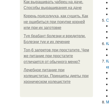
Как выращивать чабрец на даче.
Способы выращивания на даче
Корень подсолнуха, как сушить. Как
С
не ошибиться при покупке корней
или при их заготовке
Туя брабант болезни и вредители.
Болезни туи и их лечение
К
Топ-6 запретов при простатите. Чем
же питание при простатите
К
отличается от обычного меню?
к
Лечебное питание при
холециститах. Принципы диеты при
хроническом холецистите
М