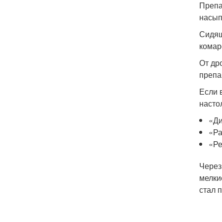
Препа
насып
Сидящ
комар
От др
препа
Если 
насто
«Ди
«Ра
«Ре
Через
мелки
стал 