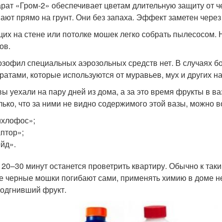
рат «Гром-2» обеспечивает цветам длительную защиту от ч
ают прямо на грунт. Они без запаха. Эффект заметен через
их на стене или потолке мошек легко собрать пылесосом. 
ов.
озофил специальных аэрозольных средств нет. В случаях б
ратами, которые используются от муравьев, мух и других н
вы уехали на пару дней из дома, а за это время фрукты в в
лько, что за ними не видно содержимого этой вазы, можно 
хлофос»;
птор»;
йд».
 20–30 минут останется проветрить квартиру. Обычно к так
е черные мошки погибают сами, применять химию в доме не
подгнивший фрукт.