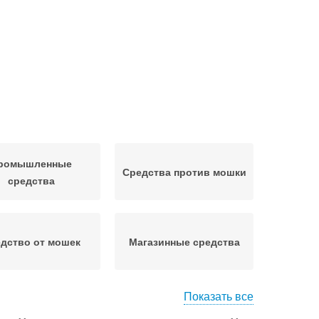
ромышленные
Средства против мошки
средства
дство от мошек
Магазинные средства
Показать все
Средство от
льное средство