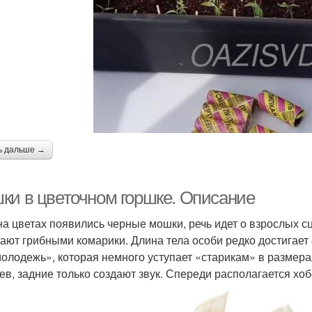
ь дальше →
ки в цветочном горшке. Описание
на цветах появились черные мошки, речь идет о взрослых сц
ают грибными комарики. Длина тела особи редко достигает
молодежь», которая немного уступает «старикам» в размер
ев, задние только создают звук. Спереди располагается х