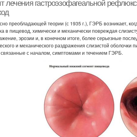
т лечения гастроэзофагеальной рефлюксн
ход
сно преобладающей теории (с 1935 г.), ГЭРБ возникает, ко
Средства от
Средства от мошек
Средс
ка в пищевод, химически и механически повреждая слизист
белокрылки
ажение, эрозии и, в конечном итоге, более серьезные посл
еского и механического раздражения слизистой оболочки 
 связанные с началом, симптомами и течением ГЭРБ.
Средства для
уничтожения