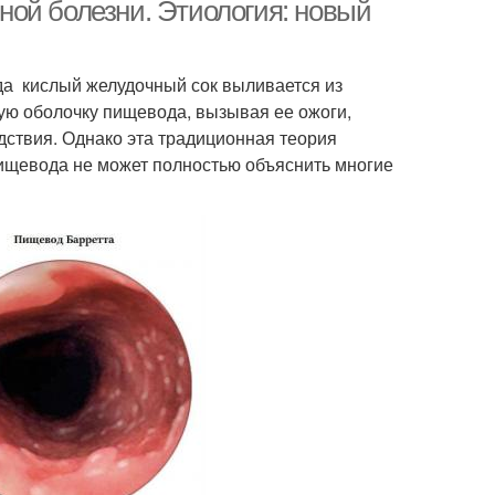
белокрылки
ой болезни. Этиология: новый
гда кислый желудочный сок выливается из
тва для нанесения
Народные способы
ую оболочку пищевода, вызывая ее ожоги,
едствия. Однако эта традиционная теория
пищевода не может полностью объяснить многие