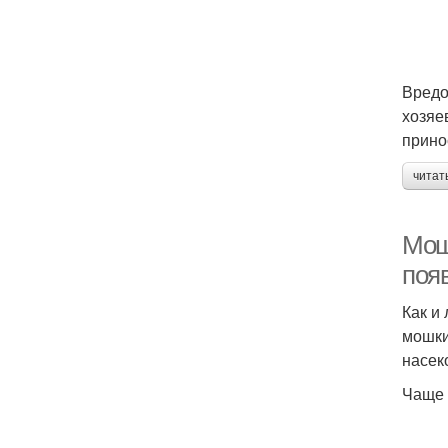
Вредо
хозяе
прино
читат
Мош
поя
Как и
мошки
насек
Чаще 