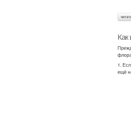
читат
Как
Прежд
флора
1. Ес
ещё н