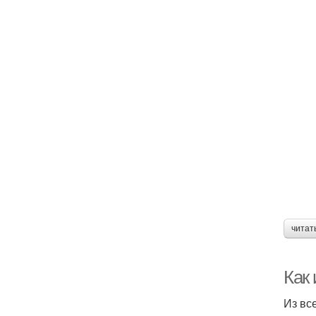
читат
Как
Из вс