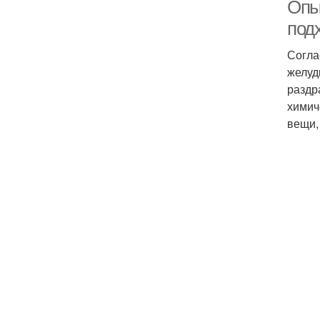
Опы
под
Согла
желуд
раздр
химич
вещи,