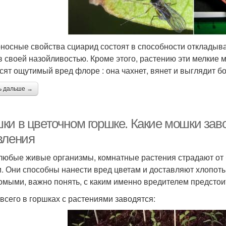
носные свойства сциарид состоят в способности откладыва
в своей назойливостью. Кроме этого, растению эти мелкие 
сят ощутимый вред флоре : она чахнет, вянет и выглядит б
ь дальше →
ки в цветочном горшке. Какие мошки заво
вления
 любые живые организмы, комнатные растения страдают от 
. Они способны нанести вред цветам и доставляют хлопот
омыми, важно понять, с каким именно вредителем предстоит
всего в горшках с растениями заводятся: