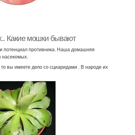
х.. Какие мошки бывают
и и потенциал противника. Наша домашняя
в насекомых.
то вы имеете дело со сциаридами . В народе их