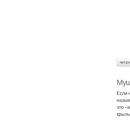
читат
Муш
Если 
назыв
это «
крыль