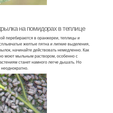
окрылка на помидорах в теплице
мой перебираются в оранжереи, теплицы и
асплывчатые желтые пятна и липкие выделения,
рылок, начинайте действовать немедленно. Как
ьно моют мыльным раствором, особенно с
астениям станет намного легче дышать. Но
 неоднократно.