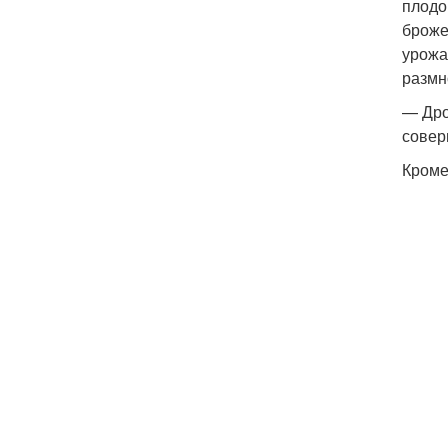
плодо
броже
урожа
размн
— Дро
совер
Кроме