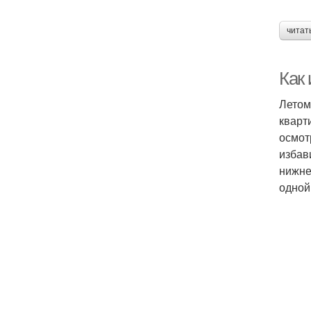
читат
Как
Летом
кварт
осмот
избав
нижне
одной