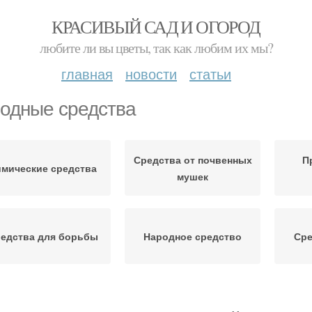
КРАСИВЫЙ САД И ОГОРОД
любите ли вы цветы, так как любим их мы?
главная
новости
статьи
одные средства
Средства от почвенных
П
имические средства
мушек
едства для борьбы
Народное средство
Сре
ародные методики
Народные методы
Си