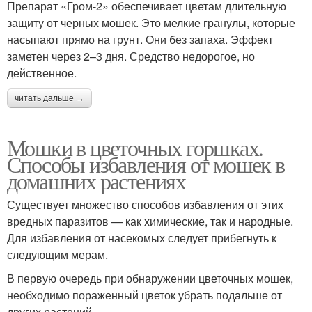
Препарат «Гром-2» обеспечивает цветам длительную
защиту от черных мошек. Это мелкие гранулы, которые
насыпают прямо на грунт. Они без запаха. Эффект
Мошка на комнатных
Черные мошки
заметен через 2–3 дня. Средство недорогое, но
цветах
действенное.
читать дальше →
Избавление от
Почвенная мошка
цветочной мушки
Мошки в цветочных горшках.
Способы избавления от мошек в
домашних растениях
Препараты против
Лист от мошек
Существует множество способов избавления от этих
мошек
вредных паразитов — как химические, так и народные.
Для избавления от насекомых следует прибегнуть к
следующим мерам.
Земляные мошки
Ловушки для мошек
В первую очередь при обнаружении цветочных мошек,
необходимо пораженный цветок убрать подальше от
других растений.