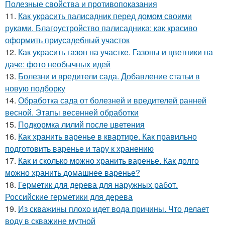
Полезные свойства и противопоказания
11.
Как украсить палисадник перед домом своими
руками. Благоустройство палисадника: как красиво
оформить приусадебный участок
12.
Как украсить газон на участке. Газоны и цветники на
даче: фото необычных идей
13.
Болезни и вредители сада. Добавление статьи в
новую подборку
14.
Обработка сада от болезней и вредителей ранней
весной. Этапы весенней обработки
15.
Подкормка лилий после цветения
16.
Как хранить варенье в квартире. Как правильно
подготовить варенье и тару к хранению
17.
Как и сколько можно хранить варенье. Как долго
можно хранить домашнее варенье?
18.
Герметик для дерева для наружных работ.
Российские герметики для дерева
19.
Из скважины плохо идет вода причины. Что делает
воду в скважине мутной