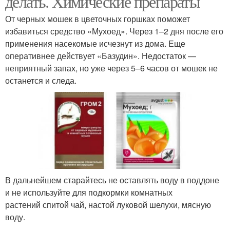
делать. Химические препараты
От черных мошек в цветочных горшках поможет
избавиться средство «Мухоед». Через 1–2 дня после его
Мошка в цветочном
Мошка в комнатных
применения насекомые исчезнут из дома. Еще
горшке
цветах
оперативнее действует «Базудин». Недостаток —
неприятный запах, но уже через 5–6 часов от мошек не
останется и следа.
Мошка в цветах
Цветочная мошка
Мошки в цветах
Цветочные мошки
В дальнейшем старайтесь не оставлять воду в поддоне
и не используйте для подкормки комнатных
растений спитой чай, настой луковой шелухи, мясную
Борьба с мошками
Корица от мошек
воду.