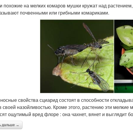
ли похожие на мелких комаров мушки кружат над растением, 
азывают почвенными или грибными комариками.
носные свойства сциарид состоят в способности откладыва
в своей назойливостью. Кроме этого, растению эти мелкие 
сят ощутимый вред флоре : она чахнет, вянет и выглядит б
ь дальше →