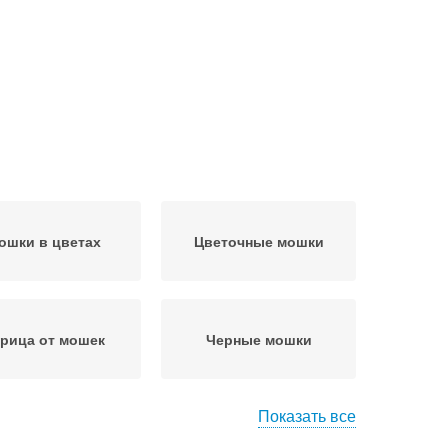
ошки в цветах
Цветочные мошки
рица от мошек
Черные мошки
Показать все
Мошка в цветочных
дород от мошек