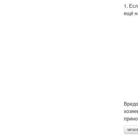
1. Ес
ещё н
Вредо
хозяе
прино
читат