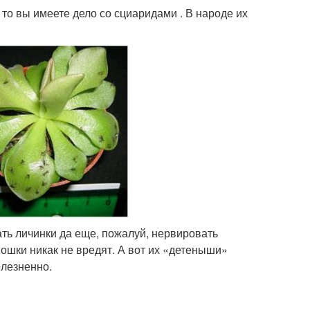
то вы имеете дело со сциаридами . В народе их
ть личинки да еще, пожалуй, нервировать
мошки никак не вредят. А вот их «детеныши»
олезненно.