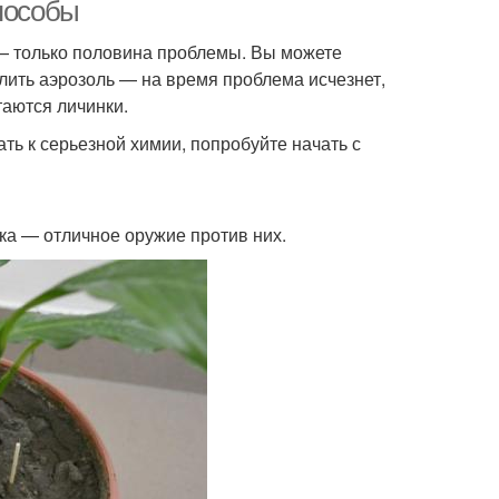
горшках
способы
 — только половина проблемы. Вы можете
лить аэрозоль — на время проблема исчезнет,
епараты против
Борьба с мошкой
таются личинки.
мошек
ть к серьезной химии, попробуйте начать с
ка — отличное оружие против них.