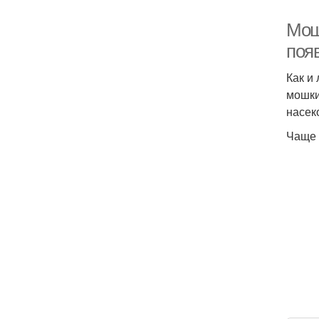
Мош
поя
Как и
мошки
насек
Чаще 