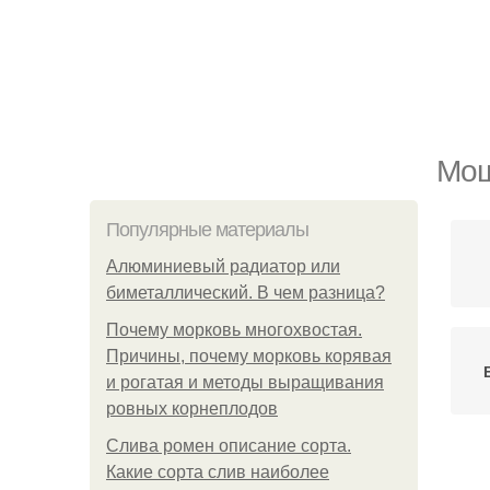
Мош
Популярные материалы
Алюминиевый радиатор или
биметаллический. В чем разница?
Почему морковь многохвостая.
Причины, почему морковь корявая
и рогатая и методы выращивания
ровных корнеплодов
Слива ромен описание сорта.
Какие сорта слив наиболее