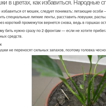
горшке
ки в цветах, как избавиться. Народные 
 избавиться от мошек, следует понимать: летающие особи
ить специальные липкие ленты, расставить ловушки, распы
Пр
збавления от мошек
Цветочная мошка
рез короткий промежуток вернется снова, ведь в горшках ос
му бить нужно сразу по 2 фронтам — если не хотите прибега
ных средств.
к
рганцовка от мошек
ушки не переносят сильных запахов, поэтому головка чесно