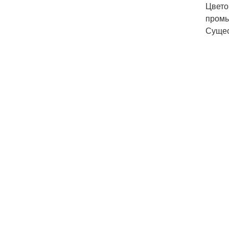
Цвето
промы
Сущес