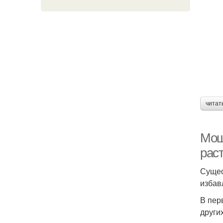
читат
Мош
рас
Сущес
избав
В пер
други