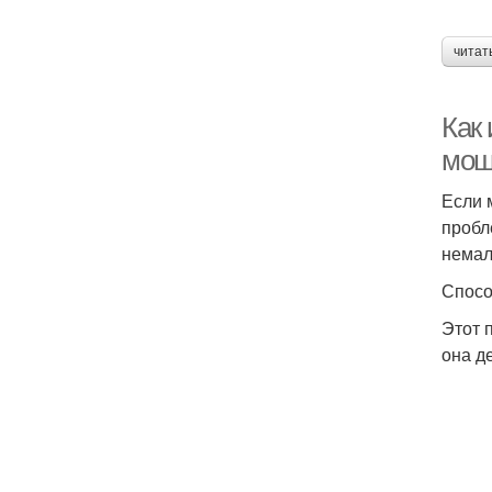
читат
Как
мош
Если 
пробл
немал
Спосо
Этот 
она д