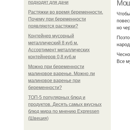
Мош
подходят для дачи
Растяжки во время беременности.
Чтобы
Почему при беременности
повес
И
появляются растяжки?
но че
Контейнер мусорный
Поэто
металлический 8 куб м.
народ
Ассортимент металлических
Чесно
Ма
контейнеров 0,8 куб.м
Все м
Можно при беременности
малиновое варенье. Можно ли
малиновое варенье при
беременности?
ТОП-5 популярных блюд и
продуктов. Десять самых вкусных
блюд мира по мнению Expressen
(Швеция)