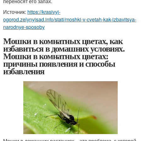
переносят его запах.
Источник:
https://krasivyj-
ogorod.zelynyjsad.info/stati/moshki-v-cvetah-kak-izbavitsya-
narodnye-sposoby
Мошки в комнатных цветах, как
избавиться в домашних условиях.
Мошки в комнатных цветах:
причины появления и способы
избавления
Мошки в домашних растениях – это проблема, с которой