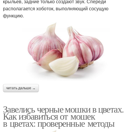
крыльев, задние только создают звук. Спереди
располагается хоботок, выполняющий сосущую
Мошки от домашних
Чеснок против мошек
функцию.
растений
Мошки с комнатных
Календула против
цветов
черных мошек
Избавления от мошек
Борьба с мошкой
читать дальше →
Завелись черные мошки в цветах.
Мошка на фиалках
Спички от мошек
Как избавиться от мошек
в цветах: проверенные методы