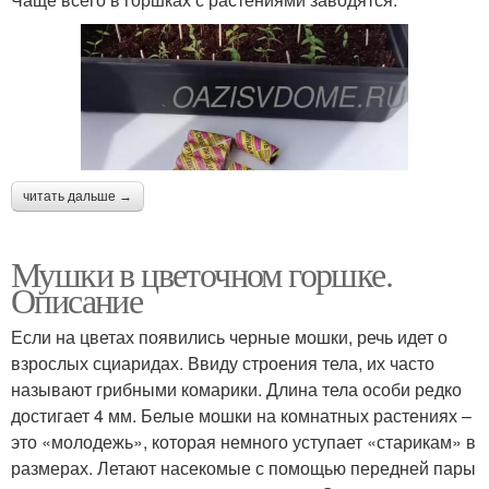
Мошка на комнатных
Цветочная мошка
цветах
Цветы в домашних
Почвенная мошка
условиях
читать дальше →
Мушки в цветочном горшке.
Мошки от комнатных
Описание
Марганцовка от мошек
цветов
Если на цветах появились черные мошки, речь идет о
взрослых сциаридах. Ввиду строения тела, их часто
называют грибными комарики. Длина тела особи редко
Цвета без ядовитой
Марганцовка против
достигает 4 мм. Белые мошки на комнатных растениях –
химии
черных мошек
это «молодежь», которая немного уступает «старикам» в
размерах. Летают насекомые с помощью передней пары