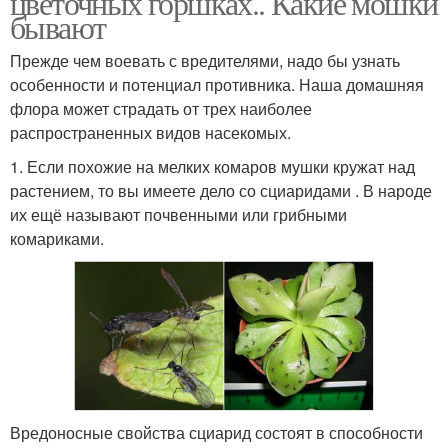
цветочных горшках.. Какие мошки
бывают
Прежде чем воевать с вредителями, надо бы узнать
особенности и потенциал противника. Наша домашняя
Мошки в цветах
Средства против мошки
флора может страдать от трех наиболее
распространенных видов насекомых.
1. Если похожие на мелких комаров мушки кружат над
Мошка в цветочном
растением, то вы имеете дело со сциаридами . В народе
Лист от мошек
горшке
их ещё называют почвенными или грибными
комариками.
Мошка в цветочных
Мелкие мошки
горшках
Препараты против
Комнатные цветы
мошек
Вредоносные свойства сциарид состоят в способности