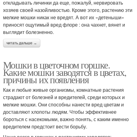
откладывать личинки да еще, пожалуй, нервировать
хозяев своей назойливостью. Кроме этого, растению эти
мелкие мошки никак не вредят. А вот их «детеныши»
Средство от мошек
Черные мошки
приносят ощутимый вред флоре : она чахнет, вянет и
выглядит болезненно.
читать дальше →
Инсектициды от мошек
Ловушки для мошек
Мошки в цветочном горшке.
Какие мошки заводятся в цветах,
причины их появления
Мошка в комнатных
Мошка в земле
Как и любые живые организмы, комнатные растения
растениях
страдают от болезней и вредителей, среди которых и
мелкие мошки. Они способны нанести вред цветам и
доставляют хлопоты людям. Чтобы эффективнее
бороться с насекомыми, важно понять, с каким именно
Комнатные растения
Горшковые цветы
вредителем предстоит вести борьбу.
Чаще всего в горшках с растениями заводятся: