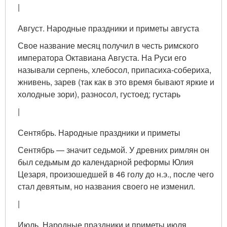
|
Август. Народные праздники и приметы августа
Свое название месяц получил в честь римского
импе­ратора Октавиана Августа. На Руси его
называли серпень, хлебосол, припасиха-собериха,
жнивень, зарев (так как в это время бывают яркие и
холодные зори), разносол, густоед; густарь
|
Сентябрь. Народные праздники и приметы
Сентябрь — значит седьмой. У древних римлян он
был седьмым до календарной реформы Юлия
Цезаря, произо­шедшей в 46 голу до н.э., после чего
стал девятым, но на­звания своего не изменил.
|
Июль. Народные праздники и приметы июля