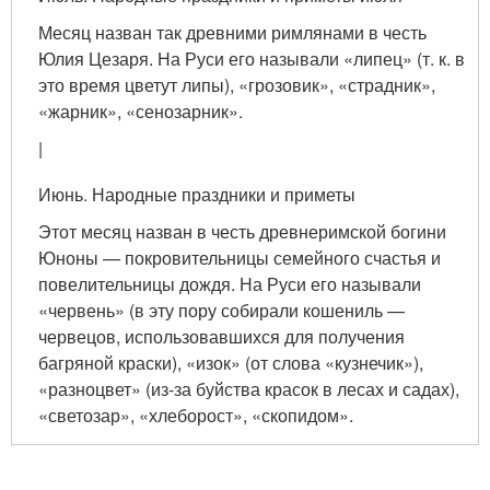
Месяц назван так древними римлянами в честь
Юлия Цезаря. На Руси его называли «липец» (т. к. в
это вре­мя цветут липы), «грозовик», «страдник»,
«жарник», «сенозарник».
|
Июнь. Народные праздники и приметы
Этот месяц назван в честь древнеримской богини
Юноны — покровительницы семейного счастья и
пове­лительницы дождя. На Руси его называли
«червень» (в эту пору собирали кошениль —
червецов, использовав­шихся для получения
багряной краски), «изок» (от слова «кузнечик»),
«разноцвет» (из-за буйства красок в лесах и садах),
«светозар», «хлеборост», «скопидом».