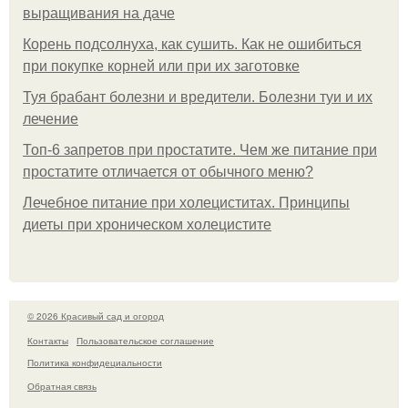
выращивания на даче
Корень подсолнуха, как сушить. Как не ошибиться
при покупке корней или при их заготовке
Туя брабант болезни и вредители. Болезни туи и их
лечение
Топ-6 запретов при простатите. Чем же питание при
простатите отличается от обычного меню?
Лечебное питание при холециститах. Принципы
диеты при хроническом холецистите
© 2026 Красивый сад и огород
Контакты
Пользовательское соглашение
Политика конфидециальности
Обратная связь