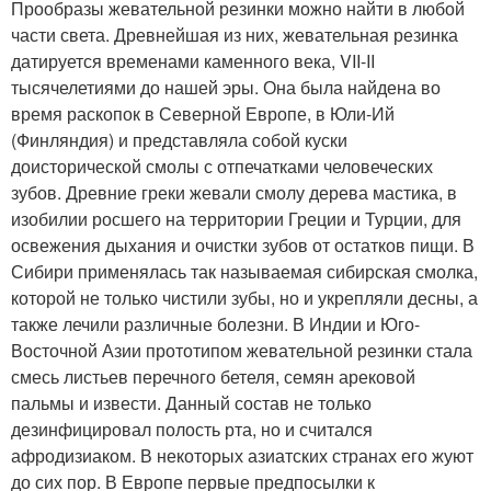
Прообразы жевательной резинки можно найти в любой
части света. Древнейшая из них, жевательная резинка
датируется временами каменного века, VII-II
тысячелетиями до нашей эры. Она была найдена во
время раскопок в Северной Европе, в Юли-Ий
(Финляндия) и представляла собой куски
доисторической смолы с отпечатками человеческих
зубов. Древние греки жевали смолу дерева мастика, в
изобилии росшего на территории Греции и Турции, для
освежения дыхания и очистки зубов от остатков пищи. В
Сибири применялась так называемая сибирская смолка,
которой не только чистили зубы, но и укрепляли десны, а
также лечили различные болезни. В Индии и Юго-
Восточной Азии прототипом жевательной резинки стала
смесь листьев перечного бетеля, семян арековой
пальмы и извести. Данный состав не только
дезинфицировал полость рта, но и считался
афродизиаком. В некоторых азиатских странах его жуют
до сих пор. В Европе первые предпосылки к