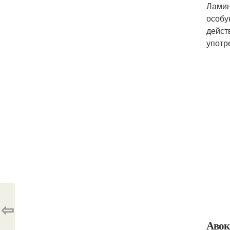
Ламин
особу
дейст
употр
⇦
Авок