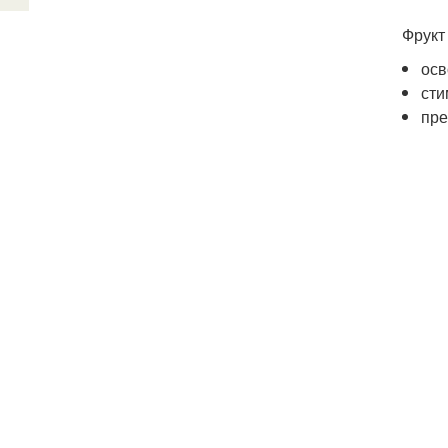
Фрукт
осв
сти
пре