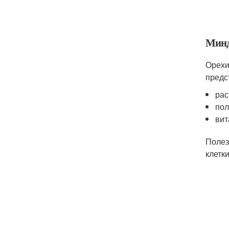
Минд
Орехи
предс
рас
пол
вит
Полез
клетки