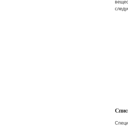
вещес
следу
Спис
Специ