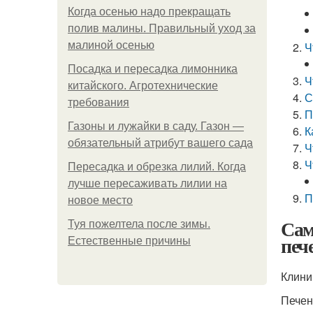
Когда осенью надо прекращать
полив малины. Правильный уход за
малиной осенью
Ч
Посадка и пересадка лимонника
Ч
китайского. Агротехнические
С
требования
П
Газоны и лужайки в саду. Газон —
К
обязательный атрибут вашего сада
Ч
Ч
Пересадка и обрезка лилий. Когда
лучше пересаживать лилии на
П
новое место
Сам
Туя пожелтела после зимы.
печ
Естественные причины
Клини
Печен