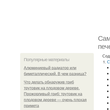
Сам
печ
Сод
Популярные материалы
С
Алюминиевый радиатор или
биметаллический. В чем разница?
Что делать обнаружив гриб
трутовик на плодовом дереве.
Прожорливый гриб: трутовик на
плодовом дереве — очень плохая
примета