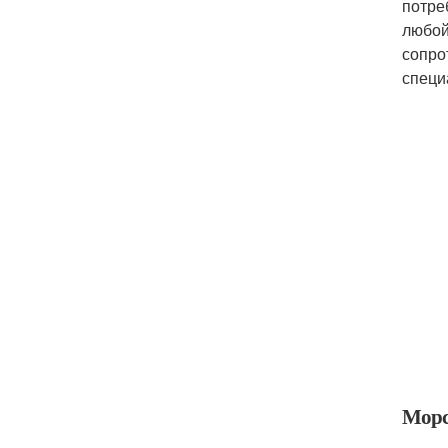
потре
любой
сопро
специ
Морс