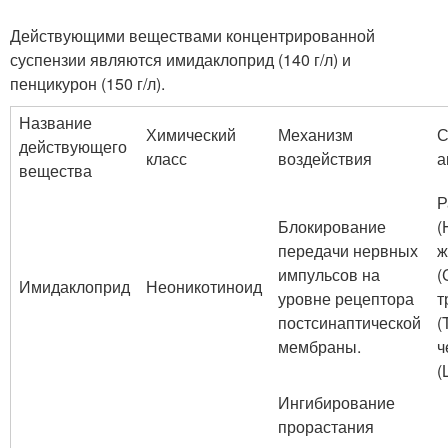
Действующими веществами концентрированной
суспензии являются имидаклоприд (140 г/л) и
пенцикурон (150 г/л).
Название
Химический
Механизм
С
действующего
класс
воздействия
а
вещества
Р
Блокирование
(
передачи нервных
ж
импульсов на
(
Имидаклоприд
Неоникотиноид
уровне рецептора
т
постсинаптической
(
мембраны.
ч
(
Ингибирование
прорастания