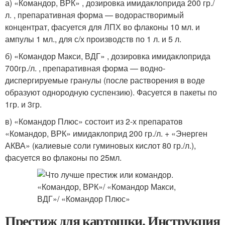
а) «Командор, ВРК» , дозировка имидаклоприда 200 гр./
л. , препаративная форма — водорастворимый
концентрат, фасуется для ЛПХ во флаконы 10 мл. и
ампулы 1 мл., для с/х производств по 1 л. и 5 л.
б) «Командор Макси, ВДГ» , дозировка имидаклоприда
700гр./л. , препаративная форма — водно-
диспергируемые гранулы (после растворения в воде
образуют однородную суспензию). Фасуется в пакеты по
1гр. и 3гр.
в) «Командор Плюс» состоит из 2-х препаратов
«Командор, ВРК» имидаклоприд 200 гр./л. + «Энерген
АКВА» (калиевые соли гуминовых кислот 80 гр./л.),
фасуется во флаконы по 25мл.
Престиж для картошки. Инструкция