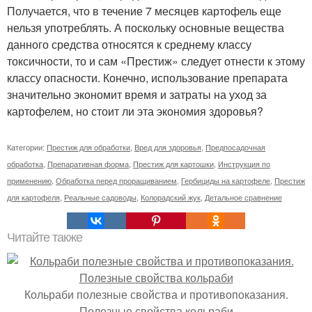
Получается, что в течение 7 месяцев картофель еще
нельзя употреблять. А поскольку основные вещества
данного средства относятся к среднему классу
токсичности, то и сам «Престиж» следует отнести к этому
классу опасности. Конечно, использование препарата
значительно экономит время и затраты на уход за
картофелем, но стоит ли эта экономия здоровья?
Категории:
Престиж для обработки
,
Вред для здоровья
,
Предпосадочная
обработка
,
Препаративная форма
,
Престиж для картошки
,
Инструкция по
применению
,
Обработка перед проращиванием
,
Гербициды на картофеле
,
Престиж
для картофеля
,
Реальные садоводы
,
Колорадский жук
,
Детальное сравнение
Читайте также
Кольраби полезные свойства и противопоказания.
Полезные свойства кольраби