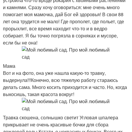
устроила что-то вроде рокария с хвойными растениями
и камнями. Сразу хочу оговориться: мне очень много
помогает моя мамочка, дай Бог ей здоровья! В свои 88
лет она трудится не мало! Где прополет, где польет, где
прорыхлит, все время находит что-то и в ведро
собирает. Я бы точно погрязла в сорняках и мусоре,
если бы не она!
Мама
Вот и на фото, она уже нашла какую-то травку,
выдернула!!!Конечно, всю тяжелую работу стараюсь
делать сама. Много косить приходится и часто. Но, когда
выкосишь, такая красота вокруг!
Травка скошена, солнышко светит Угловая шпалера
прикрывает не очень красивые бочки для сбора
дождевой воды.Кстати, о некрасивых бочках. Всего их